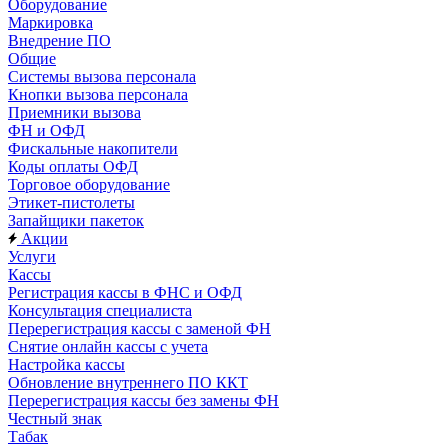
Оборудование
Маркировка
Внедрение ПО
Общие
Системы вызова персонала
Кнопки вызова персонала
Приемники вызова
ФН и ОФД
Фискальные накопители
Коды оплаты ОФД
Торговое оборудование
Этикет-пистолеты
Запайщики пакеток
Акции
Услуги
Кассы
Регистрация кассы в ФНС и ОФД
Консультация специалиста
Перерегистрация кассы с заменой ФН
Снятие онлайн кассы с учета
Настройка кассы
Обновление внутреннего ПО ККТ
Перерегистрация кассы без замены ФН
Честный знак
Табак