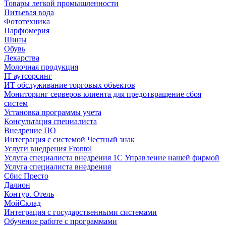
Товары легкой промышленности
Питьевая вода
Фототехника
Парфюмерия
Шины
Обувь
Лекарства
Молочная продукция
IT аутсорсинг
ИТ обслуживание торговых объектов
Мониторинг серверов клиента для предотвращение сбоя
систем
Установка программы учета
Консультация специалиста
Внедрение ПО
Интеграция с системой Честный знак
Услуги внедрения Frontol
Услуга специалиста внедрения 1С Управление нашей фирмой
Услуга специалиста внедрения
Сбис Престо
Далион
Контур. Отель
МойСклад
Интеграция с государственными системами
Обучение работе с программами