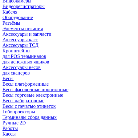
Видеокамеры
Видеорегистраторы
Кабеля
Оборудование
Разъёмы
Элементы питания
Аксессуары и запчасти
Аксессуары касс
Акссесуары ТСД
Кронштейны
для POS терминалов
для денежных ящиков
Аксессуары весов
для сканеров
Весы
Весы платформенные
Весы фасовочные порционные
Весы торговые электронные
Весы лабораторные
Весы с печатью этикеток
Гобопроекторы
Терминалы сбора данных
Ручные 2D
Работы
Кассы