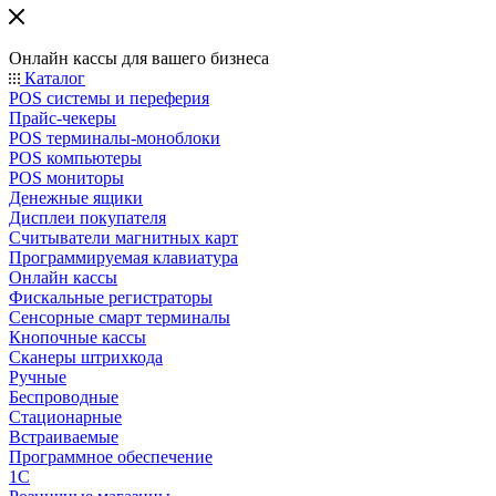
Онлайн кассы для вашего бизнеса
Каталог
POS системы и переферия
Прайс-чекеры
POS терминалы-моноблоки
POS компьютеры
POS мониторы
Денежные ящики
Дисплеи покупателя
Считыватели магнитных карт
Программируемая клавиатура
Онлайн кассы
Фискальные регистраторы
Сенсорные смарт терминалы
Кнопочные кассы
Сканеры штрихкода
Ручные
Беспроводные
Стационарные
Встраиваемые
Программное обеспечение
1С