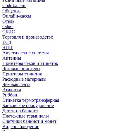
Розничные магазины
Софтбаланс
Общепит
Онлайн-кассы
Отель
Офис
СБИС
Торговля и производство
ТСД
ЭЦП
Акустические системы
Антенны
Принтеры чеков и этикеток
Чековые принтеры
Принтеры этикеток
Расходные материалы
Чековая лента
Этикетка
Риббон
Этикетка термотрансферная
Банковское оборудование
Детектор банкнот
Платежные терминалы
Счетчики банкнот и монет
Видеонаблюдение