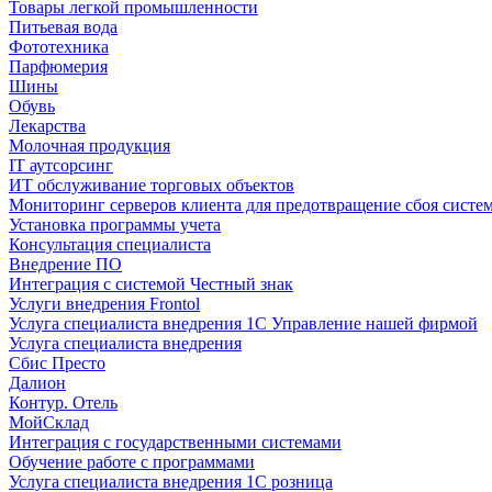
Товары легкой промышленности
Питьевая вода
Фототехника
Парфюмерия
Шины
Обувь
Лекарства
Молочная продукция
IT аутсорсинг
ИТ обслуживание торговых объектов
Мониторинг серверов клиента для предотвращение сбоя систе
Установка программы учета
Консультация специалиста
Внедрение ПО
Интеграция с системой Честный знак
Услуги внедрения Frontol
Услуга специалиста внедрения 1С Управление нашей фирмой
Услуга специалиста внедрения
Сбис Престо
Далион
Контур. Отель
МойСклад
Интеграция с государственными системами
Обучение работе с программами
Услуга специалиста внедрения 1С розница