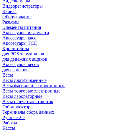
Видеокамеры
Видеорегистраторы
Кабеля
Оборудование
Разъёмы
Элементы питания
Аксессуары и запчасти
Аксессуары касс
Акссесуары ТСД
Кронштейны
для POS терминалов
для денежных ящиков
Аксессуары весов
для сканеров
Весы
Весы платформенные
Весы фасовочные порционные
Весы торговые электронные
Весы лабораторные
Весы с печатью этикеток
Гобопроекторы
Терминалы сбора данных
Ручные 2D
Работы
Кассы