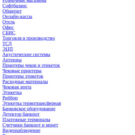
Розничные магазины
Софтбаланс
Общепит
Онлайн-кассы
Отель
Офис
СБИС
Торговля и производство
ТСД
ЭЦП
Акустические системы
Антенны
Принтеры чеков и этикеток
Чековые принтеры
Принтеры этикеток
Расходные материалы
Чековая лента
Этикетка
Риббон
Этикетка термотрансферная
Банковское оборудование
Детектор банкнот
Платежные терминалы
Счетчики банкнот и монет
Видеонаблюдение