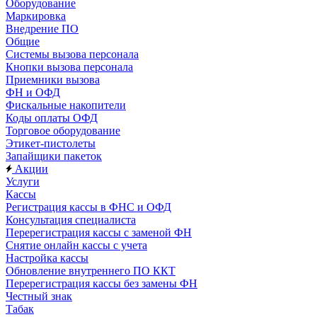
Оборудование
Маркировка
Внедрение ПО
Общие
Системы вызова персонала
Кнопки вызова персонала
Приемники вызова
ФН и ОФД
Фискальные накопители
Коды оплаты ОФД
Торговое оборудование
Этикет-пистолеты
Запайщики пакеток
Акции
Услуги
Кассы
Регистрация кассы в ФНС и ОФД
Консультация специалиста
Перерегистрация кассы с заменой ФН
Снятие онлайн кассы с учета
Настройка кассы
Обновление внутреннего ПО ККТ
Перерегистрация кассы без замены ФН
Честный знак
Табак