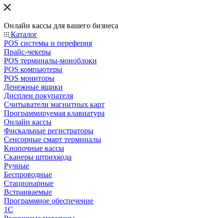
Онлайн кассы для вашего бизнеса
Каталог
POS системы и переферия
Прайс-чекеры
POS терминалы-моноблоки
POS компьютеры
POS мониторы
Денежные ящики
Дисплеи покупателя
Считыватели магнитных карт
Программируемая клавиатура
Онлайн кассы
Фискальные регистраторы
Сенсорные смарт терминалы
Кнопочные кассы
Сканеры штрихкода
Ручные
Беспроводные
Стационарные
Встраиваемые
Программное обеспечение
1С