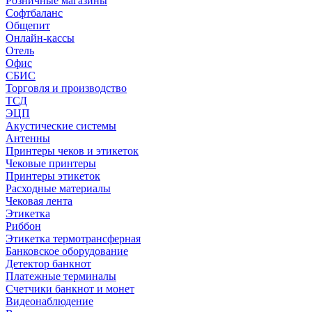
Розничные магазины
Софтбаланс
Общепит
Онлайн-кассы
Отель
Офис
СБИС
Торговля и производство
ТСД
ЭЦП
Акустические системы
Антенны
Принтеры чеков и этикеток
Чековые принтеры
Принтеры этикеток
Расходные материалы
Чековая лента
Этикетка
Риббон
Этикетка термотрансферная
Банковское оборудование
Детектор банкнот
Платежные терминалы
Счетчики банкнот и монет
Видеонаблюдение