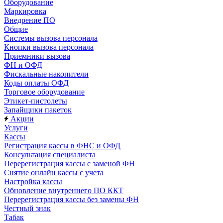
Оборудование
Маркировка
Внедрение ПО
Общие
Системы вызова персонала
Кнопки вызова персонала
Приемники вызова
ФН и ОФД
Фискальные накопители
Коды оплаты ОФД
Торговое оборудование
Этикет-пистолеты
Запайщики пакеток
Акции
Услуги
Кассы
Регистрация кассы в ФНС и ОФД
Консультация специалиста
Перерегистрация кассы с заменой ФН
Снятие онлайн кассы с учета
Настройка кассы
Обновление внутреннего ПО ККТ
Перерегистрация кассы без замены ФН
Честный знак
Табак