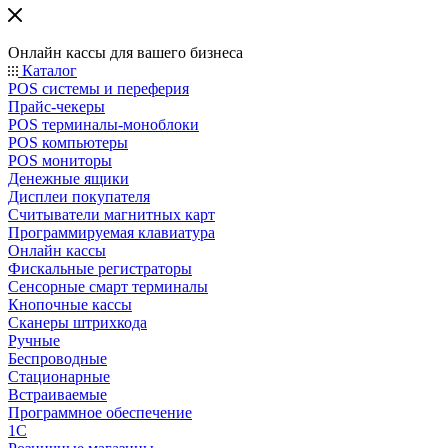
Онлайн кассы для вашего бизнеса
Каталог
POS системы и переферия
Прайс-чекеры
POS терминалы-моноблоки
POS компьютеры
POS мониторы
Денежные ящики
Дисплеи покупателя
Считыватели магнитных карт
Программируемая клавиатура
Онлайн кассы
Фискальные регистраторы
Сенсорные смарт терминалы
Кнопочные кассы
Сканеры штрихкода
Ручные
Беспроводные
Стационарные
Встраиваемые
Программное обеспечение
1С