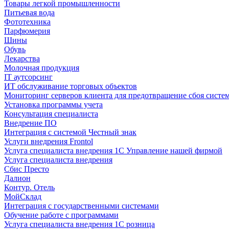
Товары легкой промышленности
Питьевая вода
Фототехника
Парфюмерия
Шины
Обувь
Лекарства
Молочная продукция
IT аутсорсинг
ИТ обслуживание торговых объектов
Мониторинг серверов клиента для предотвращение сбоя систе
Установка программы учета
Консультация специалиста
Внедрение ПО
Интеграция с системой Честный знак
Услуги внедрения Frontol
Услуга специалиста внедрения 1С Управление нашей фирмой
Услуга специалиста внедрения
Сбис Престо
Далион
Контур. Отель
МойСклад
Интеграция с государственными системами
Обучение работе с программами
Услуга специалиста внедрения 1С розница