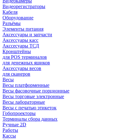
Видеокамеры
Видеорегистраторы
Кабеля
Оборудование
Разъёмы
Элементы питания
Аксессуары и запчасти
Аксессуары касс
Акссесуары ТСД
Кронштейны
для POS терминалов
для денежных ящиков
Аксессуары весов
для сканеров
Весы
Весы платформенные
Весы фасовочные порционные
Весы торговые электронные
Весы лабораторные
Весы с печатью этикеток
Гобопроекторы
Терминалы сбора данных
Ручные 2D
Работы
Кассы