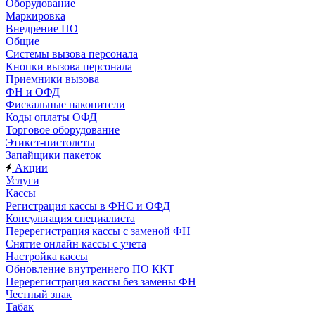
Оборудование
Маркировка
Внедрение ПО
Общие
Системы вызова персонала
Кнопки вызова персонала
Приемники вызова
ФН и ОФД
Фискальные накопители
Коды оплаты ОФД
Торговое оборудование
Этикет-пистолеты
Запайщики пакеток
Акции
Услуги
Кассы
Регистрация кассы в ФНС и ОФД
Консультация специалиста
Перерегистрация кассы с заменой ФН
Снятие онлайн кассы с учета
Настройка кассы
Обновление внутреннего ПО ККТ
Перерегистрация кассы без замены ФН
Честный знак
Табак