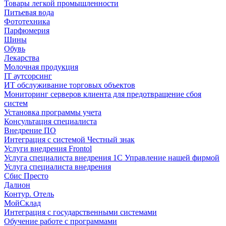
Товары легкой промышленности
Питьевая вода
Фототехника
Парфюмерия
Шины
Обувь
Лекарства
Молочная продукция
IT аутсорсинг
ИТ обслуживание торговых объектов
Мониторинг серверов клиента для предотвращение сбоя
систем
Установка программы учета
Консультация специалиста
Внедрение ПО
Интеграция с системой Честный знак
Услуги внедрения Frontol
Услуга специалиста внедрения 1С Управление нашей фирмой
Услуга специалиста внедрения
Сбис Престо
Далион
Контур. Отель
МойСклад
Интеграция с государственными системами
Обучение работе с программами