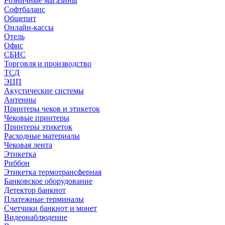
Розничные магазины
Софтбаланс
Общепит
Онлайн-кассы
Отель
Офис
СБИС
Торговля и производство
ТСД
ЭЦП
Акустические системы
Антенны
Принтеры чеков и этикеток
Чековые принтеры
Принтеры этикеток
Расходные материалы
Чековая лента
Этикетка
Риббон
Этикетка термотрансферная
Банковское оборудование
Детектор банкнот
Платежные терминалы
Счетчики банкнот и монет
Видеонаблюдение