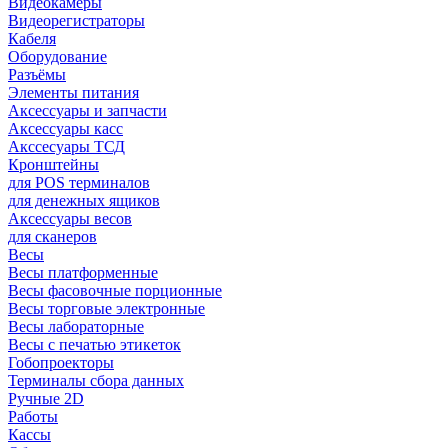
Видеокамеры
Видеорегистраторы
Кабеля
Оборудование
Разъёмы
Элементы питания
Аксессуары и запчасти
Аксессуары касс
Акссесуары ТСД
Кронштейны
для POS терминалов
для денежных ящиков
Аксессуары весов
для сканеров
Весы
Весы платформенные
Весы фасовочные порционные
Весы торговые электронные
Весы лабораторные
Весы с печатью этикеток
Гобопроекторы
Терминалы сбора данных
Ручные 2D
Работы
Кассы