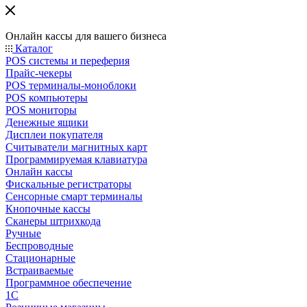
Онлайн кассы для вашего бизнеса
Каталог
POS системы и переферия
Прайс-чекеры
POS терминалы-моноблоки
POS компьютеры
POS мониторы
Денежные ящики
Дисплеи покупателя
Считыватели магнитных карт
Программируемая клавиатура
Онлайн кассы
Фискальные регистраторы
Сенсорные смарт терминалы
Кнопочные кассы
Сканеры штрихкода
Ручные
Беспроводные
Стационарные
Встраиваемые
Программное обеспечение
1С