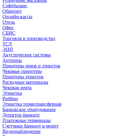
Розничные магазины
Софтбаланс
Общепит
Онлайн-кассы
Отель
Офис
СБИС
Торговля и производство
ТСД
ЭЦП
Акустические системы
Антенны
Принтеры чеков и этикеток
Чековые принтеры
Принтеры этикеток
Расходные материалы
Чековая лента
Этикетка
Риббон
Этикетка термотрансферная
Банковское оборудование
Детектор банкнот
Платежные терминалы
Счетчики банкнот и монет
Видеонаблюдение