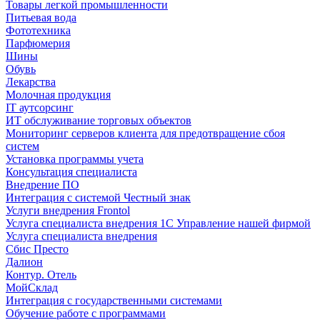
Товары легкой промышленности
Питьевая вода
Фототехника
Парфюмерия
Шины
Обувь
Лекарства
Молочная продукция
IT аутсорсинг
ИТ обслуживание торговых объектов
Мониторинг серверов клиента для предотвращение сбоя
систем
Установка программы учета
Консультация специалиста
Внедрение ПО
Интеграция с системой Честный знак
Услуги внедрения Frontol
Услуга специалиста внедрения 1С Управление нашей фирмой
Услуга специалиста внедрения
Сбис Престо
Далион
Контур. Отель
МойСклад
Интеграция с государственными системами
Обучение работе с программами