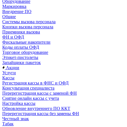
Оборудование
Маркировка
Внедрение ПО
Общие
Системы вызова персонала
Кнопки вызова персонала
Приемники вызова
ФН и ОФД
Фискальные накопители
Коды оплаты ОФД
Торговое оборудование
Этикет-пистолеты
Запайщики пакеток
Акции
Услуги
Кассы
Регистрация кассы в ФНС и ОФД
Консультация специалиста
Перерегистрация кассы с заменой ФН
Снятие онлайн кассы с учета
Настройка кассы
Обновление внутреннего ПО ККТ
Перерегистрация кассы без замены ФН
Честный знак
Табак