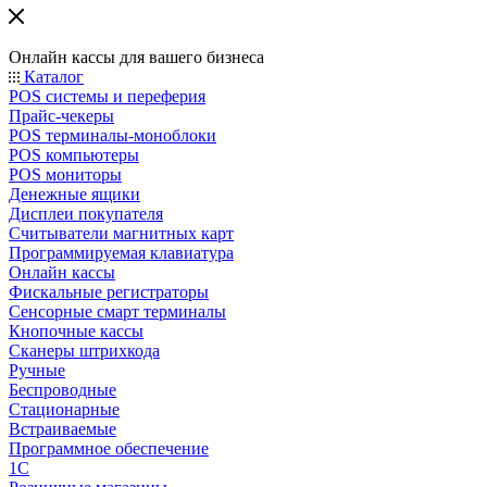
Онлайн кассы для вашего бизнеса
Каталог
POS системы и переферия
Прайс-чекеры
POS терминалы-моноблоки
POS компьютеры
POS мониторы
Денежные ящики
Дисплеи покупателя
Считыватели магнитных карт
Программируемая клавиатура
Онлайн кассы
Фискальные регистраторы
Сенсорные смарт терминалы
Кнопочные кассы
Сканеры штрихкода
Ручные
Беспроводные
Стационарные
Встраиваемые
Программное обеспечение
1С