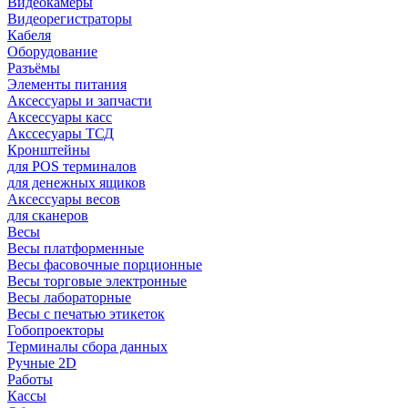
Видеокамеры
Видеорегистраторы
Кабеля
Оборудование
Разъёмы
Элементы питания
Аксессуары и запчасти
Аксессуары касс
Акссесуары ТСД
Кронштейны
для POS терминалов
для денежных ящиков
Аксессуары весов
для сканеров
Весы
Весы платформенные
Весы фасовочные порционные
Весы торговые электронные
Весы лабораторные
Весы с печатью этикеток
Гобопроекторы
Терминалы сбора данных
Ручные 2D
Работы
Кассы