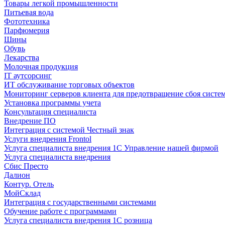
Товары легкой промышленности
Питьевая вода
Фототехника
Парфюмерия
Шины
Обувь
Лекарства
Молочная продукция
IT аутсорсинг
ИТ обслуживание торговых объектов
Мониторинг серверов клиента для предотвращение сбоя систе
Установка программы учета
Консультация специалиста
Внедрение ПО
Интеграция с системой Честный знак
Услуги внедрения Frontol
Услуга специалиста внедрения 1С Управление нашей фирмой
Услуга специалиста внедрения
Сбис Престо
Далион
Контур. Отель
МойСклад
Интеграция с государственными системами
Обучение работе с программами
Услуга специалиста внедрения 1С розница