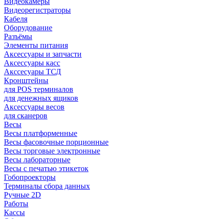
Видеокамеры
Видеорегистраторы
Кабеля
Оборудование
Разъёмы
Элементы питания
Аксессуары и запчасти
Аксессуары касс
Акссесуары ТСД
Кронштейны
для POS терминалов
для денежных ящиков
Аксессуары весов
для сканеров
Весы
Весы платформенные
Весы фасовочные порционные
Весы торговые электронные
Весы лабораторные
Весы с печатью этикеток
Гобопроекторы
Терминалы сбора данных
Ручные 2D
Работы
Кассы