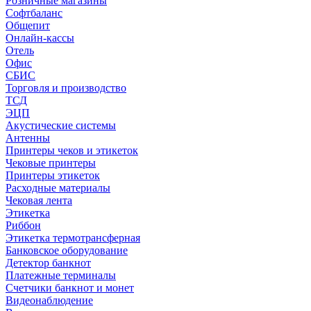
Розничные магазины
Софтбаланс
Общепит
Онлайн-кассы
Отель
Офис
СБИС
Торговля и производство
ТСД
ЭЦП
Акустические системы
Антенны
Принтеры чеков и этикеток
Чековые принтеры
Принтеры этикеток
Расходные материалы
Чековая лента
Этикетка
Риббон
Этикетка термотрансферная
Банковское оборудование
Детектор банкнот
Платежные терминалы
Счетчики банкнот и монет
Видеонаблюдение