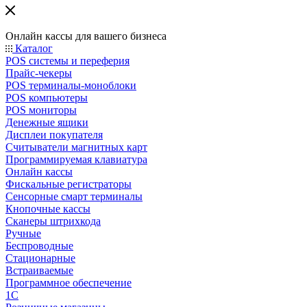
Онлайн кассы для вашего бизнеса
Каталог
POS системы и переферия
Прайс-чекеры
POS терминалы-моноблоки
POS компьютеры
POS мониторы
Денежные ящики
Дисплеи покупателя
Считыватели магнитных карт
Программируемая клавиатура
Онлайн кассы
Фискальные регистраторы
Сенсорные смарт терминалы
Кнопочные кассы
Сканеры штрихкода
Ручные
Беспроводные
Стационарные
Встраиваемые
Программное обеспечение
1С