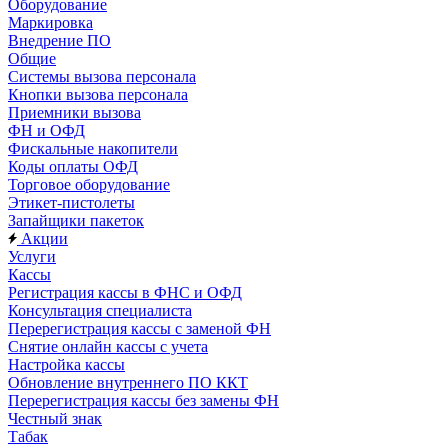
Оборудование
Маркировка
Внедрение ПО
Общие
Системы вызова персонала
Кнопки вызова персонала
Приемники вызова
ФН и ОФД
Фискальные накопители
Коды оплаты ОФД
Торговое оборудование
Этикет-пистолеты
Запайщики пакеток
Акции
Услуги
Кассы
Регистрация кассы в ФНС и ОФД
Консультация специалиста
Перерегистрация кассы с заменой ФН
Снятие онлайн кассы с учета
Настройка кассы
Обновление внутреннего ПО ККТ
Перерегистрация кассы без замены ФН
Честный знак
Табак