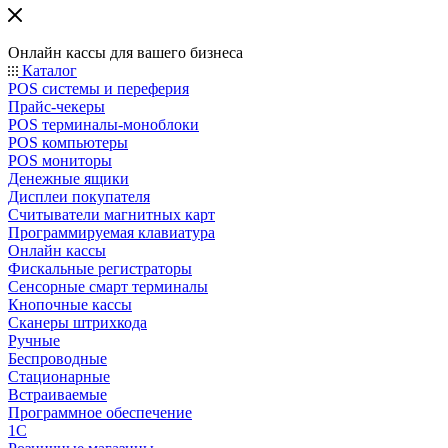
Онлайн кассы для вашего бизнеса
Каталог
POS системы и переферия
Прайс-чекеры
POS терминалы-моноблоки
POS компьютеры
POS мониторы
Денежные ящики
Дисплеи покупателя
Считыватели магнитных карт
Программируемая клавиатура
Онлайн кассы
Фискальные регистраторы
Сенсорные смарт терминалы
Кнопочные кассы
Сканеры штрихкода
Ручные
Беспроводные
Стационарные
Встраиваемые
Программное обеспечение
1С