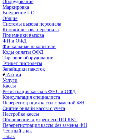
Оборудование
Маркировка
Внедрение ПО
Общие
Системы вызова персонала
Кнопки вызова персонала
Приемники вызова
ФН и ОФД
Фискальные накопители
Коды оплаты ОФД
Торговое оборудование
Этикет-пистолеты
Запайщики пакеток
Акции
Услуги
Кассы
Регистрация кассы в ФНС и ОФД
Консультация специалиста
Перерегистрация кассы с заменой ФН
Снятие онлайн кассы с учета
Настройка кассы
Обновление внутреннего ПО ККТ
Перерегистрация кассы без замены ФН
Честный знак
Табак