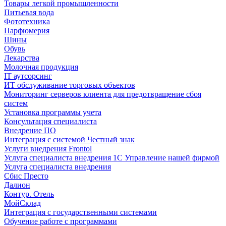
Товары легкой промышленности
Питьевая вода
Фототехника
Парфюмерия
Шины
Обувь
Лекарства
Молочная продукция
IT аутсорсинг
ИТ обслуживание торговых объектов
Мониторинг серверов клиента для предотвращение сбоя
систем
Установка программы учета
Консультация специалиста
Внедрение ПО
Интеграция с системой Честный знак
Услуги внедрения Frontol
Услуга специалиста внедрения 1С Управление нашей фирмой
Услуга специалиста внедрения
Сбис Престо
Далион
Контур. Отель
МойСклад
Интеграция с государственными системами
Обучение работе с программами