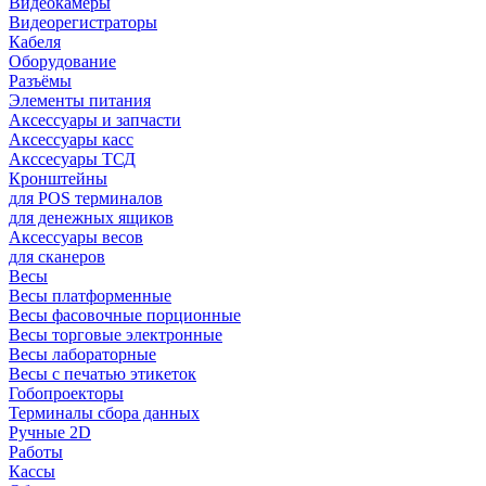
Видеокамеры
Видеорегистраторы
Кабеля
Оборудование
Разъёмы
Элементы питания
Аксессуары и запчасти
Аксессуары касс
Акссесуары ТСД
Кронштейны
для POS терминалов
для денежных ящиков
Аксессуары весов
для сканеров
Весы
Весы платформенные
Весы фасовочные порционные
Весы торговые электронные
Весы лабораторные
Весы с печатью этикеток
Гобопроекторы
Терминалы сбора данных
Ручные 2D
Работы
Кассы