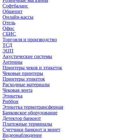
Розничные магазины
Софтбаланс
Общепит
Онлайн-кассы
Отель
Офис
СБИС
Торговля и производство
ТСД
ЭЦП
Акустические системы
Антенны
Принтеры чеков и этикеток
Чековые принтеры
Принтеры этикеток
Расходные материалы
Чековая лента
Этикетка
Риббон
Этикетка термотрансферная
Банковское оборудование
Детектор банкнот
Платежные терминалы
Счетчики банкнот и монет
Видеонаблюдение