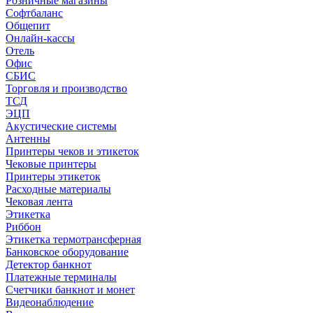
Розничные магазины
Софтбаланс
Общепит
Онлайн-кассы
Отель
Офис
СБИС
Торговля и производство
ТСД
ЭЦП
Акустические системы
Антенны
Принтеры чеков и этикеток
Чековые принтеры
Принтеры этикеток
Расходные материалы
Чековая лента
Этикетка
Риббон
Этикетка термотрансферная
Банковское оборудование
Детектор банкнот
Платежные терминалы
Счетчики банкнот и монет
Видеонаблюдение