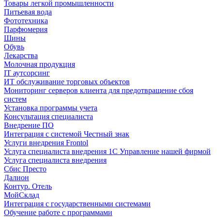
Товары легкой промышленности
Питьевая вода
Фототехника
Парфюмерия
Шины
Обувь
Лекарства
Молочная продукция
IT аутсорсинг
ИТ обслуживание торговых объектов
Мониторинг серверов клиента для предотвращение сбоя
систем
Установка программы учета
Консультация специалиста
Внедрение ПО
Интеграция с системой Честный знак
Услуги внедрения Frontol
Услуга специалиста внедрения 1С Управление нашей фирмой
Услуга специалиста внедрения
Сбис Престо
Далион
Контур. Отель
МойСклад
Интеграция с государственными системами
Обучение работе с программами