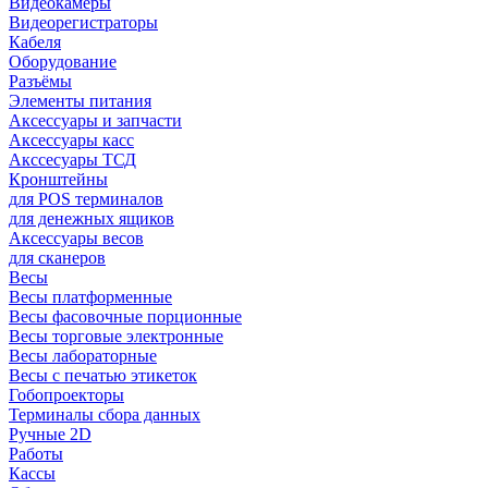
Видеокамеры
Видеорегистраторы
Кабеля
Оборудование
Разъёмы
Элементы питания
Аксессуары и запчасти
Аксессуары касс
Акссесуары ТСД
Кронштейны
для POS терминалов
для денежных ящиков
Аксессуары весов
для сканеров
Весы
Весы платформенные
Весы фасовочные порционные
Весы торговые электронные
Весы лабораторные
Весы с печатью этикеток
Гобопроекторы
Терминалы сбора данных
Ручные 2D
Работы
Кассы