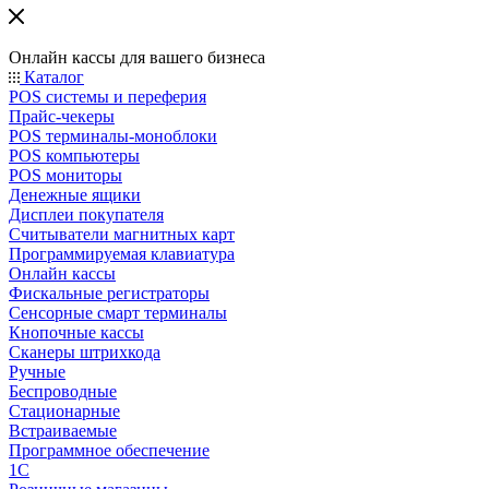
Онлайн кассы для вашего бизнеса
Каталог
POS системы и переферия
Прайс-чекеры
POS терминалы-моноблоки
POS компьютеры
POS мониторы
Денежные ящики
Дисплеи покупателя
Считыватели магнитных карт
Программируемая клавиатура
Онлайн кассы
Фискальные регистраторы
Сенсорные смарт терминалы
Кнопочные кассы
Сканеры штрихкода
Ручные
Беспроводные
Стационарные
Встраиваемые
Программное обеспечение
1С