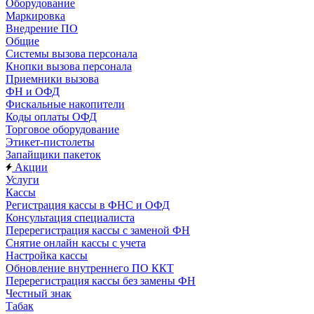
Оборудование
Маркировка
Внедрение ПО
Общие
Системы вызова персонала
Кнопки вызова персонала
Приемники вызова
ФН и ОФД
Фискальные накопители
Коды оплаты ОФД
Торговое оборудование
Этикет-пистолеты
Запайщики пакеток
Акции
Услуги
Кассы
Регистрация кассы в ФНС и ОФД
Консультация специалиста
Перерегистрация кассы с заменой ФН
Снятие онлайн кассы с учета
Настройка кассы
Обновление внутреннего ПО ККТ
Перерегистрация кассы без замены ФН
Честный знак
Табак