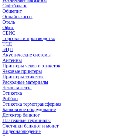
Розничные магазины
Софтбаланс
Общепит
Онлайн-кассы
Отель
Офис
СБИС
Торговля и производство
ТСД
ЭЦП
Акустические системы
Антенны
Принтеры чеков и этикеток
Чековые принтеры
Принтеры этикеток
Расходные материалы
Чековая лента
Этикетка
Риббон
Этикетка термотрансферная
Банковское оборудование
Детектор банкнот
Платежные терминалы
Счетчики банкнот и монет
Видеонаблюдение