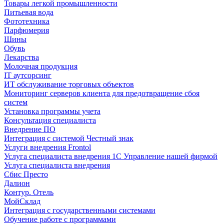
Товары легкой промышленности
Питьевая вода
Фототехника
Парфюмерия
Шины
Обувь
Лекарства
Молочная продукция
IT аутсорсинг
ИТ обслуживание торговых объектов
Мониторинг серверов клиента для предотвращение сбоя
систем
Установка программы учета
Консультация специалиста
Внедрение ПО
Интеграция с системой Честный знак
Услуги внедрения Frontol
Услуга специалиста внедрения 1С Управление нашей фирмой
Услуга специалиста внедрения
Сбис Престо
Далион
Контур. Отель
МойСклад
Интеграция с государственными системами
Обучение работе с программами