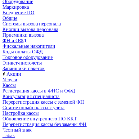
Оборудование
Маркировка
Внедрение ПО
Общие
Системы вызова персонала
Кнопки вызова персонала
Приемники вызова
ФН и ОФД
Фискальные накопители
Коды оплаты ОФД
Торговое оборудование
Этикет-пистолеты
Запайщики пакеток
Акции
Услуги
Кассы
Регистрация кассы в ФНС и ОФД
Консультация специалиста
Перерегистрация кассы с заменой ФН
Снятие онлайн кассы с учета
Настройка кассы
Обновление внутреннего ПО ККТ
Перерегистрация кассы без замены ФН
Честный знак
Табак