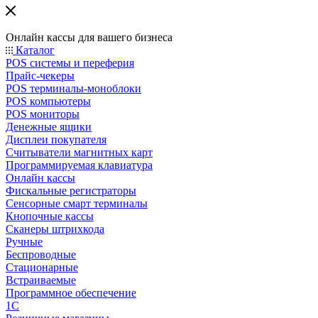
Онлайн кассы для вашего бизнеса
Каталог
POS системы и переферия
Прайс-чекеры
POS терминалы-моноблоки
POS компьютеры
POS мониторы
Денежные ящики
Дисплеи покупателя
Считыватели магнитных карт
Программируемая клавиатура
Онлайн кассы
Фискальные регистраторы
Сенсорные смарт терминалы
Кнопочные кассы
Сканеры штрихкода
Ручные
Беспроводные
Стационарные
Встраиваемые
Программное обеспечение
1С