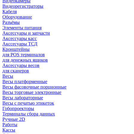
Видеокамеры
Видеорегистраторы
Кабеля
Оборудование
Разъёмы
Элементы питания
Аксессуары и запчасти
Аксессуары касс
Акссесуары ТСД
Кронштейны
для POS терминалов
для денежных ящиков
Аксессуары весов
для сканеров
Весы
Весы платформенные
Весы фасовочные порционные
Весы торговые электронные
Весы лабораторные
Весы с печатью этикеток
Гобопроекторы
Терминалы сбора данных
Ручные 2D
Работы
Кассы