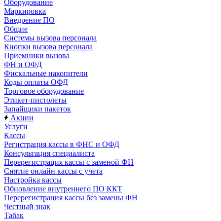
Оборудование
Маркировка
Внедрение ПО
Общие
Системы вызова персонала
Кнопки вызова персонала
Приемники вызова
ФН и ОФД
Фискальные накопители
Коды оплаты ОФД
Торговое оборудование
Этикет-пистолеты
Запайщики пакеток
Акции
Услуги
Кассы
Регистрация кассы в ФНС и ОФД
Консультация специалиста
Перерегистрация кассы с заменой ФН
Снятие онлайн кассы с учета
Настройка кассы
Обновление внутреннего ПО ККТ
Перерегистрация кассы без замены ФН
Честный знак
Табак