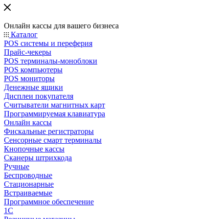
Онлайн кассы для вашего бизнеса
Каталог
POS системы и переферия
Прайс-чекеры
POS терминалы-моноблоки
POS компьютеры
POS мониторы
Денежные ящики
Дисплеи покупателя
Считыватели магнитных карт
Программируемая клавиатура
Онлайн кассы
Фискальные регистраторы
Сенсорные смарт терминалы
Кнопочные кассы
Сканеры штрихкода
Ручные
Беспроводные
Стационарные
Встраиваемые
Программное обеспечение
1С