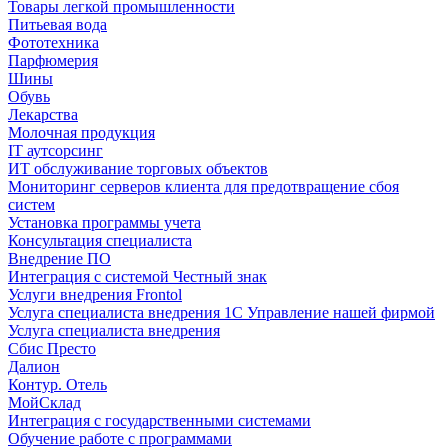
Товары легкой промышленности
Питьевая вода
Фототехника
Парфюмерия
Шины
Обувь
Лекарства
Молочная продукция
IT аутсорсинг
ИТ обслуживание торговых объектов
Мониторинг серверов клиента для предотвращение сбоя
систем
Установка программы учета
Консультация специалиста
Внедрение ПО
Интеграция с системой Честный знак
Услуги внедрения Frontol
Услуга специалиста внедрения 1С Управление нашей фирмой
Услуга специалиста внедрения
Сбис Престо
Далион
Контур. Отель
МойСклад
Интеграция с государственными системами
Обучение работе с программами