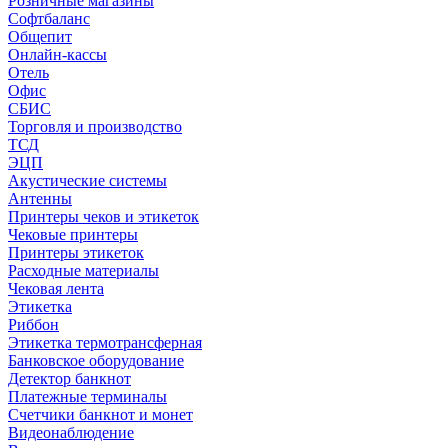
Розничные магазины
Софтбаланс
Общепит
Онлайн-кассы
Отель
Офис
СБИС
Торговля и производство
ТСД
ЭЦП
Акустические системы
Антенны
Принтеры чеков и этикеток
Чековые принтеры
Принтеры этикеток
Расходные материалы
Чековая лента
Этикетка
Риббон
Этикетка термотрансферная
Банковское оборудование
Детектор банкнот
Платежные терминалы
Счетчики банкнот и монет
Видеонаблюдение