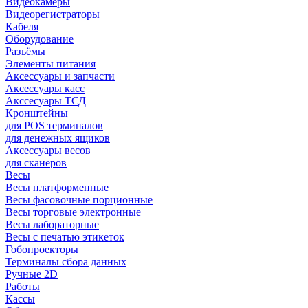
Видеокамеры
Видеорегистраторы
Кабеля
Оборудование
Разъёмы
Элементы питания
Аксессуары и запчасти
Аксессуары касс
Акссесуары ТСД
Кронштейны
для POS терминалов
для денежных ящиков
Аксессуары весов
для сканеров
Весы
Весы платформенные
Весы фасовочные порционные
Весы торговые электронные
Весы лабораторные
Весы с печатью этикеток
Гобопроекторы
Терминалы сбора данных
Ручные 2D
Работы
Кассы