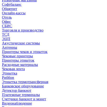
Розничные магазины
Софтбаланс
Общепит
Онлайн-кассы
Отель
Офис
СБИС
Торговля и производство
ТСД
ЭЦП
Акустические системы
Антенны
Принтеры чеков и этикеток
Чековые принтеры
Принтеры этикеток
Расходные материалы
Чековая лента
Этикетка
Риббон
Этикетка термотрансферная
Банковское оборудование
Детектор банкнот
Платежные терминалы
Счетчики банкнот и монет
Видеонаблюдение