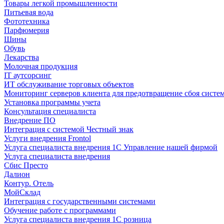
Товары легкой промышленности
Питьевая вода
Фототехника
Парфюмерия
Шины
Обувь
Лекарства
Молочная продукция
IT аутсорсинг
ИТ обслуживание торговых объектов
Мониторинг серверов клиента для предотвращение сбоя систе
Установка программы учета
Консультация специалиста
Внедрение ПО
Интеграция с системой Честный знак
Услуги внедрения Frontol
Услуга специалиста внедрения 1С Управление нашей фирмой
Услуга специалиста внедрения
Сбис Престо
Далион
Контур. Отель
МойСклад
Интеграция с государственными системами
Обучение работе с программами
Услуга специалиста внедрения 1С розница