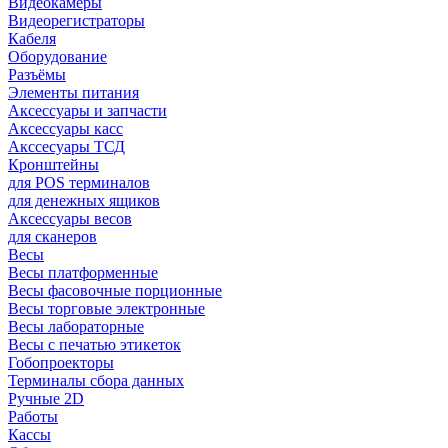
Видеокамеры
Видеорегистраторы
Кабеля
Оборудование
Разъёмы
Элементы питания
Аксессуары и запчасти
Аксессуары касс
Акссесуары ТСД
Кронштейны
для POS терминалов
для денежных ящиков
Аксессуары весов
для сканеров
Весы
Весы платформенные
Весы фасовочные порционные
Весы торговые электронные
Весы лабораторные
Весы с печатью этикеток
Гобопроекторы
Терминалы сбора данных
Ручные 2D
Работы
Кассы