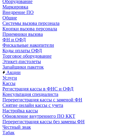
Оборудование
Маркировка
Внедрение ПО
Общие
Системы вызова персонала
Кнопки вызова персонала
Приемники вызова
ФН и ОФД
Фискальные накопители
Коды оплаты ОФД
Торговое оборудование
Этикет-пистолеты
Запайщики пакеток
Акции
Услуги
Кассы
Регистрация кассы в ФНС и ОФД
Консультация специалиста
Перерегистрация кассы с заменой ФН
Снятие онлайн кассы с учета
Настройка кассы
Обновление внутреннего ПО ККТ
Перерегистрация кассы без замены ФН
Честный знак
Табак