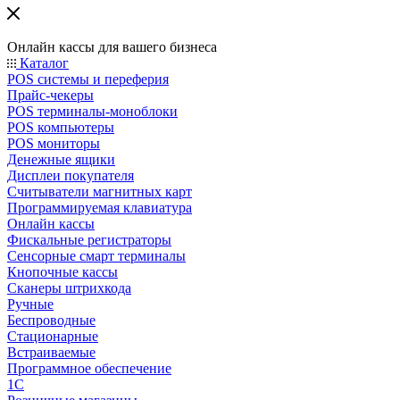
Онлайн кассы для вашего бизнеса
Каталог
POS системы и переферия
Прайс-чекеры
POS терминалы-моноблоки
POS компьютеры
POS мониторы
Денежные ящики
Дисплеи покупателя
Считыватели магнитных карт
Программируемая клавиатура
Онлайн кассы
Фискальные регистраторы
Сенсорные смарт терминалы
Кнопочные кассы
Сканеры штрихкода
Ручные
Беспроводные
Стационарные
Встраиваемые
Программное обеспечение
1С