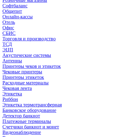
Розничные магазины
Софтбаланс
Общепит
Онлайн-кассы
Отель
Офис
СБИС
Торговля и производство
ТСД
ЭЦП
Акустические системы
Антенны
Принтеры чеков и этикеток
Чековые принтеры
Принтеры этикеток
Расходные материалы
Чековая лента
Этикетка
Риббон
Этикетка термотрансферная
Банковское оборудование
Детектор банкнот
Платежные терминалы
Счетчики банкнот и монет
Видеонаблюдение