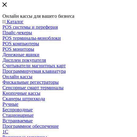
Онлайн кассы для вашего бизнеса
Каталог
POS системы и переферия
Прайс-чекеры
POS терминалы-моноблоки
POS компьютеры
POS мониторы
Денежные ящики
Дисплеи покупателя
Считыватели магнитных карт
Программируемая клавиатура
Онлайн кассы
Фискальные регистраторы
Сенсорные смарт терминалы
Кнопочные кассы
Сканеры штрихкода
Ручные
Беспроводные
Стационарные
Встраиваемые
Программное обеспечение
1С