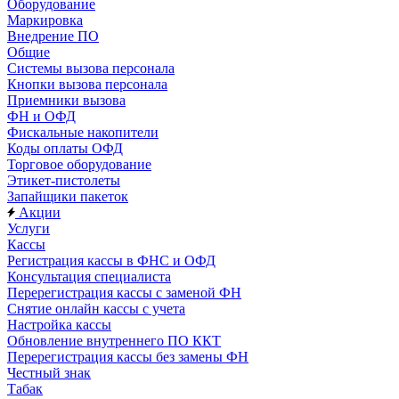
Оборудование
Маркировка
Внедрение ПО
Общие
Системы вызова персонала
Кнопки вызова персонала
Приемники вызова
ФН и ОФД
Фискальные накопители
Коды оплаты ОФД
Торговое оборудование
Этикет-пистолеты
Запайщики пакеток
Акции
Услуги
Кассы
Регистрация кассы в ФНС и ОФД
Консультация специалиста
Перерегистрация кассы с заменой ФН
Снятие онлайн кассы с учета
Настройка кассы
Обновление внутреннего ПО ККТ
Перерегистрация кассы без замены ФН
Честный знак
Табак