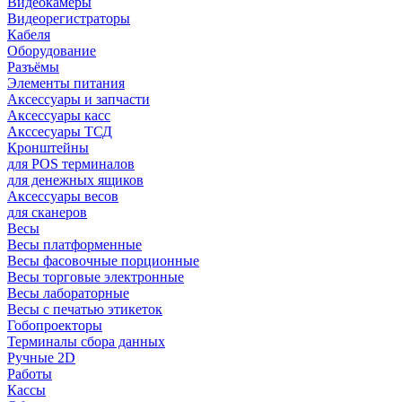
Видеокамеры
Видеорегистраторы
Кабеля
Оборудование
Разъёмы
Элементы питания
Аксессуары и запчасти
Аксессуары касс
Акссесуары ТСД
Кронштейны
для POS терминалов
для денежных ящиков
Аксессуары весов
для сканеров
Весы
Весы платформенные
Весы фасовочные порционные
Весы торговые электронные
Весы лабораторные
Весы с печатью этикеток
Гобопроекторы
Терминалы сбора данных
Ручные 2D
Работы
Кассы