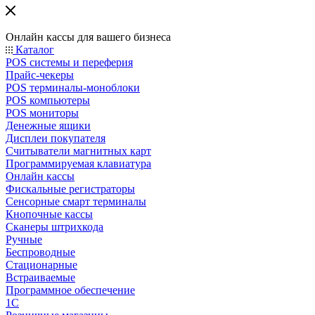
Онлайн кассы для вашего бизнеса
Каталог
POS системы и переферия
Прайс-чекеры
POS терминалы-моноблоки
POS компьютеры
POS мониторы
Денежные ящики
Дисплеи покупателя
Считыватели магнитных карт
Программируемая клавиатура
Онлайн кассы
Фискальные регистраторы
Сенсорные смарт терминалы
Кнопочные кассы
Сканеры штрихкода
Ручные
Беспроводные
Стационарные
Встраиваемые
Программное обеспечение
1С