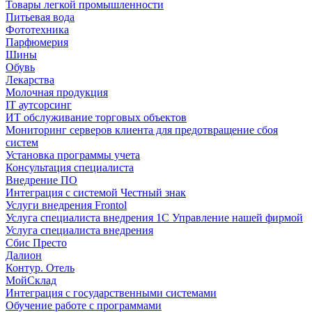
Товары легкой промышленности
Питьевая вода
Фототехника
Парфюмерия
Шины
Обувь
Лекарства
Молочная продукция
IT аутсорсинг
ИТ обслуживание торговых объектов
Мониторинг серверов клиента для предотвращение сбоя
систем
Установка программы учета
Консультация специалиста
Внедрение ПО
Интеграция с системой Честный знак
Услуги внедрения Frontol
Услуга специалиста внедрения 1С Управление нашей фирмой
Услуга специалиста внедрения
Сбис Престо
Далион
Контур. Отель
МойСклад
Интеграция с государственными системами
Обучение работе с программами