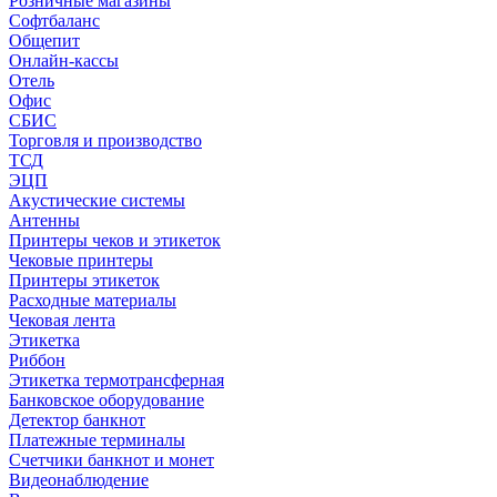
Розничные магазины
Софтбаланс
Общепит
Онлайн-кассы
Отель
Офис
СБИС
Торговля и производство
ТСД
ЭЦП
Акустические системы
Антенны
Принтеры чеков и этикеток
Чековые принтеры
Принтеры этикеток
Расходные материалы
Чековая лента
Этикетка
Риббон
Этикетка термотрансферная
Банковское оборудование
Детектор банкнот
Платежные терминалы
Счетчики банкнот и монет
Видеонаблюдение