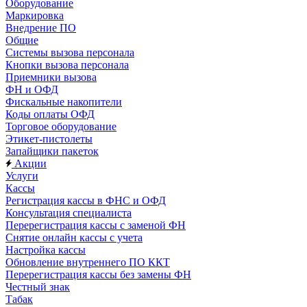
Оборудование
Маркировка
Внедрение ПО
Общие
Системы вызова персонала
Кнопки вызова персонала
Приемники вызова
ФН и ОФД
Фискальные накопители
Коды оплаты ОФД
Торговое оборудование
Этикет-пистолеты
Запайщики пакеток
Акции
Услуги
Кассы
Регистрация кассы в ФНС и ОФД
Консультация специалиста
Перерегистрация кассы с заменой ФН
Снятие онлайн кассы с учета
Настройка кассы
Обновление внутреннего ПО ККТ
Перерегистрация кассы без замены ФН
Честный знак
Табак