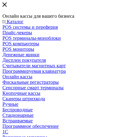
Онлайн кассы для вашего бизнеса
Каталог
POS системы и переферия
Прайс-чекеры
POS терминалы-моноблоки
POS компьютеры
POS мониторы
Денежные ящики
Дисплеи покупателя
Считыватели магнитных карт
Программируемая клавиатура
Онлайн кассы
Фискальные регистраторы
Сенсорные смарт терминалы
Кнопочные кассы
Сканеры штрихкода
Ручные
Беспроводные
Стационарные
Встраиваемые
Программное обеспечение
1С