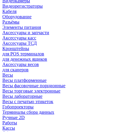
Видеокамеры
Видеорегистраторы
Кабеля
Оборудование
Разъёмы
Элементы питания
Аксессуары и запчасти
Аксессуары касс
Акссесуары ТСД
Кронштейны
для POS терминалов
для денежных ящиков
Аксессуары весов
для сканеров
Весы
Весы платформенные
Весы фасовочные порционные
Весы торговые электронные
Весы лабораторные
Весы с печатью этикеток
Гобопроекторы
Терминалы сбора данных
Ручные 2D
Работы
Кассы