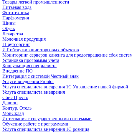
Товары легкой промышленности
Питьевая вода
Фототехника
Парфюмерия
Шины
Обувь
Лекарства
Молочная продукция
IT аутсорсинг
ИТ обслуживание торговых объектов
Мониторинг серверов клиента для предотвращение сбоя систе
Установка программы учета
Консультация специалиста
Внедрение ПО
Интеграция с системой Честный знак
Услуги внедрения Frontol
Услуга специалиста внедрения 1С Управление нашей фирмой
Услуга специалиста внедрения
Сбис Престо
Далион
Контур. Отель
МойСклад
Интеграция с государственными системами
Обучение работе с программами
Услуга специалиста внедрения 1С розница