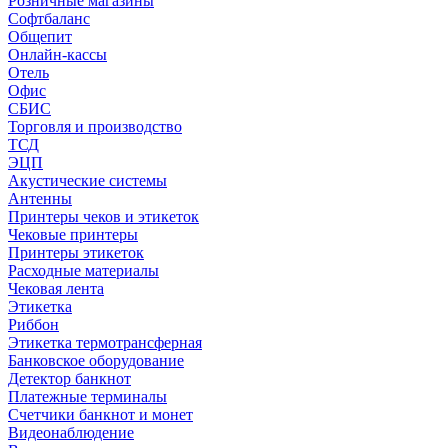
Розничные магазины
Софтбаланс
Общепит
Онлайн-кассы
Отель
Офис
СБИС
Торговля и производство
ТСД
ЭЦП
Акустические системы
Антенны
Принтеры чеков и этикеток
Чековые принтеры
Принтеры этикеток
Расходные материалы
Чековая лента
Этикетка
Риббон
Этикетка термотрансферная
Банковское оборудование
Детектор банкнот
Платежные терминалы
Счетчики банкнот и монет
Видеонаблюдение