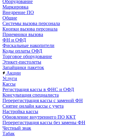
Оборудование
Маркировка
Внедрение ПО
Общие
Системы вызова персонала
Кнопки вызова персонала
Приемники вызова
ФН и ОФД
Фискальные накопители
Коды оплаты ОФД
Торговое оборудование
Этикет-пистолеты
Запайщики пакеток
Акции
Услуги
Кассы
Регистрация кассы в ФНС и ОФД
Консультация специалиста
Перерегистрация кассы с заменой ФН
Снятие онлайн кассы с учета
Настройка кассы
Обновление внутреннего ПО ККТ
Перерегистрация кассы без замены ФН
Честный знак
Табак