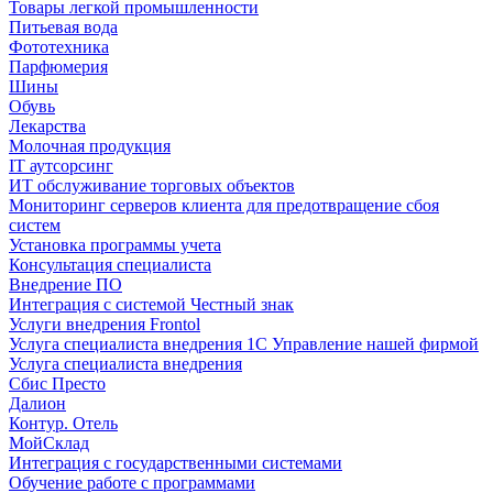
Товары легкой промышленности
Питьевая вода
Фототехника
Парфюмерия
Шины
Обувь
Лекарства
Молочная продукция
IT аутсорсинг
ИТ обслуживание торговых объектов
Мониторинг серверов клиента для предотвращение сбоя
систем
Установка программы учета
Консультация специалиста
Внедрение ПО
Интеграция с системой Честный знак
Услуги внедрения Frontol
Услуга специалиста внедрения 1С Управление нашей фирмой
Услуга специалиста внедрения
Сбис Престо
Далион
Контур. Отель
МойСклад
Интеграция с государственными системами
Обучение работе с программами