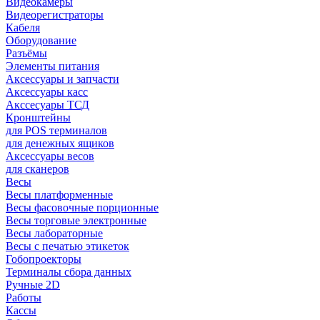
Видеокамеры
Видеорегистраторы
Кабеля
Оборудование
Разъёмы
Элементы питания
Аксессуары и запчасти
Аксессуары касс
Акссесуары ТСД
Кронштейны
для POS терминалов
для денежных ящиков
Аксессуары весов
для сканеров
Весы
Весы платформенные
Весы фасовочные порционные
Весы торговые электронные
Весы лабораторные
Весы с печатью этикеток
Гобопроекторы
Терминалы сбора данных
Ручные 2D
Работы
Кассы