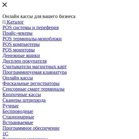
Онлайн кассы для вашего бизнеса
Каталог
POS системы и переферия
Прайс-чекеры
POS терминалы-моноблоки
POS компьютеры
POS мониторы
Денежные ящики
Дисплеи покупателя
Считыватели магнитных карт
Программируемая клавиатура
Онлайн кассы
Фискальные регистраторы
Сенсорные смарт терминалы
Кнопочные кассы
Сканеры штрихкода
Ручные
Беспроводные
Стационарные
Встраиваемые
Программное обеспечение
1С