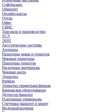
Розничные магазины
Софтбаланс
Общепит
Онлайн-кассы
Отель
Офис
СБИС
Торговля и производство
ТСД
ЭЦП
Акустические системы
Антенны
Принтеры чеков и этикеток
Чековые принтеры
Принтеры этикеток
Расходные материалы
Чековая лента
Этикетка
Риббон
Этикетка термотрансферная
Банковское оборудование
Детектор банкнот
Платежные терминалы
Счетчики банкнот и монет
Видеонаблюдение