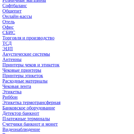
Розничные магазины
Софтбаланс
Общепит
Онлайн-кассы
Отель
Офис
СБИС
Торговля и производство
ТСД
ЭЦП
Акустические системы
Антенны
Принтеры чеков и этикеток
Чековые принтеры
Принтеры этикеток
Расходные материалы
Чековая лента
Этикетка
Риббон
Этикетка термотрансферная
Банковское оборудование
Детектор банкнот
Платежные терминалы
Счетчики банкнот и монет
Видеонаблюдение