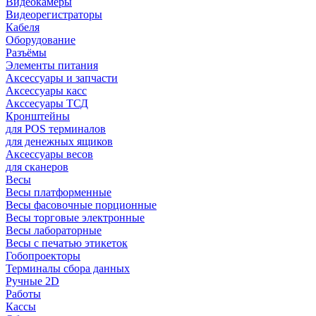
Видеокамеры
Видеорегистраторы
Кабеля
Оборудование
Разъёмы
Элементы питания
Аксессуары и запчасти
Аксессуары касс
Акссесуары ТСД
Кронштейны
для POS терминалов
для денежных ящиков
Аксессуары весов
для сканеров
Весы
Весы платформенные
Весы фасовочные порционные
Весы торговые электронные
Весы лабораторные
Весы с печатью этикеток
Гобопроекторы
Терминалы сбора данных
Ручные 2D
Работы
Кассы