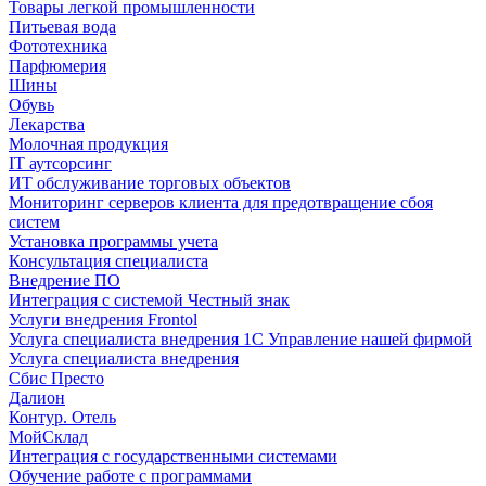
Товары легкой промышленности
Питьевая вода
Фототехника
Парфюмерия
Шины
Обувь
Лекарства
Молочная продукция
IT аутсорсинг
ИТ обслуживание торговых объектов
Мониторинг серверов клиента для предотвращение сбоя
систем
Установка программы учета
Консультация специалиста
Внедрение ПО
Интеграция с системой Честный знак
Услуги внедрения Frontol
Услуга специалиста внедрения 1С Управление нашей фирмой
Услуга специалиста внедрения
Сбис Престо
Далион
Контур. Отель
МойСклад
Интеграция с государственными системами
Обучение работе с программами