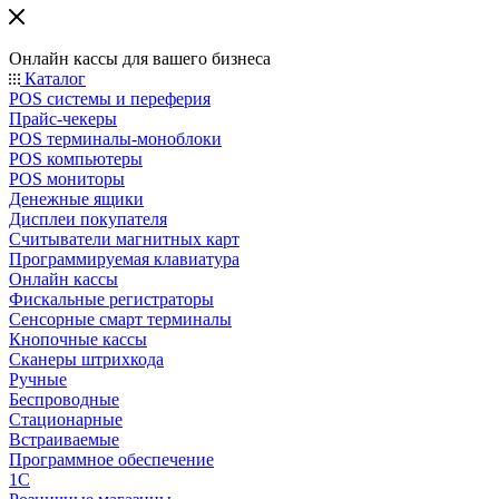
Онлайн кассы для вашего бизнеса
Каталог
POS системы и переферия
Прайс-чекеры
POS терминалы-моноблоки
POS компьютеры
POS мониторы
Денежные ящики
Дисплеи покупателя
Считыватели магнитных карт
Программируемая клавиатура
Онлайн кассы
Фискальные регистраторы
Сенсорные смарт терминалы
Кнопочные кассы
Сканеры штрихкода
Ручные
Беспроводные
Стационарные
Встраиваемые
Программное обеспечение
1С