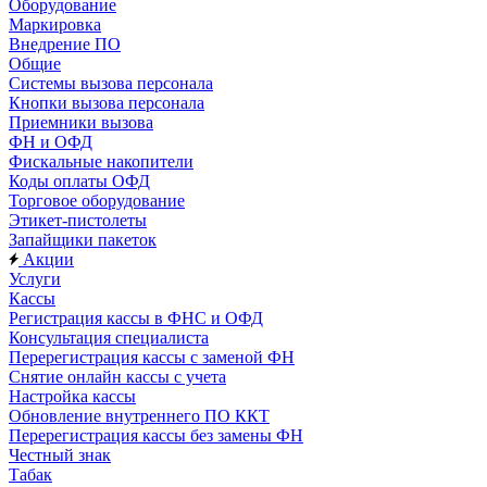
Оборудование
Маркировка
Внедрение ПО
Общие
Системы вызова персонала
Кнопки вызова персонала
Приемники вызова
ФН и ОФД
Фискальные накопители
Коды оплаты ОФД
Торговое оборудование
Этикет-пистолеты
Запайщики пакеток
Акции
Услуги
Кассы
Регистрация кассы в ФНС и ОФД
Консультация специалиста
Перерегистрация кассы с заменой ФН
Снятие онлайн кассы с учета
Настройка кассы
Обновление внутреннего ПО ККТ
Перерегистрация кассы без замены ФН
Честный знак
Табак