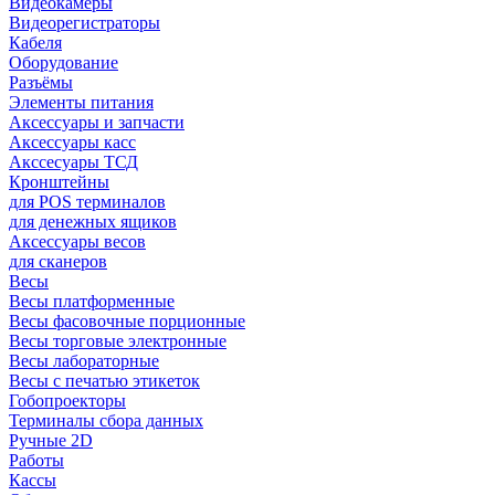
Видеокамеры
Видеорегистраторы
Кабеля
Оборудование
Разъёмы
Элементы питания
Аксессуары и запчасти
Аксессуары касс
Акссесуары ТСД
Кронштейны
для POS терминалов
для денежных ящиков
Аксессуары весов
для сканеров
Весы
Весы платформенные
Весы фасовочные порционные
Весы торговые электронные
Весы лабораторные
Весы с печатью этикеток
Гобопроекторы
Терминалы сбора данных
Ручные 2D
Работы
Кассы