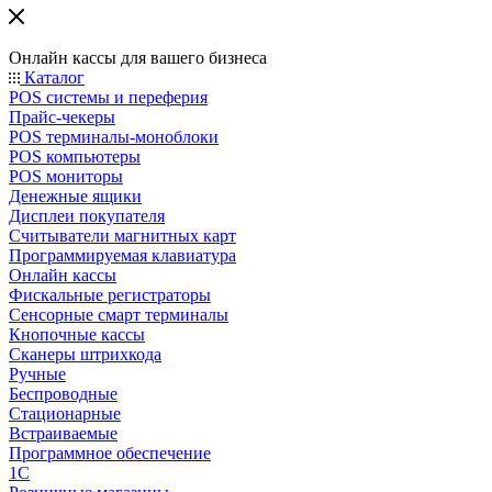
Онлайн кассы для вашего бизнеса
Каталог
POS системы и переферия
Прайс-чекеры
POS терминалы-моноблоки
POS компьютеры
POS мониторы
Денежные ящики
Дисплеи покупателя
Считыватели магнитных карт
Программируемая клавиатура
Онлайн кассы
Фискальные регистраторы
Сенсорные смарт терминалы
Кнопочные кассы
Сканеры штрихкода
Ручные
Беспроводные
Стационарные
Встраиваемые
Программное обеспечение
1С