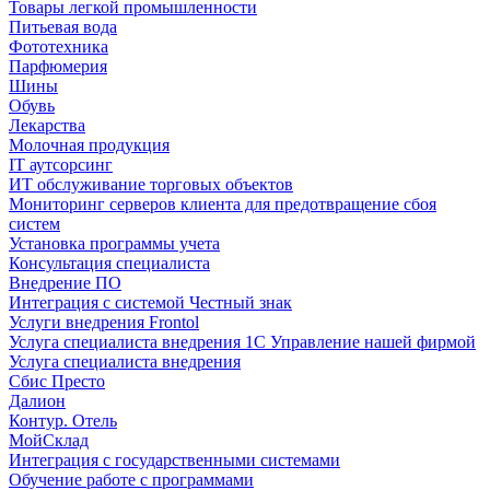
Товары легкой промышленности
Питьевая вода
Фототехника
Парфюмерия
Шины
Обувь
Лекарства
Молочная продукция
IT аутсорсинг
ИТ обслуживание торговых объектов
Мониторинг серверов клиента для предотвращение сбоя
систем
Установка программы учета
Консультация специалиста
Внедрение ПО
Интеграция с системой Честный знак
Услуги внедрения Frontol
Услуга специалиста внедрения 1С Управление нашей фирмой
Услуга специалиста внедрения
Сбис Престо
Далион
Контур. Отель
МойСклад
Интеграция с государственными системами
Обучение работе с программами