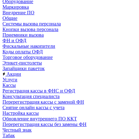
Оборудование
Маркировка
Внедрение ПО
Общие
Системы вызова персонала
Кнопки вызова персонала
Приемники вызова
ФН и ОФД
Фискальные накопители
Коды оплаты ОФД
Торговое оборудование
Этикет-пистолеты
Запайщики пакеток
Акции
Услуги
Кассы
Регистрация кассы в ФНС и ОФД
Консультация специалиста
Перерегистрация кассы с заменой ФН
Снятие онлайн кассы с учета
Настройка кассы
Обновление внутреннего ПО ККТ
Перерегистрация кассы без замены ФН
Честный знак
Табак