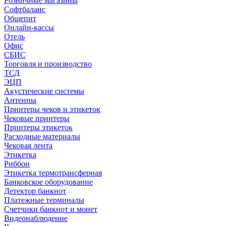
Розничные магазины
Софтбаланс
Общепит
Онлайн-кассы
Отель
Офис
СБИС
Торговля и производство
ТСД
ЭЦП
Акустические системы
Антенны
Принтеры чеков и этикеток
Чековые принтеры
Принтеры этикеток
Расходные материалы
Чековая лента
Этикетка
Риббон
Этикетка термотрансферная
Банковское оборудование
Детектор банкнот
Платежные терминалы
Счетчики банкнот и монет
Видеонаблюдение