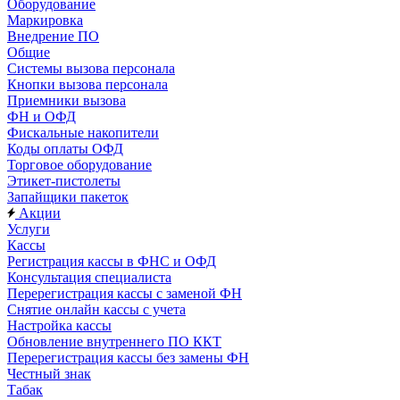
Оборудование
Маркировка
Внедрение ПО
Общие
Системы вызова персонала
Кнопки вызова персонала
Приемники вызова
ФН и ОФД
Фискальные накопители
Коды оплаты ОФД
Торговое оборудование
Этикет-пистолеты
Запайщики пакеток
Акции
Услуги
Кассы
Регистрация кассы в ФНС и ОФД
Консультация специалиста
Перерегистрация кассы с заменой ФН
Снятие онлайн кассы с учета
Настройка кассы
Обновление внутреннего ПО ККТ
Перерегистрация кассы без замены ФН
Честный знак
Табак