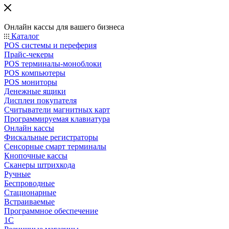
Онлайн кассы для вашего бизнеса
Каталог
POS системы и переферия
Прайс-чекеры
POS терминалы-моноблоки
POS компьютеры
POS мониторы
Денежные ящики
Дисплеи покупателя
Считыватели магнитных карт
Программируемая клавиатура
Онлайн кассы
Фискальные регистраторы
Сенсорные смарт терминалы
Кнопочные кассы
Сканеры штрихкода
Ручные
Беспроводные
Стационарные
Встраиваемые
Программное обеспечение
1С