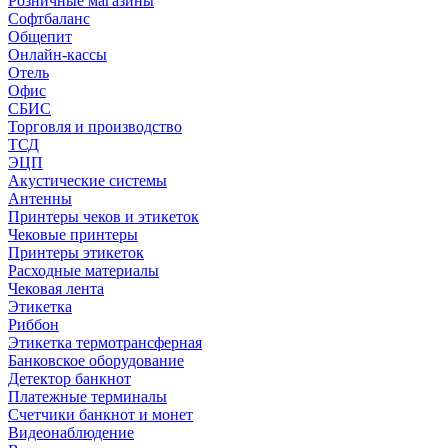
Розничные магазины
Софтбаланс
Общепит
Онлайн-кассы
Отель
Офис
СБИС
Торговля и производство
ТСД
ЭЦП
Акустические системы
Антенны
Принтеры чеков и этикеток
Чековые принтеры
Принтеры этикеток
Расходные материалы
Чековая лента
Этикетка
Риббон
Этикетка термотрансферная
Банковское оборудование
Детектор банкнот
Платежные терминалы
Счетчики банкнот и монет
Видеонаблюдение