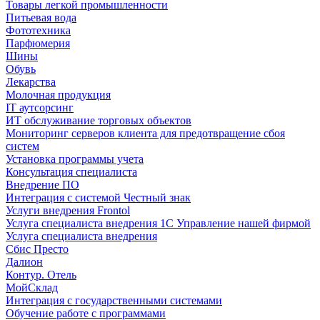
Товары легкой промышленности
Питьевая вода
Фототехника
Парфюмерия
Шины
Обувь
Лекарства
Молочная продукция
IT аутсорсинг
ИТ обслуживание торговых объектов
Мониторинг серверов клиента для предотвращение сбоя
систем
Установка программы учета
Консультация специалиста
Внедрение ПО
Интеграция с системой Честный знак
Услуги внедрения Frontol
Услуга специалиста внедрения 1С Управление нашей фирмой
Услуга специалиста внедрения
Сбис Престо
Далион
Контур. Отель
МойСклад
Интеграция с государственными системами
Обучение работе с программами