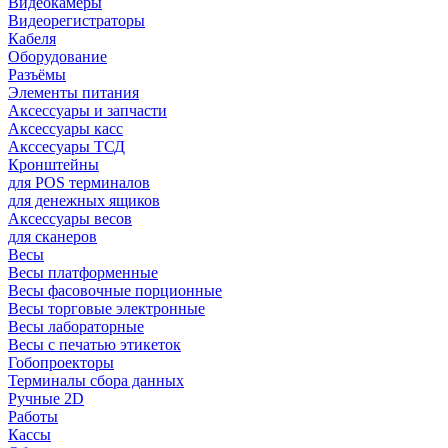
Видеокамеры
Видеорегистраторы
Кабеля
Оборудование
Разъёмы
Элементы питания
Аксессуары и запчасти
Аксессуары касс
Акссесуары ТСД
Кронштейны
для POS терминалов
для денежных ящиков
Аксессуары весов
для сканеров
Весы
Весы платформенные
Весы фасовочные порционные
Весы торговые электронные
Весы лабораторные
Весы с печатью этикеток
Гобопроекторы
Терминалы сбора данных
Ручные 2D
Работы
Кассы