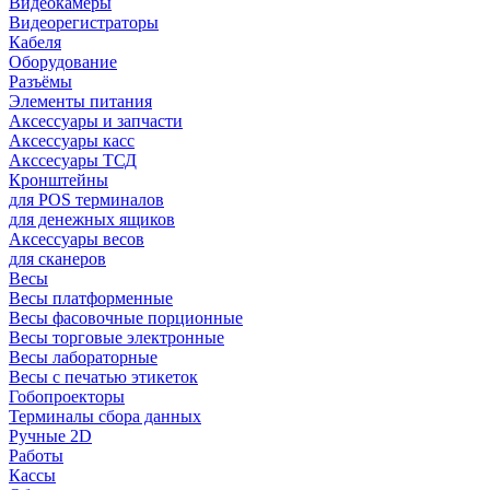
Видеокамеры
Видеорегистраторы
Кабеля
Оборудование
Разъёмы
Элементы питания
Аксессуары и запчасти
Аксессуары касс
Акссесуары ТСД
Кронштейны
для POS терминалов
для денежных ящиков
Аксессуары весов
для сканеров
Весы
Весы платформенные
Весы фасовочные порционные
Весы торговые электронные
Весы лабораторные
Весы с печатью этикеток
Гобопроекторы
Терминалы сбора данных
Ручные 2D
Работы
Кассы