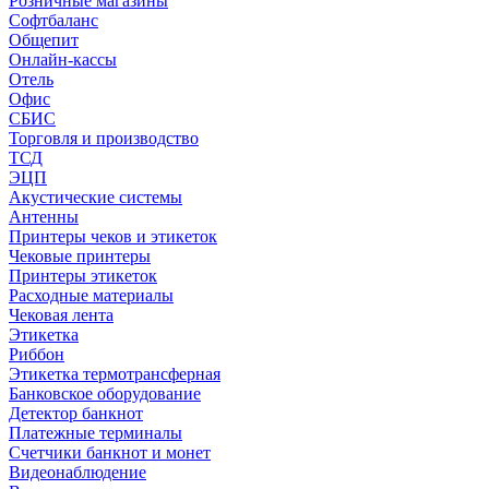
Розничные магазины
Софтбаланс
Общепит
Онлайн-кассы
Отель
Офис
СБИС
Торговля и производство
ТСД
ЭЦП
Акустические системы
Антенны
Принтеры чеков и этикеток
Чековые принтеры
Принтеры этикеток
Расходные материалы
Чековая лента
Этикетка
Риббон
Этикетка термотрансферная
Банковское оборудование
Детектор банкнот
Платежные терминалы
Счетчики банкнот и монет
Видеонаблюдение