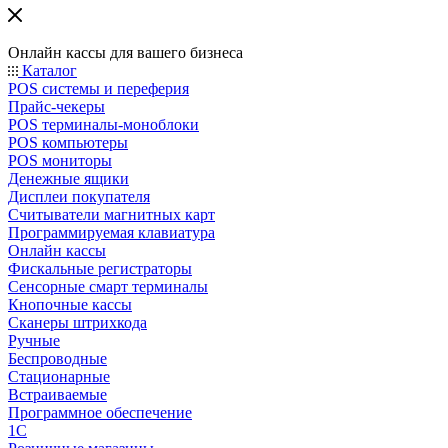
Онлайн кассы для вашего бизнеса
Каталог
POS системы и переферия
Прайс-чекеры
POS терминалы-моноблоки
POS компьютеры
POS мониторы
Денежные ящики
Дисплеи покупателя
Считыватели магнитных карт
Программируемая клавиатура
Онлайн кассы
Фискальные регистраторы
Сенсорные смарт терминалы
Кнопочные кассы
Сканеры штрихкода
Ручные
Беспроводные
Стационарные
Встраиваемые
Программное обеспечение
1С