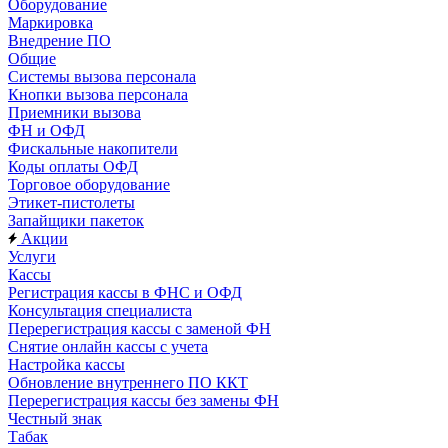
Оборудование
Маркировка
Внедрение ПО
Общие
Системы вызова персонала
Кнопки вызова персонала
Приемники вызова
ФН и ОФД
Фискальные накопители
Коды оплаты ОФД
Торговое оборудование
Этикет-пистолеты
Запайщики пакеток
Акции
Услуги
Кассы
Регистрация кассы в ФНС и ОФД
Консультация специалиста
Перерегистрация кассы с заменой ФН
Снятие онлайн кассы с учета
Настройка кассы
Обновление внутреннего ПО ККТ
Перерегистрация кассы без замены ФН
Честный знак
Табак