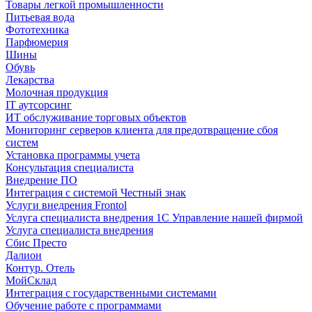
Товары легкой промышленности
Питьевая вода
Фототехника
Парфюмерия
Шины
Обувь
Лекарства
Молочная продукция
IT аутсорсинг
ИТ обслуживание торговых объектов
Мониторинг серверов клиента для предотвращение сбоя
систем
Установка программы учета
Консультация специалиста
Внедрение ПО
Интеграция с системой Честный знак
Услуги внедрения Frontol
Услуга специалиста внедрения 1С Управление нашей фирмой
Услуга специалиста внедрения
Сбис Престо
Далион
Контур. Отель
МойСклад
Интеграция с государственными системами
Обучение работе с программами