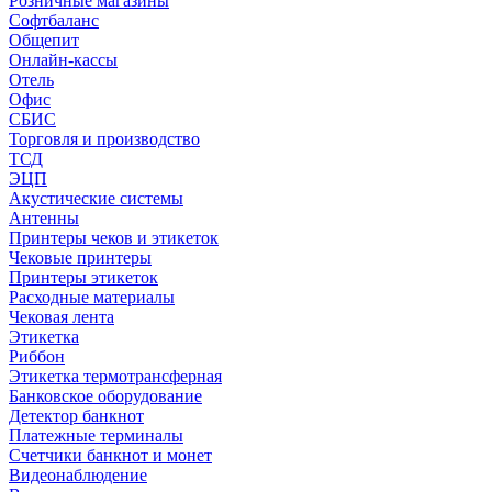
Розничные магазины
Софтбаланс
Общепит
Онлайн-кассы
Отель
Офис
СБИС
Торговля и производство
ТСД
ЭЦП
Акустические системы
Антенны
Принтеры чеков и этикеток
Чековые принтеры
Принтеры этикеток
Расходные материалы
Чековая лента
Этикетка
Риббон
Этикетка термотрансферная
Банковское оборудование
Детектор банкнот
Платежные терминалы
Счетчики банкнот и монет
Видеонаблюдение