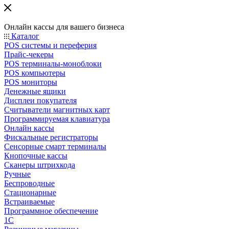
Онлайн кассы для вашего бизнеса
Каталог
POS системы и переферия
Прайс-чекеры
POS терминалы-моноблоки
POS компьютеры
POS мониторы
Денежные ящики
Дисплеи покупателя
Считыватели магнитных карт
Программируемая клавиатура
Онлайн кассы
Фискальные регистраторы
Сенсорные смарт терминалы
Кнопочные кассы
Сканеры штрихкода
Ручные
Беспроводные
Стационарные
Встраиваемые
Программное обеспечение
1С