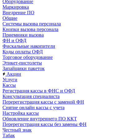
Оборудование
Маркировка
Внедрение ПО
Общие
Системы вызова персонала
Кнопки вызова персонала
Приемники вызова
ФН и ОФД
Фискальные накопители
Коды оплаты ОФД
Торговое оборудование
Этикет-пистолеты
Запайщики пакеток
Акции
Услуги
Кассы
Регистрация кассы в ФНС и ОФД
Консультация специалиста
Перерегистрация кассы с заменой ФН
Снятие онлайн кассы с учета
Настройка кассы
Обновление внутреннего ПО ККТ
Перерегистрация кассы без замены ФН
Честный знак
Табак