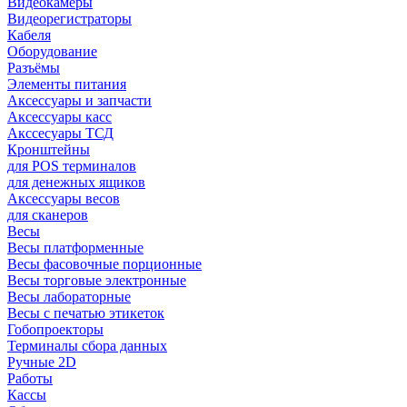
Видеокамеры
Видеорегистраторы
Кабеля
Оборудование
Разъёмы
Элементы питания
Аксессуары и запчасти
Аксессуары касс
Акссесуары ТСД
Кронштейны
для POS терминалов
для денежных ящиков
Аксессуары весов
для сканеров
Весы
Весы платформенные
Весы фасовочные порционные
Весы торговые электронные
Весы лабораторные
Весы с печатью этикеток
Гобопроекторы
Терминалы сбора данных
Ручные 2D
Работы
Кассы