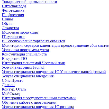
Товары легкой промышленности
Питьевая вода
Фототехника
Парфюмерия
Шины
Обувь
Лекарства
Молочная продукция
IT аутсорсинг
ИТ обслуживание торговых объектов
Мониторинг серверов клиента для предотвращение сбоя систе
Установка программы учета
Консультация специалиста
Внедрение ПО
Интеграция с системой Честный знак
Услуги внедрения Frontol
Услуга специалиста внедрения 1С Управление нашей фирмой
Услуга специалиста внедрения
Сбис Престо
Далион
Контур. Отель
МойСклад
Интеграция с государственными системами
Обучение работе с программами
Услуга специалиста внедрения 1С розница