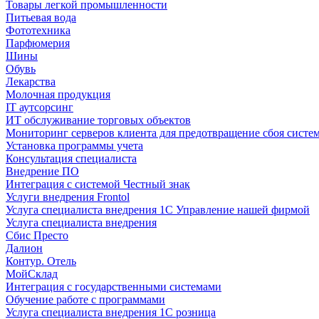
Товары легкой промышленности
Питьевая вода
Фототехника
Парфюмерия
Шины
Обувь
Лекарства
Молочная продукция
IT аутсорсинг
ИТ обслуживание торговых объектов
Мониторинг серверов клиента для предотвращение сбоя систе
Установка программы учета
Консультация специалиста
Внедрение ПО
Интеграция с системой Честный знак
Услуги внедрения Frontol
Услуга специалиста внедрения 1С Управление нашей фирмой
Услуга специалиста внедрения
Сбис Престо
Далион
Контур. Отель
МойСклад
Интеграция с государственными системами
Обучение работе с программами
Услуга специалиста внедрения 1С розница