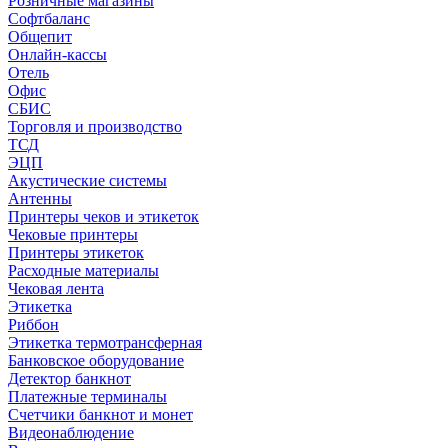
Розничные магазины
Софтбаланс
Общепит
Онлайн-кассы
Отель
Офис
СБИС
Торговля и производство
ТСД
ЭЦП
Акустические системы
Антенны
Принтеры чеков и этикеток
Чековые принтеры
Принтеры этикеток
Расходные материалы
Чековая лента
Этикетка
Риббон
Этикетка термотрансферная
Банковское оборудование
Детектор банкнот
Платежные терминалы
Счетчики банкнот и монет
Видеонаблюдение