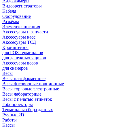
Видеокамеры
Видеорегистраторы
Кабеля
Оборудование
Разъёмы
Элементы питания
Аксессуары и запчасти
Аксессуары касс
Акссесуары ТСД
Кронштейны
для POS терминалов
для денежных ящиков
Аксессуары весов
для сканеров
Весы
Весы платформенные
Весы фасовочные порционные
Весы торговые электронные
Весы лабораторные
Весы с печатью этикеток
Гобопроекторы
Терминалы сбора данных
Ручные 2D
Работы
Кассы