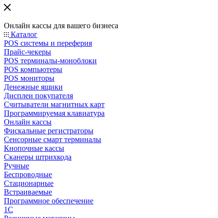
Онлайн кассы для вашего бизнеса
Каталог
POS системы и переферия
Прайс-чекеры
POS терминалы-моноблоки
POS компьютеры
POS мониторы
Денежные ящики
Дисплеи покупателя
Считыватели магнитных карт
Программируемая клавиатура
Онлайн кассы
Фискальные регистраторы
Сенсорные смарт терминалы
Кнопочные кассы
Сканеры штрихкода
Ручные
Беспроводные
Стационарные
Встраиваемые
Программное обеспечение
1С