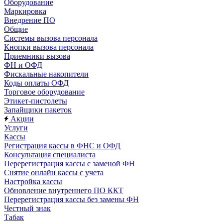
Оборудование
Маркировка
Внедрение ПО
Общие
Системы вызова персонала
Кнопки вызова персонала
Приемники вызова
ФН и ОФД
Фискальные накопители
Коды оплаты ОФД
Торговое оборудование
Этикет-пистолеты
Запайщики пакеток
Акции
Услуги
Кассы
Регистрация кассы в ФНС и ОФД
Консультация специалиста
Перерегистрация кассы с заменой ФН
Снятие онлайн кассы с учета
Настройка кассы
Обновление внутреннего ПО ККТ
Перерегистрация кассы без замены ФН
Честный знак
Табак