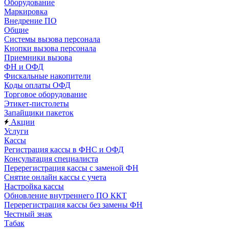
Оборудование
Маркировка
Внедрение ПО
Общие
Системы вызова персонала
Кнопки вызова персонала
Приемники вызова
ФН и ОФД
Фискальные накопители
Коды оплаты ОФД
Торговое оборудование
Этикет-пистолеты
Запайщики пакеток
Акции
Услуги
Кассы
Регистрация кассы в ФНС и ОФД
Консультация специалиста
Перерегистрация кассы с заменой ФН
Снятие онлайн кассы с учета
Настройка кассы
Обновление внутреннего ПО ККТ
Перерегистрация кассы без замены ФН
Честный знак
Табак