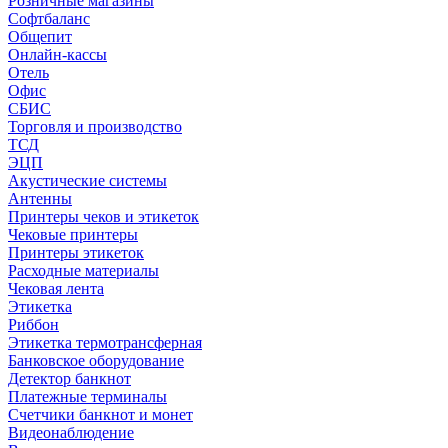
Розничные магазины
Софтбаланс
Общепит
Онлайн-кассы
Отель
Офис
СБИС
Торговля и производство
ТСД
ЭЦП
Акустические системы
Антенны
Принтеры чеков и этикеток
Чековые принтеры
Принтеры этикеток
Расходные материалы
Чековая лента
Этикетка
Риббон
Этикетка термотрансферная
Банковское оборудование
Детектор банкнот
Платежные терминалы
Счетчики банкнот и монет
Видеонаблюдение