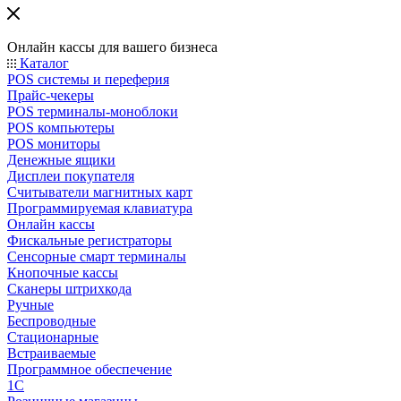
Онлайн кассы для вашего бизнеса
Каталог
POS системы и переферия
Прайс-чекеры
POS терминалы-моноблоки
POS компьютеры
POS мониторы
Денежные ящики
Дисплеи покупателя
Считыватели магнитных карт
Программируемая клавиатура
Онлайн кассы
Фискальные регистраторы
Сенсорные смарт терминалы
Кнопочные кассы
Сканеры штрихкода
Ручные
Беспроводные
Стационарные
Встраиваемые
Программное обеспечение
1С