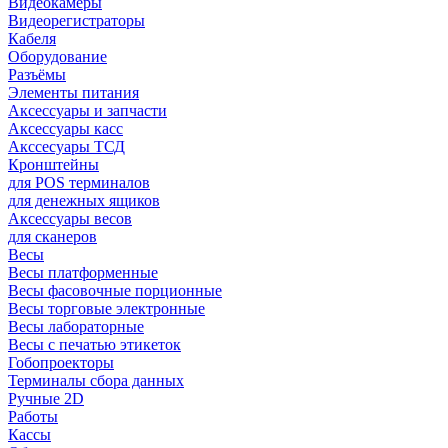
Видеокамеры
Видеорегистраторы
Кабеля
Оборудование
Разъёмы
Элементы питания
Аксессуары и запчасти
Аксессуары касс
Акссесуары ТСД
Кронштейны
для POS терминалов
для денежных ящиков
Аксессуары весов
для сканеров
Весы
Весы платформенные
Весы фасовочные порционные
Весы торговые электронные
Весы лабораторные
Весы с печатью этикеток
Гобопроекторы
Терминалы сбора данных
Ручные 2D
Работы
Кассы