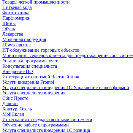
Товары легкой промышленности
Питьевая вода
Фототехника
Парфюмерия
Шины
Обувь
Лекарства
Молочная продукция
IT аутсорсинг
ИТ обслуживание торговых объектов
Мониторинг серверов клиента для предотвращение сбоя систе
Установка программы учета
Консультация специалиста
Внедрение ПО
Интеграция с системой Честный знак
Услуги внедрения Frontol
Услуга специалиста внедрения 1С Управление нашей фирмой
Услуга специалиста внедрения
Сбис Престо
Далион
Контур. Отель
МойСклад
Интеграция с государственными системами
Обучение работе с программами
Услуга специалиста внедрения 1С розница