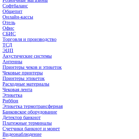
Розничные магазины
Софтбаланс
Общепит
Онлайн-кассы
Отель
Офис
СБИС
Торговля и производство
ТСД
ЭЦП
Акустические системы
Антенны
Принтеры чеков и этикеток
Чековые принтеры
Принтеры этикеток
Расходные материалы
Чековая лента
Этикетка
Риббон
Этикетка термотрансферная
Банковское оборудование
Детектор банкнот
Платежные терминалы
Счетчики банкнот и монет
Видеонаблюдение