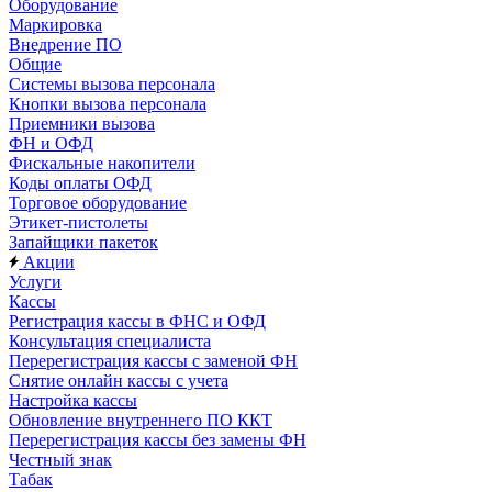
Оборудование
Маркировка
Внедрение ПО
Общие
Системы вызова персонала
Кнопки вызова персонала
Приемники вызова
ФН и ОФД
Фискальные накопители
Коды оплаты ОФД
Торговое оборудование
Этикет-пистолеты
Запайщики пакеток
Акции
Услуги
Кассы
Регистрация кассы в ФНС и ОФД
Консультация специалиста
Перерегистрация кассы с заменой ФН
Снятие онлайн кассы с учета
Настройка кассы
Обновление внутреннего ПО ККТ
Перерегистрация кассы без замены ФН
Честный знак
Табак