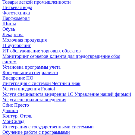
Товары легкой промышленности
Питьевая вода
Фототехника
Парфюмерия
Шины
Обувь
Лекарства
Молочная продукция
IT аутсорсинг
ИТ обслуживание торговых объектов
Мониторинг серверов клиента для предотвращение сбоя
систем
Установка программы учета
Консультация специалиста
Внедрение ПО
Интеграция с системой Честный знак
Услуги внедрения Frontol
Услуга специалиста внедрения 1С Управление нашей фирмой
Услуга специалиста внедрения
Сбис Престо
Далион
Контур. Отель
МойСклад
Интеграция с государственными системами
Обучение работе с программами