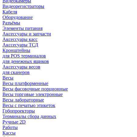
Видеокамеры
Видеорегистраторы
Кабеля
Оборудование
Разъёмы
Элементы питания
Аксессуары и запчасти
Аксессуары касс
Акссесуары ТСД
Кронштейны
для POS терминалов
для денежных ящиков
Аксессуары весов
для сканеров
Весы
Весы платформенные
Весы фасовочные порционные
Весы торговые электронные
Весы лабораторные
Весы с печатью этикеток
Гобопроекторы
Терминалы сбора данных
Ручные 2D
Работы
Кассы