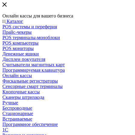
Онлайн кассы для вашего бизнеса
Каталог
POS системы и переферия
Прайс-чекеры
POS терминалы-моноблоки
POS компьютеры
POS мониторы
Денежные ящики
Дисплеи покупателя
Считыватели магнитных карт
Программируемая клавиатура
Онлайн кассы
Фискальные регистраторы
Сенсорные смарт терминалы
Кнопочные кассы
Сканеры штрихкода
Ручные
Беспроводные
Стационарные
Встраиваемые
Программное обеспечение
1С