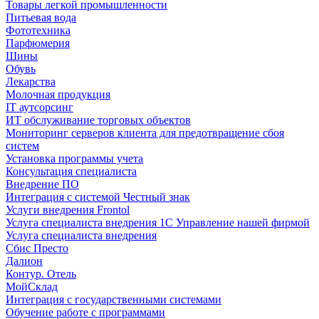
Товары легкой промышленности
Питьевая вода
Фототехника
Парфюмерия
Шины
Обувь
Лекарства
Молочная продукция
IT аутсорсинг
ИТ обслуживание торговых объектов
Мониторинг серверов клиента для предотвращение сбоя
систем
Установка программы учета
Консультация специалиста
Внедрение ПО
Интеграция с системой Честный знак
Услуги внедрения Frontol
Услуга специалиста внедрения 1С Управление нашей фирмой
Услуга специалиста внедрения
Сбис Престо
Далион
Контур. Отель
МойСклад
Интеграция с государственными системами
Обучение работе с программами