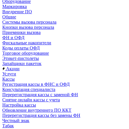
Оборудование
Маркировка
Внедрение ПО
Общие
Системы вызова персонала
Кнопки вызова персонала
Приемники вызова
ФН и ОФД
Фискальные накопители
Коды оплаты ОФД
Торговое оборудование
Этикет-пистолеты
Запайщики пакеток
Акции
Услуги
Кассы
Регистрация кассы в ФНС и ОФД
Консультация специалиста
Перерегистрация кассы с заменой ФН
Снятие онлайн кассы с учета
Настройка кассы
Обновление внутреннего ПО ККТ
Перерегистрация кассы без замены ФН
Честный знак
Табак