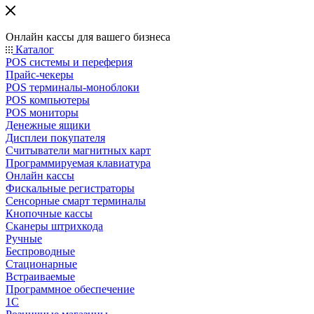
Онлайн кассы для вашего бизнеса
Каталог
POS системы и переферия
Прайс-чекеры
POS терминалы-моноблоки
POS компьютеры
POS мониторы
Денежные ящики
Дисплеи покупателя
Считыватели магнитных карт
Программируемая клавиатура
Онлайн кассы
Фискальные регистраторы
Сенсорные смарт терминалы
Кнопочные кассы
Сканеры штрихкода
Ручные
Беспроводные
Стационарные
Встраиваемые
Программное обеспечение
1С