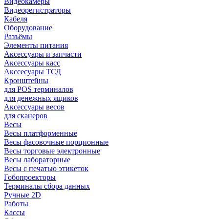
Видеокамеры
Видеорегистраторы
Кабеля
Оборудование
Разъёмы
Элементы питания
Аксессуары и запчасти
Аксессуары касс
Акссесуары ТСД
Кронштейны
для POS терминалов
для денежных ящиков
Аксессуары весов
для сканеров
Весы
Весы платформенные
Весы фасовочные порционные
Весы торговые электронные
Весы лабораторные
Весы с печатью этикеток
Гобопроекторы
Терминалы сбора данных
Ручные 2D
Работы
Кассы