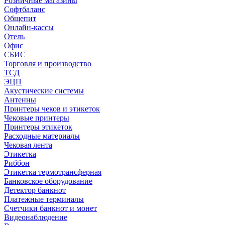
Розничные магазины
Софтбаланс
Общепит
Онлайн-кассы
Отель
Офис
СБИС
Торговля и производство
ТСД
ЭЦП
Акустические системы
Антенны
Принтеры чеков и этикеток
Чековые принтеры
Принтеры этикеток
Расходные материалы
Чековая лента
Этикетка
Риббон
Этикетка термотрансферная
Банковское оборудование
Детектор банкнот
Платежные терминалы
Счетчики банкнот и монет
Видеонаблюдение