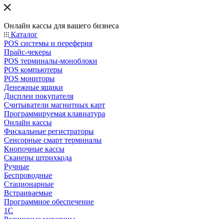
Онлайн кассы для вашего бизнеса
Каталог
POS системы и переферия
Прайс-чекеры
POS терминалы-моноблоки
POS компьютеры
POS мониторы
Денежные ящики
Дисплеи покупателя
Считыватели магнитных карт
Программируемая клавиатура
Онлайн кассы
Фискальные регистраторы
Сенсорные смарт терминалы
Кнопочные кассы
Сканеры штрихкода
Ручные
Беспроводные
Стационарные
Встраиваемые
Программное обеспечение
1С