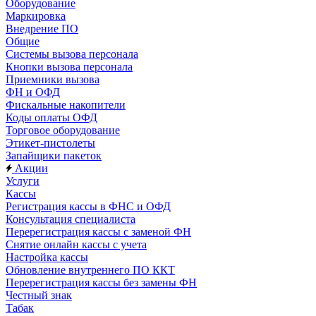
Оборудование
Маркировка
Внедрение ПО
Общие
Системы вызова персонала
Кнопки вызова персонала
Приемники вызова
ФН и ОФД
Фискальные накопители
Коды оплаты ОФД
Торговое оборудование
Этикет-пистолеты
Запайщики пакеток
Акции
Услуги
Кассы
Регистрация кассы в ФНС и ОФД
Консультация специалиста
Перерегистрация кассы с заменой ФН
Снятие онлайн кассы с учета
Настройка кассы
Обновление внутреннего ПО ККТ
Перерегистрация кассы без замены ФН
Честный знак
Табак