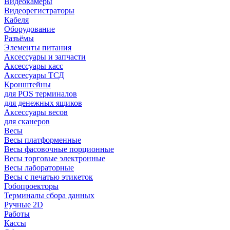
Видеокамеры
Видеорегистраторы
Кабеля
Оборудование
Разъёмы
Элементы питания
Аксессуары и запчасти
Аксессуары касс
Акссесуары ТСД
Кронштейны
для POS терминалов
для денежных ящиков
Аксессуары весов
для сканеров
Весы
Весы платформенные
Весы фасовочные порционные
Весы торговые электронные
Весы лабораторные
Весы с печатью этикеток
Гобопроекторы
Терминалы сбора данных
Ручные 2D
Работы
Кассы