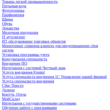
Товары легкой промышленности
Питьевая вода
Фототехника
Парфюмерия
Шины
Обувь
Лекарства
Молочная продукция
IT аутсорсинг
ИТ обслуживание торговых объектов
Мониторинг серверов клиента для предотвращение сбоя
систем
Установка программы учета
Консультация специалиста
Внедрение ПО
Интеграция с системой Честный знак
Услуги внедрения Frontol
Услуга специалиста внедрения 1С Управление нашей фирмой
Услуга специалиста внедрения
Сбис Престо
Далион
Контур. Отель
МойСклад
Интеграция с государственными системами
Обучение работе с программами