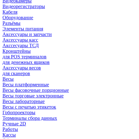
Видеокамеры
Видеорегистраторы
Кабеля
Оборудование
Разъёмы
Элементы питания
Аксессуары и запчасти
Аксессуары касс
Акссесуары ТСД
Кронштейны
для POS терминалов
для денежных ящиков
Аксессуары весов
для сканеров
Весы
Весы платформенные
Весы фасовочные порционные
Весы торговые электронные
Весы лабораторные
Весы с печатью этикеток
Гобопроекторы
Терминалы сбора данных
Ручные 2D
Работы
Кассы