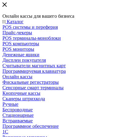
Онлайн кассы для вашего бизнеса
Каталог
POS системы и переферия
Прайс-чекеры
POS терминалы-моноблоки
POS компьютеры
POS мониторы
Денежные ящики
Дисплеи покупателя
Считыватели магнитных карт
Программируемая клавиатура
Онлайн кассы
Фискальные регистраторы
Сенсорные смарт терминалы
Кнопочные кассы
Сканеры штрихкода
Ручные
Беспроводные
Стационарные
Встраиваемые
Программное обеспечение
1С