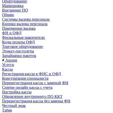
Оборудование
Маркировка
Внедрение ПО
Общие
Системы вызова персонала
Кнопки вызова персонала
Приемники вызова
ФН и ОФД
Фискальные накопители
Коды оплаты ОФД
Торговое оборудование
Этикет-пистолеты
Запайщики пакеток
Акции
Услуги
Кассы
Регистрация кассы в ФНС и ОФД
Консультация специалиста
Перерегистрация кассы с заменой ФН
Снятие онлайн кассы с учета
Настройка кассы
Обновление внутреннего ПО ККТ
Перерегистрация кассы без замены ФН
Честный знак
Табак