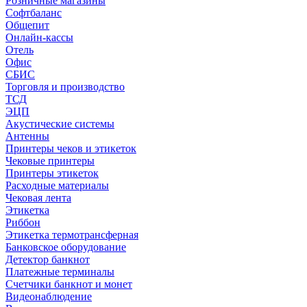
Розничные магазины
Софтбаланс
Общепит
Онлайн-кассы
Отель
Офис
СБИС
Торговля и производство
ТСД
ЭЦП
Акустические системы
Антенны
Принтеры чеков и этикеток
Чековые принтеры
Принтеры этикеток
Расходные материалы
Чековая лента
Этикетка
Риббон
Этикетка термотрансферная
Банковское оборудование
Детектор банкнот
Платежные терминалы
Счетчики банкнот и монет
Видеонаблюдение