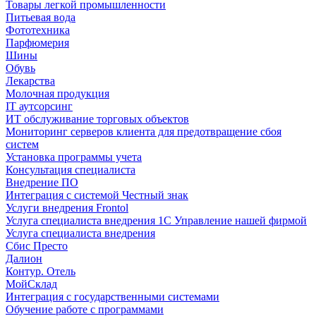
Товары легкой промышленности
Питьевая вода
Фототехника
Парфюмерия
Шины
Обувь
Лекарства
Молочная продукция
IT аутсорсинг
ИТ обслуживание торговых объектов
Мониторинг серверов клиента для предотвращение сбоя
систем
Установка программы учета
Консультация специалиста
Внедрение ПО
Интеграция с системой Честный знак
Услуги внедрения Frontol
Услуга специалиста внедрения 1С Управление нашей фирмой
Услуга специалиста внедрения
Сбис Престо
Далион
Контур. Отель
МойСклад
Интеграция с государственными системами
Обучение работе с программами