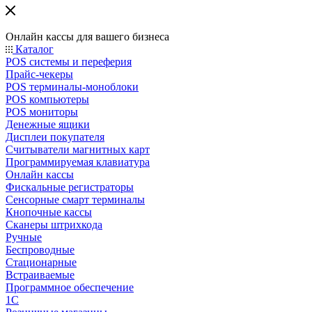
Онлайн кассы для вашего бизнеса
Каталог
POS системы и переферия
Прайс-чекеры
POS терминалы-моноблоки
POS компьютеры
POS мониторы
Денежные ящики
Дисплеи покупателя
Считыватели магнитных карт
Программируемая клавиатура
Онлайн кассы
Фискальные регистраторы
Сенсорные смарт терминалы
Кнопочные кассы
Сканеры штрихкода
Ручные
Беспроводные
Стационарные
Встраиваемые
Программное обеспечение
1С