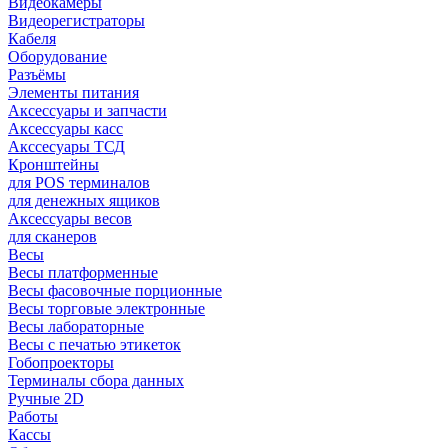
Видеокамеры
Видеорегистраторы
Кабеля
Оборудование
Разъёмы
Элементы питания
Аксессуары и запчасти
Аксессуары касс
Акссесуары ТСД
Кронштейны
для POS терминалов
для денежных ящиков
Аксессуары весов
для сканеров
Весы
Весы платформенные
Весы фасовочные порционные
Весы торговые электронные
Весы лабораторные
Весы с печатью этикеток
Гобопроекторы
Терминалы сбора данных
Ручные 2D
Работы
Кассы