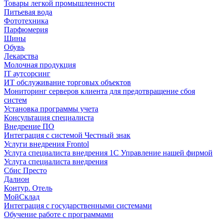
Товары легкой промышленности
Питьевая вода
Фототехника
Парфюмерия
Шины
Обувь
Лекарства
Молочная продукция
IT аутсорсинг
ИТ обслуживание торговых объектов
Мониторинг серверов клиента для предотвращение сбоя
систем
Установка программы учета
Консультация специалиста
Внедрение ПО
Интеграция с системой Честный знак
Услуги внедрения Frontol
Услуга специалиста внедрения 1С Управление нашей фирмой
Услуга специалиста внедрения
Сбис Престо
Далион
Контур. Отель
МойСклад
Интеграция с государственными системами
Обучение работе с программами