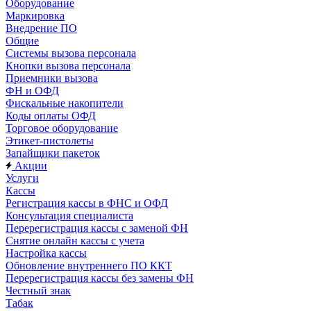
Оборудование
Маркировка
Внедрение ПО
Общие
Системы вызова персонала
Кнопки вызова персонала
Приемники вызова
ФН и ОФД
Фискальные накопители
Коды оплаты ОФД
Торговое оборудование
Этикет-пистолеты
Запайщики пакеток
Акции
Услуги
Кассы
Регистрация кассы в ФНС и ОФД
Консультация специалиста
Перерегистрация кассы с заменой ФН
Снятие онлайн кассы с учета
Настройка кассы
Обновление внутреннего ПО ККТ
Перерегистрация кассы без замены ФН
Честный знак
Табак