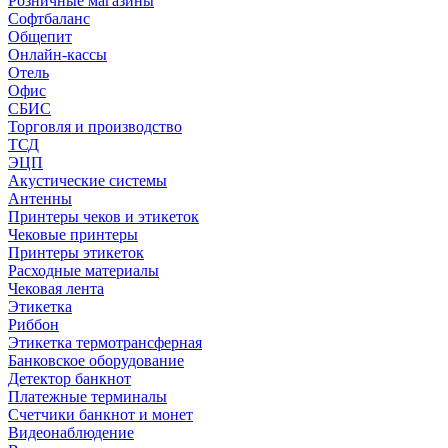
Розничные магазины
Софтбаланс
Общепит
Онлайн-кассы
Отель
Офис
СБИС
Торговля и производство
ТСД
ЭЦП
Акустические системы
Антенны
Принтеры чеков и этикеток
Чековые принтеры
Принтеры этикеток
Расходные материалы
Чековая лента
Этикетка
Риббон
Этикетка термотрансферная
Банковское оборудование
Детектор банкнот
Платежные терминалы
Счетчики банкнот и монет
Видеонаблюдение