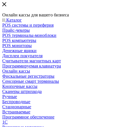
Онлайн кассы для вашего бизнеса
Каталог
POS системы и переферия
Прайс-чекеры
POS терминалы-моноблоки
POS компьютеры
POS мониторы
Денежные ящики
Дисплеи покупателя
Считыватели магнитных карт
Программируемая клавиатура
Онлайн кассы
Фискальные регистраторы
Сенсорные смарт терминалы
Кнопочные кассы
Сканеры штрихкода
Ручные
Беспроводные
Стационарные
Встраиваемые
Программное обеспечение
1С