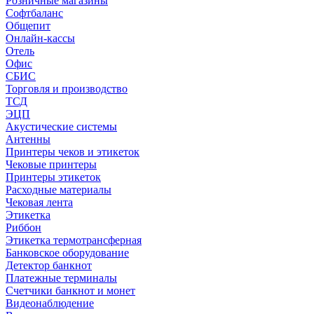
Розничные магазины
Софтбаланс
Общепит
Онлайн-кассы
Отель
Офис
СБИС
Торговля и производство
ТСД
ЭЦП
Акустические системы
Антенны
Принтеры чеков и этикеток
Чековые принтеры
Принтеры этикеток
Расходные материалы
Чековая лента
Этикетка
Риббон
Этикетка термотрансферная
Банковское оборудование
Детектор банкнот
Платежные терминалы
Счетчики банкнот и монет
Видеонаблюдение