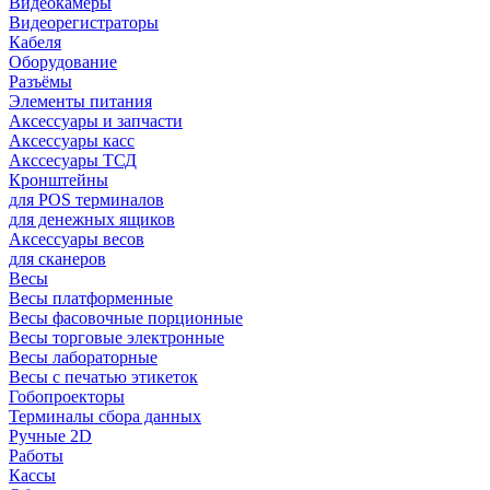
Видеокамеры
Видеорегистраторы
Кабеля
Оборудование
Разъёмы
Элементы питания
Аксессуары и запчасти
Аксессуары касс
Акссесуары ТСД
Кронштейны
для POS терминалов
для денежных ящиков
Аксессуары весов
для сканеров
Весы
Весы платформенные
Весы фасовочные порционные
Весы торговые электронные
Весы лабораторные
Весы с печатью этикеток
Гобопроекторы
Терминалы сбора данных
Ручные 2D
Работы
Кассы