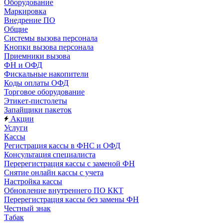
Оборудование
Маркировка
Внедрение ПО
Общие
Системы вызова персонала
Кнопки вызова персонала
Приемники вызова
ФН и ОФД
Фискальные накопители
Коды оплаты ОФД
Торговое оборудование
Этикет-пистолеты
Запайщики пакеток
Акции
Услуги
Кассы
Регистрация кассы в ФНС и ОФД
Консультация специалиста
Перерегистрация кассы с заменой ФН
Снятие онлайн кассы с учета
Настройка кассы
Обновление внутреннего ПО ККТ
Перерегистрация кассы без замены ФН
Честный знак
Табак