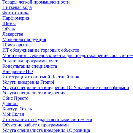
Товары легкой промышленности
Питьевая вода
Фототехника
Парфюмерия
Шины
Обувь
Лекарства
Молочная продукция
IT аутсорсинг
ИТ обслуживание торговых объектов
Мониторинг серверов клиента для предотвращение сбоя систе
Установка программы учета
Консультация специалиста
Внедрение ПО
Интеграция с системой Честный знак
Услуги внедрения Frontol
Услуга специалиста внедрения 1С Управление нашей фирмой
Услуга специалиста внедрения
Сбис Престо
Далион
Контур. Отель
МойСклад
Интеграция с государственными системами
Обучение работе с программами
Услуга специалиста внедрения 1С розница