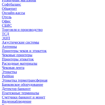
Розничные магазины
Софтбаланс
Общепит
Онлайн-кассы
Отель
Офис
СБИС
Торговля и производство
ТСД
ЭЦП
Акустические системы
Антенны
Принтеры чеков и этикеток
Чековые принтеры
Принтеры этикеток
Расходные материалы
Чековая лента
Этикетка
Риббон
Этикетка термотрансферная
Банковское оборудование
Детектор банкнот
Платежные терминалы
Счетчики банкнот и монет
Видеонаблюдение