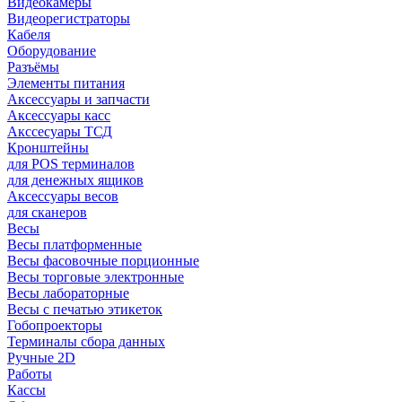
Видеокамеры
Видеорегистраторы
Кабеля
Оборудование
Разъёмы
Элементы питания
Аксессуары и запчасти
Аксессуары касс
Акссесуары ТСД
Кронштейны
для POS терминалов
для денежных ящиков
Аксессуары весов
для сканеров
Весы
Весы платформенные
Весы фасовочные порционные
Весы торговые электронные
Весы лабораторные
Весы с печатью этикеток
Гобопроекторы
Терминалы сбора данных
Ручные 2D
Работы
Кассы