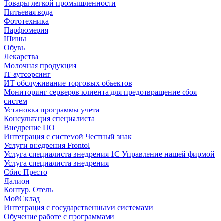
Товары легкой промышленности
Питьевая вода
Фототехника
Парфюмерия
Шины
Обувь
Лекарства
Молочная продукция
IT аутсорсинг
ИТ обслуживание торговых объектов
Мониторинг серверов клиента для предотвращение сбоя
систем
Установка программы учета
Консультация специалиста
Внедрение ПО
Интеграция с системой Честный знак
Услуги внедрения Frontol
Услуга специалиста внедрения 1С Управление нашей фирмой
Услуга специалиста внедрения
Сбис Престо
Далион
Контур. Отель
МойСклад
Интеграция с государственными системами
Обучение работе с программами