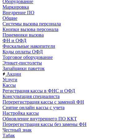
Оборудование
Маркировка
Внедрение ПО
Общие
Системы вызова персонала
Кнопки вызова персонала
Приемники вызова
ФН и ОФД
Фискальные накопители
Коды оплаты ОФД
Торговое оборудование
Этикет-пистолеты
Запайщики пакеток
Акции
Услуги
Кассы
Регистрация кассы в ФНС и ОФД
Консультация специалиста
Перерегистрация кассы с заменой ФН
Снятие онлайн кассы с учета
Настройка кассы
Обновление внутреннего ПО ККТ
Перерегистрация кассы без замены ФН
Честный знак
Табак