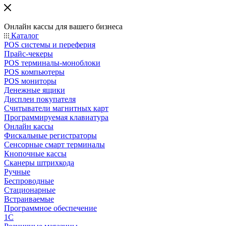
Онлайн кассы для вашего бизнеса
Каталог
POS системы и переферия
Прайс-чекеры
POS терминалы-моноблоки
POS компьютеры
POS мониторы
Денежные ящики
Дисплеи покупателя
Считыватели магнитных карт
Программируемая клавиатура
Онлайн кассы
Фискальные регистраторы
Сенсорные смарт терминалы
Кнопочные кассы
Сканеры штрихкода
Ручные
Беспроводные
Стационарные
Встраиваемые
Программное обеспечение
1С