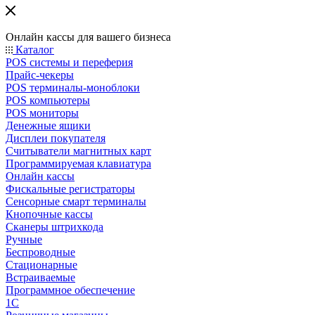
Онлайн кассы для вашего бизнеса
Каталог
POS системы и переферия
Прайс-чекеры
POS терминалы-моноблоки
POS компьютеры
POS мониторы
Денежные ящики
Дисплеи покупателя
Считыватели магнитных карт
Программируемая клавиатура
Онлайн кассы
Фискальные регистраторы
Сенсорные смарт терминалы
Кнопочные кассы
Сканеры штрихкода
Ручные
Беспроводные
Стационарные
Встраиваемые
Программное обеспечение
1С