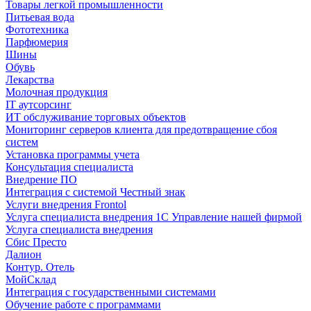
Товары легкой промышленности
Питьевая вода
Фототехника
Парфюмерия
Шины
Обувь
Лекарства
Молочная продукция
IT аутсорсинг
ИТ обслуживание торговых объектов
Мониторинг серверов клиента для предотвращение сбоя
систем
Установка программы учета
Консультация специалиста
Внедрение ПО
Интеграция с системой Честный знак
Услуги внедрения Frontol
Услуга специалиста внедрения 1С Управление нашей фирмой
Услуга специалиста внедрения
Сбис Престо
Далион
Контур. Отель
МойСклад
Интеграция с государственными системами
Обучение работе с программами