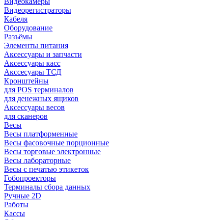
Видеокамеры
Видеорегистраторы
Кабеля
Оборудование
Разъёмы
Элементы питания
Аксессуары и запчасти
Аксессуары касс
Акссесуары ТСД
Кронштейны
для POS терминалов
для денежных ящиков
Аксессуары весов
для сканеров
Весы
Весы платформенные
Весы фасовочные порционные
Весы торговые электронные
Весы лабораторные
Весы с печатью этикеток
Гобопроекторы
Терминалы сбора данных
Ручные 2D
Работы
Кассы