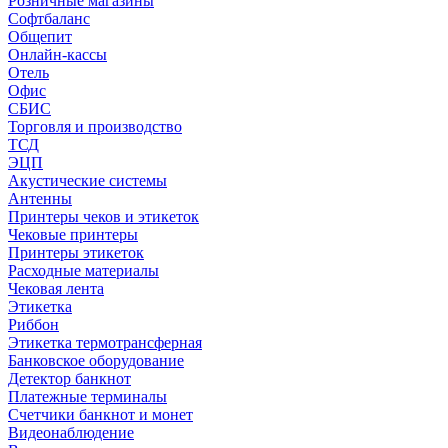
Розничные магазины
Софтбаланс
Общепит
Онлайн-кассы
Отель
Офис
СБИС
Торговля и производство
ТСД
ЭЦП
Акустические системы
Антенны
Принтеры чеков и этикеток
Чековые принтеры
Принтеры этикеток
Расходные материалы
Чековая лента
Этикетка
Риббон
Этикетка термотрансферная
Банковское оборудование
Детектор банкнот
Платежные терминалы
Счетчики банкнот и монет
Видеонаблюдение