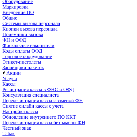
Оборудование
Маркировка
Внедрение ПО
Общие
Системы вызова персонала
Кнопки вызова персонала
Приемники вызова
ФН и ОФД
Фискальные накопители
Коды оплаты ОФД
Торговое оборудование
Этикет-пистолеты
Запайщики пакеток
Акции
Услуги
Кассы
Регистрация кассы в ФНС и ОФД
Консультация специалиста
Перерегистрация кассы с заменой ФН
Снятие онлайн кассы с учета
Настройка кассы
Обновление внутреннего ПО ККТ
Перерегистрация кассы без замены ФН
Честный знак
Табак