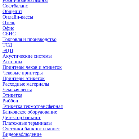
Розничные магазины
Софтбаланс
Общепит
Онлайн-кассы
Отель
Офис
СБИС
Торговля и производство
ТСД
ЭЦП
Акустические системы
Антенны
Принтеры чеков и этикеток
Чековые принтеры
Принтеры этикеток
Расходные материалы
Чековая лента
Этикетка
Риббон
Этикетка термотрансферная
Банковское оборудование
Детектор банкнот
Платежные терминалы
Счетчики банкнот и монет
Видеонаблюдение