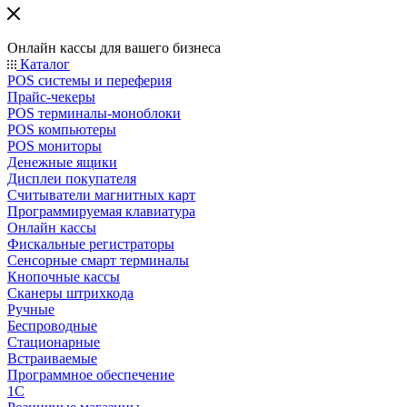
Онлайн кассы для вашего бизнеса
Каталог
POS системы и переферия
Прайс-чекеры
POS терминалы-моноблоки
POS компьютеры
POS мониторы
Денежные ящики
Дисплеи покупателя
Считыватели магнитных карт
Программируемая клавиатура
Онлайн кассы
Фискальные регистраторы
Сенсорные смарт терминалы
Кнопочные кассы
Сканеры штрихкода
Ручные
Беспроводные
Стационарные
Встраиваемые
Программное обеспечение
1С