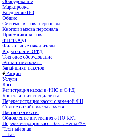
Оборудование
Маркировка
Внедрение ПО
Общие
Системы вызова персонала
Кнопки вызова персонала
Приемники вызова
ФН и ОФД
Фискальные накопители
Коды оплаты ОФД
Торговое оборудование
Этикет-пистолеты
Запайщики пакеток
Акции
Услуги
Кассы
Регистрация кассы в ФНС и ОФД
Консультация специалиста
Перерегистрация кассы с заменой ФН
Снятие онлайн кассы с учета
Настройка кассы
Обновление внутреннего ПО ККТ
Перерегистрация кассы без замены ФН
Честный знак
Табак