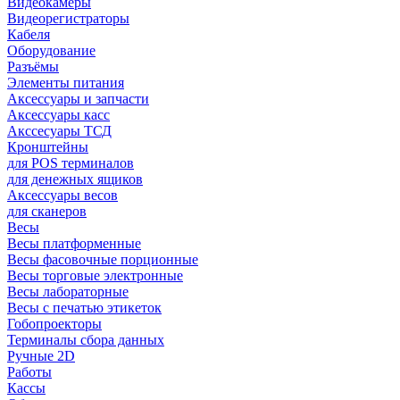
Видеокамеры
Видеорегистраторы
Кабеля
Оборудование
Разъёмы
Элементы питания
Аксессуары и запчасти
Аксессуары касс
Акссесуары ТСД
Кронштейны
для POS терминалов
для денежных ящиков
Аксессуары весов
для сканеров
Весы
Весы платформенные
Весы фасовочные порционные
Весы торговые электронные
Весы лабораторные
Весы с печатью этикеток
Гобопроекторы
Терминалы сбора данных
Ручные 2D
Работы
Кассы