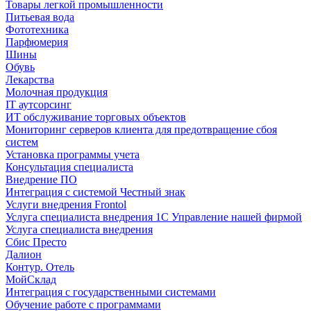
Товары легкой промышленности
Питьевая вода
Фототехника
Парфюмерия
Шины
Обувь
Лекарства
Молочная продукция
IT аутсорсинг
ИТ обслуживание торговых объектов
Мониторинг серверов клиента для предотвращение сбоя
систем
Установка программы учета
Консультация специалиста
Внедрение ПО
Интеграция с системой Честный знак
Услуги внедрения Frontol
Услуга специалиста внедрения 1С Управление нашей фирмой
Услуга специалиста внедрения
Сбис Престо
Далион
Контур. Отель
МойСклад
Интеграция с государственными системами
Обучение работе с программами