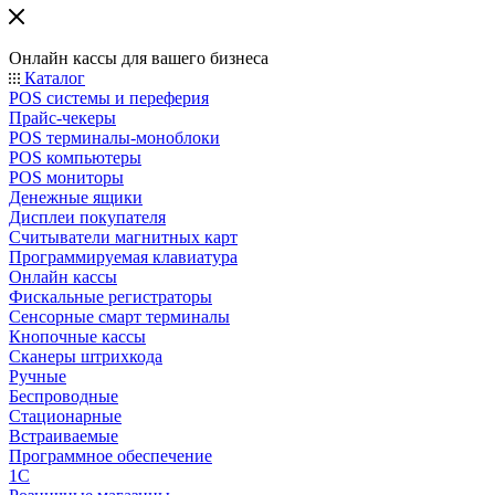
Онлайн кассы для вашего бизнеса
Каталог
POS системы и переферия
Прайс-чекеры
POS терминалы-моноблоки
POS компьютеры
POS мониторы
Денежные ящики
Дисплеи покупателя
Считыватели магнитных карт
Программируемая клавиатура
Онлайн кассы
Фискальные регистраторы
Сенсорные смарт терминалы
Кнопочные кассы
Сканеры штрихкода
Ручные
Беспроводные
Стационарные
Встраиваемые
Программное обеспечение
1С