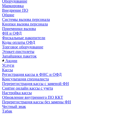
Оборудование
Маркировка
Внедрение ПО
Общие
Системы вызова персонала
Кнопки вызова персонала
Приемники вызова
ФН и ОФД
Фискальные накопители
Коды оплаты ОФД
Торговое оборудование
Этикет-пистолеты
Запайщики пакеток
Акции
Услуги
Кассы
Регистрация кассы в ФНС и ОФД
Консультация специалиста
Перерегистрация кассы с заменой ФН
Снятие онлайн кассы с учета
Настройка кассы
Обновление внутреннего ПО ККТ
Перерегистрация кассы без замены ФН
Честный знак
Табак