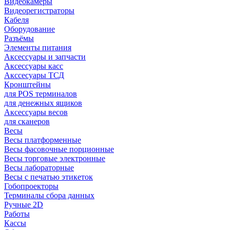
Видеокамеры
Видеорегистраторы
Кабеля
Оборудование
Разъёмы
Элементы питания
Аксессуары и запчасти
Аксессуары касс
Акссесуары ТСД
Кронштейны
для POS терминалов
для денежных ящиков
Аксессуары весов
для сканеров
Весы
Весы платформенные
Весы фасовочные порционные
Весы торговые электронные
Весы лабораторные
Весы с печатью этикеток
Гобопроекторы
Терминалы сбора данных
Ручные 2D
Работы
Кассы