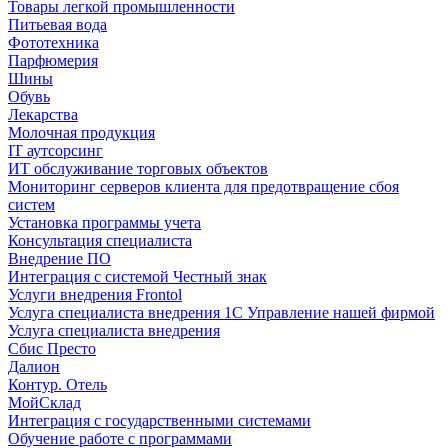
Товары легкой промышленности
Питьевая вода
Фототехника
Парфюмерия
Шины
Обувь
Лекарства
Молочная продукция
IT аутсорсинг
ИТ обслуживание торговых объектов
Мониторинг серверов клиента для предотвращение сбоя
систем
Установка программы учета
Консультация специалиста
Внедрение ПО
Интеграция с системой Честный знак
Услуги внедрения Frontol
Услуга специалиста внедрения 1С Управление нашей фирмой
Услуга специалиста внедрения
Сбис Престо
Далион
Контур. Отель
МойСклад
Интеграция с государственными системами
Обучение работе с программами