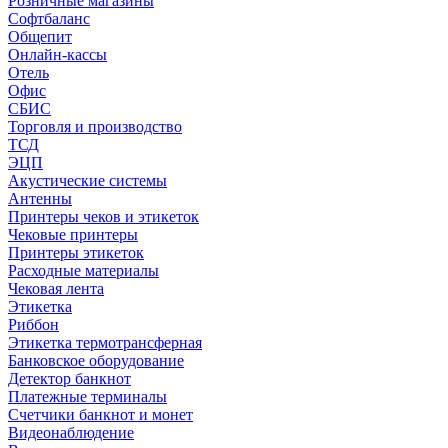
Розничные магазины
Софтбаланс
Общепит
Онлайн-кассы
Отель
Офис
СБИС
Торговля и производство
ТСД
ЭЦП
Акустические системы
Антенны
Принтеры чеков и этикеток
Чековые принтеры
Принтеры этикеток
Расходные материалы
Чековая лента
Этикетка
Риббон
Этикетка термотрансферная
Банковское оборудование
Детектор банкнот
Платежные терминалы
Счетчики банкнот и монет
Видеонаблюдение