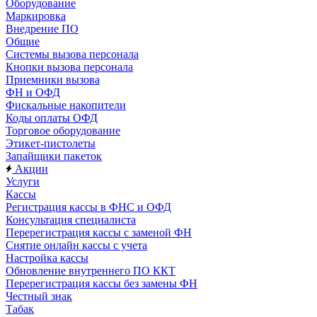
Оборудование
Маркировка
Внедрение ПО
Общие
Системы вызова персонала
Кнопки вызова персонала
Приемники вызова
ФН и ОФД
Фискальные накопители
Коды оплаты ОФД
Торговое оборудование
Этикет-пистолеты
Запайщики пакеток
Акции
Услуги
Кассы
Регистрация кассы в ФНС и ОФД
Консультация специалиста
Перерегистрация кассы с заменой ФН
Снятие онлайн кассы с учета
Настройка кассы
Обновление внутреннего ПО ККТ
Перерегистрация кассы без замены ФН
Честный знак
Табак