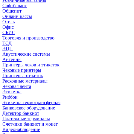
Розничные магазины
Софтбаланс
Общепит
Онлайн-кассы
Отель
Офис
СБИС
Торговля и производство
ТСД
ЭЦП
Акустические системы
Антенны
Принтеры чеков и этикеток
Чековые принтеры
Принтеры этикеток
Расходные материалы
Чековая лента
Этикетка
Риббон
Этикетка термотрансферная
Банковское оборудование
Детектор банкнот
Платежные терминалы
Счетчики банкнот и монет
Видеонаблюдение