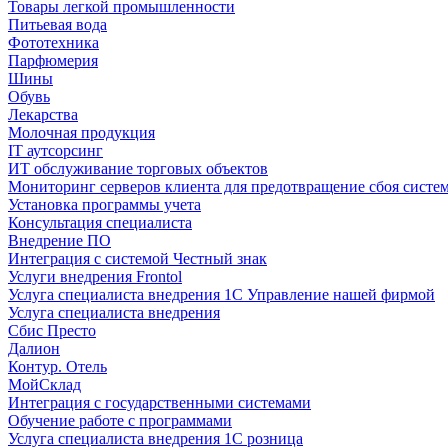
Товары легкой промышленности
Питьевая вода
Фототехника
Парфюмерия
Шины
Обувь
Лекарства
Молочная продукция
IT аутсорсинг
ИТ обслуживание торговых объектов
Мониторинг серверов клиента для предотвращение сбоя систе
Установка программы учета
Консультация специалиста
Внедрение ПО
Интеграция с системой Честный знак
Услуги внедрения Frontol
Услуга специалиста внедрения 1С Управление нашей фирмой
Услуга специалиста внедрения
Сбис Престо
Далион
Контур. Отель
МойСклад
Интеграция с государственными системами
Обучение работе с программами
Услуга специалиста внедрения 1С розница