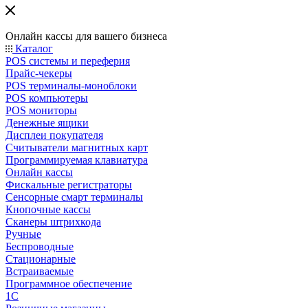
Онлайн кассы для вашего бизнеса
Каталог
POS системы и переферия
Прайс-чекеры
POS терминалы-моноблоки
POS компьютеры
POS мониторы
Денежные ящики
Дисплеи покупателя
Считыватели магнитных карт
Программируемая клавиатура
Онлайн кассы
Фискальные регистраторы
Сенсорные смарт терминалы
Кнопочные кассы
Сканеры штрихкода
Ручные
Беспроводные
Стационарные
Встраиваемые
Программное обеспечение
1С