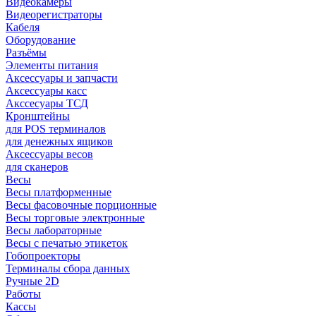
Видеокамеры
Видеорегистраторы
Кабеля
Оборудование
Разъёмы
Элементы питания
Аксессуары и запчасти
Аксессуары касс
Акссесуары ТСД
Кронштейны
для POS терминалов
для денежных ящиков
Аксессуары весов
для сканеров
Весы
Весы платформенные
Весы фасовочные порционные
Весы торговые электронные
Весы лабораторные
Весы с печатью этикеток
Гобопроекторы
Терминалы сбора данных
Ручные 2D
Работы
Кассы