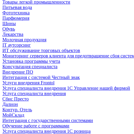
Товары легкой промышленности
Питьевая вода
Фототехника
Парфюмерия
Шины
Обувь
Лекарства
Молочная продукция
IT аутсорсинг
ИТ обслуживание торговых объектов
Мониторинг серверов клиента для предотвращение сбоя систе
Установка программы учета
Консультация специалиста
Внедрение ПО
Интеграция с системой Честный знак
Услуги внедрения Frontol
Услуга специалиста внедрения 1С Управление нашей фирмой
Услуга специалиста внедрения
Сбис Престо
Далион
Контур. Отель
МойСклад
Интеграция с государственными системами
Обучение работе с программами
Услуга специалиста внедрения 1С розница