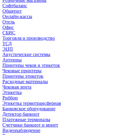
Розничные магазины
Софтбаланс
Общепит
Онлайн-кассы
Отель
Офис
СБИС
Торговля и производство
ТСД
ЭЦП
Акустические системы
Антенны
Принтеры чеков и этикеток
Чековые принтеры
Принтеры этикеток
Расходные материалы
Чековая лента
Этикетка
Риббон
Этикетка термотрансферная
Банковское оборудование
Детектор банкнот
Платежные терминалы
Счетчики банкнот и монет
Видеонаблюдение