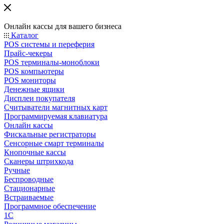
Онлайн кассы для вашего бизнеса
Каталог
POS системы и переферия
Прайс-чекеры
POS терминалы-моноблоки
POS компьютеры
POS мониторы
Денежные ящики
Дисплеи покупателя
Считыватели магнитных карт
Программируемая клавиатура
Онлайн кассы
Фискальные регистраторы
Сенсорные смарт терминалы
Кнопочные кассы
Сканеры штрихкода
Ручные
Беспроводные
Стационарные
Встраиваемые
Программное обеспечение
1С