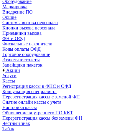
Оборудование
Маркировка
Внедрение ПО
Общие
Системы вызова персонала
Кнопки вызова персонала
Приемники вызова
ФН и ОФД
Фискальные накопители
Коды оплаты ОФД
Торговое оборудование
Этикет-пистолеты
Запайщики пакеток
Акции
Услуги
Кассы
Регистрация кассы в ФНС и ОФД
Консультация специалиста
Перерегистрация кассы с заменой ФН
Снятие онлайн кассы с учета
Настройка кассы
Обновление внутреннего ПО ККТ
Перерегистрация кассы без замены ФН
Честный знак
Табак