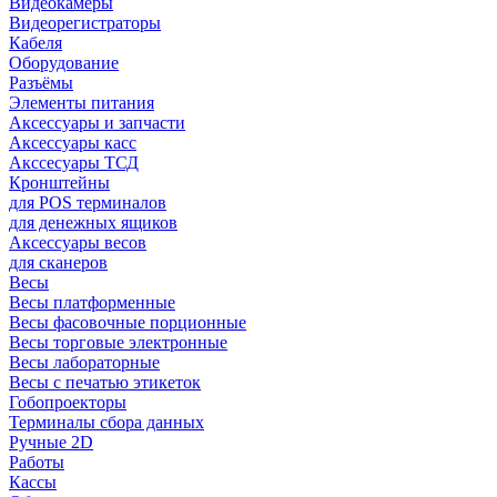
Видеокамеры
Видеорегистраторы
Кабеля
Оборудование
Разъёмы
Элементы питания
Аксессуары и запчасти
Аксессуары касс
Акссесуары ТСД
Кронштейны
для POS терминалов
для денежных ящиков
Аксессуары весов
для сканеров
Весы
Весы платформенные
Весы фасовочные порционные
Весы торговые электронные
Весы лабораторные
Весы с печатью этикеток
Гобопроекторы
Терминалы сбора данных
Ручные 2D
Работы
Кассы