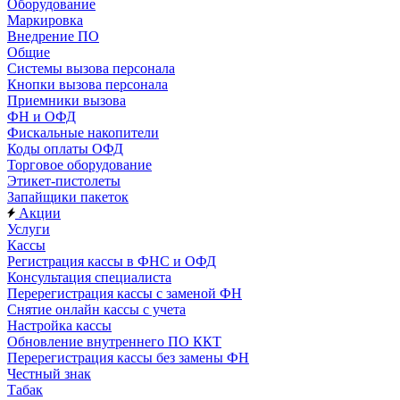
Оборудование
Маркировка
Внедрение ПО
Общие
Системы вызова персонала
Кнопки вызова персонала
Приемники вызова
ФН и ОФД
Фискальные накопители
Коды оплаты ОФД
Торговое оборудование
Этикет-пистолеты
Запайщики пакеток
Акции
Услуги
Кассы
Регистрация кассы в ФНС и ОФД
Консультация специалиста
Перерегистрация кассы с заменой ФН
Снятие онлайн кассы с учета
Настройка кассы
Обновление внутреннего ПО ККТ
Перерегистрация кассы без замены ФН
Честный знак
Табак