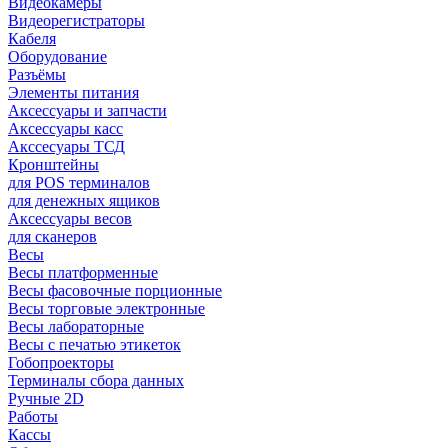
Видеокамеры
Видеорегистраторы
Кабеля
Оборудование
Разъёмы
Элементы питания
Аксессуары и запчасти
Аксессуары касс
Акссесуары ТСД
Кронштейны
для POS терминалов
для денежных ящиков
Аксессуары весов
для сканеров
Весы
Весы платформенные
Весы фасовочные порционные
Весы торговые электронные
Весы лабораторные
Весы с печатью этикеток
Гобопроекторы
Терминалы сбора данных
Ручные 2D
Работы
Кассы