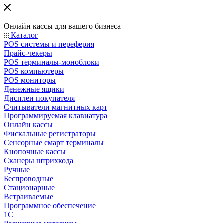
Онлайн кассы для вашего бизнеса
Каталог
POS системы и переферия
Прайс-чекеры
POS терминалы-моноблоки
POS компьютеры
POS мониторы
Денежные ящики
Дисплеи покупателя
Считыватели магнитных карт
Программируемая клавиатура
Онлайн кассы
Фискальные регистраторы
Сенсорные смарт терминалы
Кнопочные кассы
Сканеры штрихкода
Ручные
Беспроводные
Стационарные
Встраиваемые
Программное обеспечение
1С