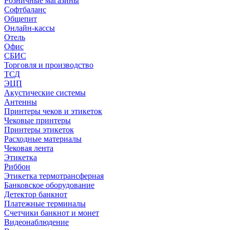
Розничные магазины
Софтбаланс
Общепит
Онлайн-кассы
Отель
Офис
СБИС
Торговля и производство
ТСД
ЭЦП
Акустические системы
Антенны
Принтеры чеков и этикеток
Чековые принтеры
Принтеры этикеток
Расходные материалы
Чековая лента
Этикетка
Риббон
Этикетка термотрансферная
Банковское оборудование
Детектор банкнот
Платежные терминалы
Счетчики банкнот и монет
Видеонаблюдение