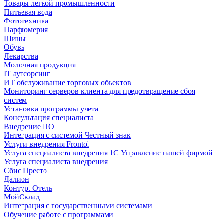
Товары легкой промышленности
Питьевая вода
Фототехника
Парфюмерия
Шины
Обувь
Лекарства
Молочная продукция
IT аутсорсинг
ИТ обслуживание торговых объектов
Мониторинг серверов клиента для предотвращение сбоя
систем
Установка программы учета
Консультация специалиста
Внедрение ПО
Интеграция с системой Честный знак
Услуги внедрения Frontol
Услуга специалиста внедрения 1С Управление нашей фирмой
Услуга специалиста внедрения
Сбис Престо
Далион
Контур. Отель
МойСклад
Интеграция с государственными системами
Обучение работе с программами