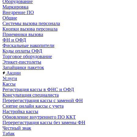
Оборудование
Маркировка
Внедрение ПО
Общие
Системы вызова персонала
Кнопки вызова персонала
Приемники вызова
ФН и ОФД
Фискальные накопители
Коды оплаты ОФД
Торговое оборудование
Этикет-пистолеты
Запайщики пакеток
Акции
Услуги
Кассы
Регистрация кассы в ФНС и ОФД
Консультация специалиста
Перерегистрация кассы с заменой ФН
Снятие онлайн кассы с учета
Настройка кассы
Обновление внутреннего ПО ККТ
Перерегистрация кассы без замены ФН
Честный знак
Табак