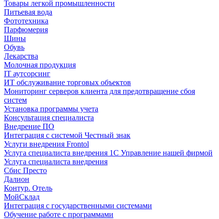
Товары легкой промышленности
Питьевая вода
Фототехника
Парфюмерия
Шины
Обувь
Лекарства
Молочная продукция
IT аутсорсинг
ИТ обслуживание торговых объектов
Мониторинг серверов клиента для предотвращение сбоя
систем
Установка программы учета
Консультация специалиста
Внедрение ПО
Интеграция с системой Честный знак
Услуги внедрения Frontol
Услуга специалиста внедрения 1С Управление нашей фирмой
Услуга специалиста внедрения
Сбис Престо
Далион
Контур. Отель
МойСклад
Интеграция с государственными системами
Обучение работе с программами