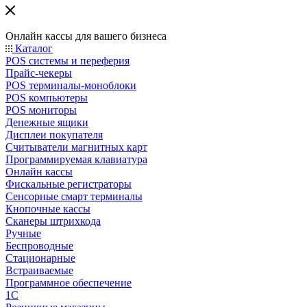
Онлайн кассы для вашего бизнеса
Каталог
POS системы и переферия
Прайс-чекеры
POS терминалы-моноблоки
POS компьютеры
POS мониторы
Денежные ящики
Дисплеи покупателя
Считыватели магнитных карт
Программируемая клавиатура
Онлайн кассы
Фискальные регистраторы
Сенсорные смарт терминалы
Кнопочные кассы
Сканеры штрихкода
Ручные
Беспроводные
Стационарные
Встраиваемые
Программное обеспечение
1С