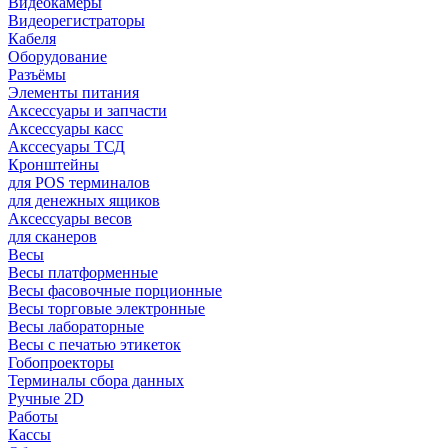
Видеокамеры
Видеорегистраторы
Кабеля
Оборудование
Разъёмы
Элементы питания
Аксессуары и запчасти
Аксессуары касс
Акссесуары ТСД
Кронштейны
для POS терминалов
для денежных ящиков
Аксессуары весов
для сканеров
Весы
Весы платформенные
Весы фасовочные порционные
Весы торговые электронные
Весы лабораторные
Весы с печатью этикеток
Гобопроекторы
Терминалы сбора данных
Ручные 2D
Работы
Кассы