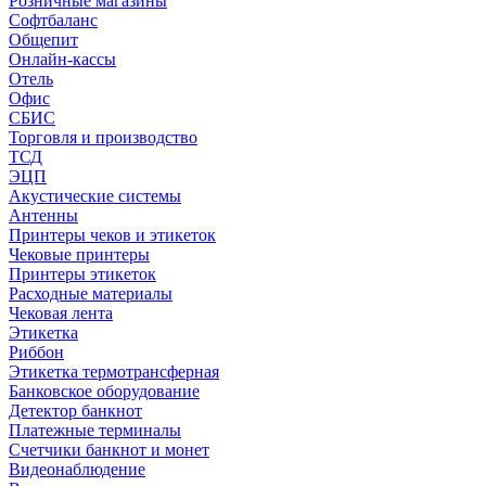
Розничные магазины
Софтбаланс
Общепит
Онлайн-кассы
Отель
Офис
СБИС
Торговля и производство
ТСД
ЭЦП
Акустические системы
Антенны
Принтеры чеков и этикеток
Чековые принтеры
Принтеры этикеток
Расходные материалы
Чековая лента
Этикетка
Риббон
Этикетка термотрансферная
Банковское оборудование
Детектор банкнот
Платежные терминалы
Счетчики банкнот и монет
Видеонаблюдение