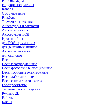
Видеокамеры
Видеорегистраторы
Кабеля
Оборудование
Разъёмы
Элементы питания
Аксессуары и запчасти
Аксессуары касс
Акссесуары ТСД
Кронштейны
для POS терминалов
для денежных ящиков
Аксессуары весов
для сканеров
Весы
Весы платформенные
Весы фасовочные порционные
Весы торговые электронные
Весы лабораторные
Весы с печатью этикеток
Гобопроекторы
Терминалы сбора данных
Ручные 2D
Работы
Кассы