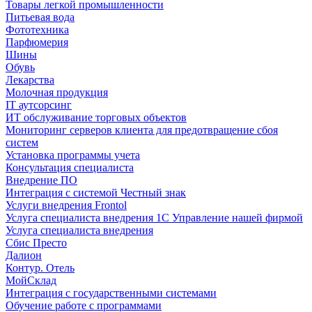
Товары легкой промышленности
Питьевая вода
Фототехника
Парфюмерия
Шины
Обувь
Лекарства
Молочная продукция
IT аутсорсинг
ИТ обслуживание торговых объектов
Мониторинг серверов клиента для предотвращение сбоя
систем
Установка программы учета
Консультация специалиста
Внедрение ПО
Интеграция с системой Честный знак
Услуги внедрения Frontol
Услуга специалиста внедрения 1С Управление нашей фирмой
Услуга специалиста внедрения
Сбис Престо
Далион
Контур. Отель
МойСклад
Интеграция с государственными системами
Обучение работе с программами