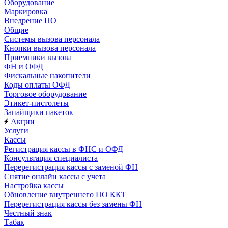
Оборудование
Маркировка
Внедрение ПО
Общие
Системы вызова персонала
Кнопки вызова персонала
Приемники вызова
ФН и ОФД
Фискальные накопители
Коды оплаты ОФД
Торговое оборудование
Этикет-пистолеты
Запайщики пакеток
Акции
Услуги
Кассы
Регистрация кассы в ФНС и ОФД
Консультация специалиста
Перерегистрация кассы с заменой ФН
Снятие онлайн кассы с учета
Настройка кассы
Обновление внутреннего ПО ККТ
Перерегистрация кассы без замены ФН
Честный знак
Табак