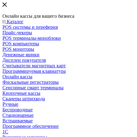
Онлайн кассы для вашего бизнеса
Каталог
POS системы и переферия
Прайс-чекеры
POS терминалы-моноблоки
POS компьютеры
POS мониторы
Денежные ящики
Дисплеи покупателя
Считыватели магнитных карт
Программируемая клавиатура
Онлайн кассы
Фискальные регистраторы
Сенсорные смарт терминалы
Кнопочные кассы
Сканеры штрихкода
Ручные
Беспроводные
Стационарные
Встраиваемые
Программное обеспечение
1С