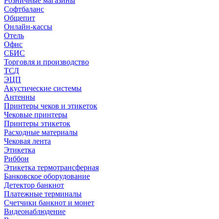
Розничные магазины
Софтбаланс
Общепит
Онлайн-кассы
Отель
Офис
СБИС
Торговля и производство
ТСД
ЭЦП
Акустические системы
Антенны
Принтеры чеков и этикеток
Чековые принтеры
Принтеры этикеток
Расходные материалы
Чековая лента
Этикетка
Риббон
Этикетка термотрансферная
Банковское оборудование
Детектор банкнот
Платежные терминалы
Счетчики банкнот и монет
Видеонаблюдение