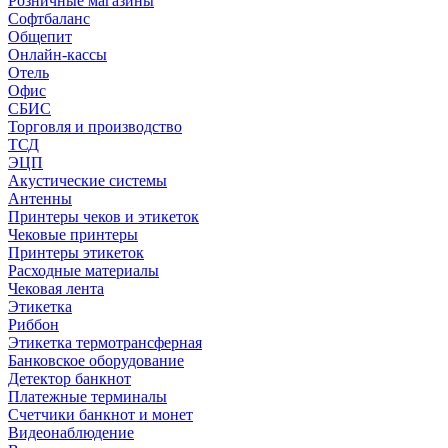
Розничные магазины
Софтбаланс
Общепит
Онлайн-кассы
Отель
Офис
СБИС
Торговля и производство
ТСД
ЭЦП
Акустические системы
Антенны
Принтеры чеков и этикеток
Чековые принтеры
Принтеры этикеток
Расходные материалы
Чековая лента
Этикетка
Риббон
Этикетка термотрансферная
Банковское оборудование
Детектор банкнот
Платежные терминалы
Счетчики банкнот и монет
Видеонаблюдение