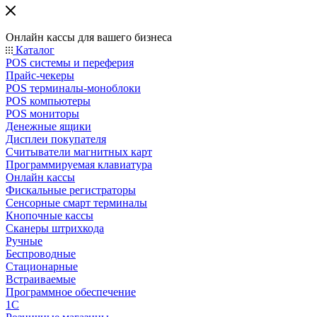
Онлайн кассы для вашего бизнеса
Каталог
POS системы и переферия
Прайс-чекеры
POS терминалы-моноблоки
POS компьютеры
POS мониторы
Денежные ящики
Дисплеи покупателя
Считыватели магнитных карт
Программируемая клавиатура
Онлайн кассы
Фискальные регистраторы
Сенсорные смарт терминалы
Кнопочные кассы
Сканеры штрихкода
Ручные
Беспроводные
Стационарные
Встраиваемые
Программное обеспечение
1С