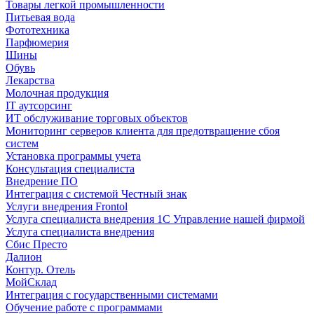
Товары легкой промышленности
Питьевая вода
Фототехника
Парфюмерия
Шины
Обувь
Лекарства
Молочная продукция
IT аутсорсинг
ИТ обслуживание торговых объектов
Мониторинг серверов клиента для предотвращение сбоя
систем
Установка программы учета
Консультация специалиста
Внедрение ПО
Интеграция с системой Честный знак
Услуги внедрения Frontol
Услуга специалиста внедрения 1С Управление нашей фирмой
Услуга специалиста внедрения
Сбис Престо
Далион
Контур. Отель
МойСклад
Интеграция с государственными системами
Обучение работе с программами