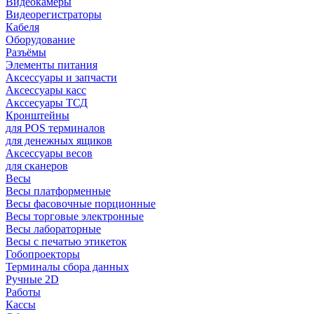
Видеокамеры
Видеорегистраторы
Кабеля
Оборудование
Разъёмы
Элементы питания
Аксессуары и запчасти
Аксессуары касс
Акссесуары ТСД
Кронштейны
для POS терминалов
для денежных ящиков
Аксессуары весов
для сканеров
Весы
Весы платформенные
Весы фасовочные порционные
Весы торговые электронные
Весы лабораторные
Весы с печатью этикеток
Гобопроекторы
Терминалы сбора данных
Ручные 2D
Работы
Кассы