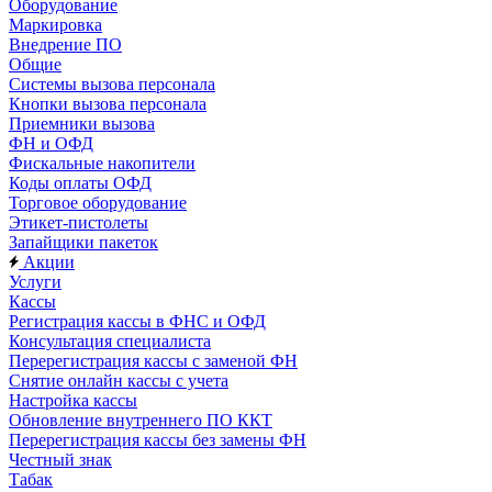
Оборудование
Маркировка
Внедрение ПО
Общие
Системы вызова персонала
Кнопки вызова персонала
Приемники вызова
ФН и ОФД
Фискальные накопители
Коды оплаты ОФД
Торговое оборудование
Этикет-пистолеты
Запайщики пакеток
Акции
Услуги
Кассы
Регистрация кассы в ФНС и ОФД
Консультация специалиста
Перерегистрация кассы с заменой ФН
Снятие онлайн кассы с учета
Настройка кассы
Обновление внутреннего ПО ККТ
Перерегистрация кассы без замены ФН
Честный знак
Табак