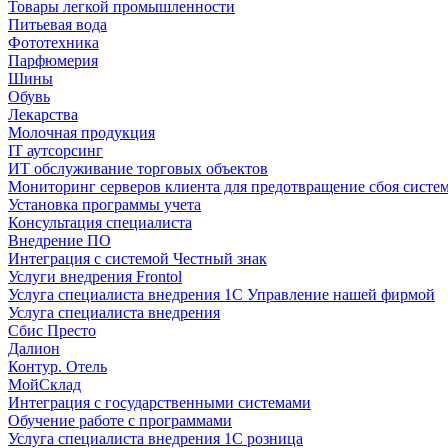
Товары легкой промышленности
Питьевая вода
Фототехника
Парфюмерия
Шины
Обувь
Лекарства
Молочная продукция
IT аутсорсинг
ИТ обслуживание торговых объектов
Мониторинг серверов клиента для предотвращение сбоя систе
Установка программы учета
Консультация специалиста
Внедрение ПО
Интеграция с системой Честный знак
Услуги внедрения Frontol
Услуга специалиста внедрения 1С Управление нашей фирмой
Услуга специалиста внедрения
Сбис Престо
Далион
Контур. Отель
МойСклад
Интеграция с государственными системами
Обучение работе с программами
Услуга специалиста внедрения 1С розница