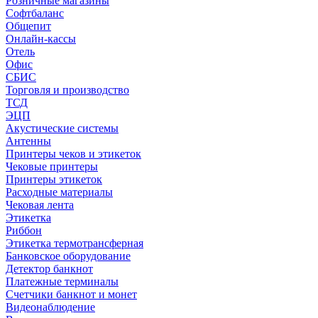
Розничные магазины
Софтбаланс
Общепит
Онлайн-кассы
Отель
Офис
СБИС
Торговля и производство
ТСД
ЭЦП
Акустические системы
Антенны
Принтеры чеков и этикеток
Чековые принтеры
Принтеры этикеток
Расходные материалы
Чековая лента
Этикетка
Риббон
Этикетка термотрансферная
Банковское оборудование
Детектор банкнот
Платежные терминалы
Счетчики банкнот и монет
Видеонаблюдение