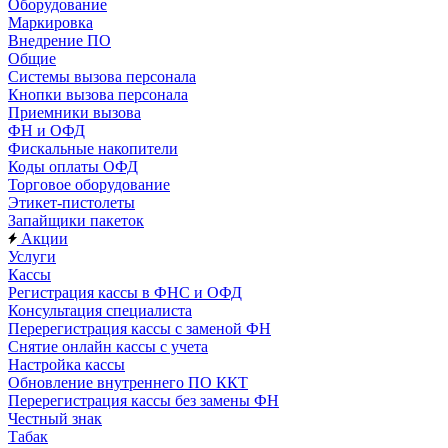
Оборудование
Маркировка
Внедрение ПО
Общие
Системы вызова персонала
Кнопки вызова персонала
Приемники вызова
ФН и ОФД
Фискальные накопители
Коды оплаты ОФД
Торговое оборудование
Этикет-пистолеты
Запайщики пакеток
Акции
Услуги
Кассы
Регистрация кассы в ФНС и ОФД
Консультация специалиста
Перерегистрация кассы с заменой ФН
Снятие онлайн кассы с учета
Настройка кассы
Обновление внутреннего ПО ККТ
Перерегистрация кассы без замены ФН
Честный знак
Табак