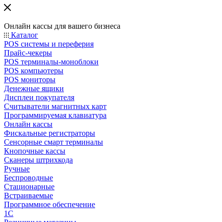
Онлайн кассы для вашего бизнеса
Каталог
POS системы и переферия
Прайс-чекеры
POS терминалы-моноблоки
POS компьютеры
POS мониторы
Денежные ящики
Дисплеи покупателя
Считыватели магнитных карт
Программируемая клавиатура
Онлайн кассы
Фискальные регистраторы
Сенсорные смарт терминалы
Кнопочные кассы
Сканеры штрихкода
Ручные
Беспроводные
Стационарные
Встраиваемые
Программное обеспечение
1С