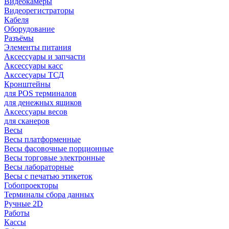
Видеокамеры
Видеорегистраторы
Кабеля
Оборудование
Разъёмы
Элементы питания
Аксессуары и запчасти
Аксессуары касс
Акссесуары ТСД
Кронштейны
для POS терминалов
для денежных ящиков
Аксессуары весов
для сканеров
Весы
Весы платформенные
Весы фасовочные порционные
Весы торговые электронные
Весы лабораторные
Весы с печатью этикеток
Гобопроекторы
Терминалы сбора данных
Ручные 2D
Работы
Кассы