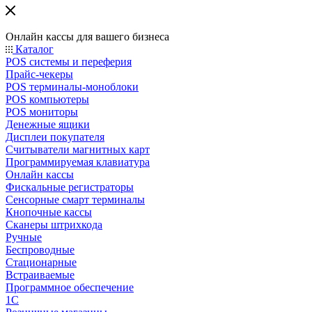
Онлайн кассы для вашего бизнеса
Каталог
POS системы и переферия
Прайс-чекеры
POS терминалы-моноблоки
POS компьютеры
POS мониторы
Денежные ящики
Дисплеи покупателя
Считыватели магнитных карт
Программируемая клавиатура
Онлайн кассы
Фискальные регистраторы
Сенсорные смарт терминалы
Кнопочные кассы
Сканеры штрихкода
Ручные
Беспроводные
Стационарные
Встраиваемые
Программное обеспечение
1С