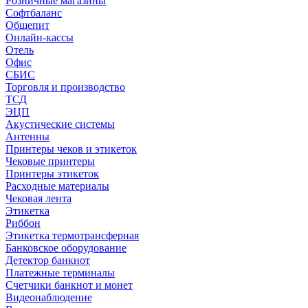
Розничные магазины
Софтбаланс
Общепит
Онлайн-кассы
Отель
Офис
СБИС
Торговля и производство
ТСД
ЭЦП
Акустические системы
Антенны
Принтеры чеков и этикеток
Чековые принтеры
Принтеры этикеток
Расходные материалы
Чековая лента
Этикетка
Риббон
Этикетка термотрансферная
Банковское оборудование
Детектор банкнот
Платежные терминалы
Счетчики банкнот и монет
Видеонаблюдение