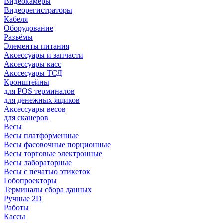
Видеокамеры
Видеорегистраторы
Кабеля
Оборудование
Разъёмы
Элементы питания
Аксессуары и запчасти
Аксессуары касс
Акссесуары ТСД
Кронштейны
для POS терминалов
для денежных ящиков
Аксессуары весов
для сканеров
Весы
Весы платформенные
Весы фасовочные порционные
Весы торговые электронные
Весы лабораторные
Весы с печатью этикеток
Гобопроекторы
Терминалы сбора данных
Ручные 2D
Работы
Кассы