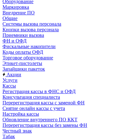
Оборудование
Маркировка
Внедрение ПО
Общие
Системы вызова персонала
Кнопки вызова персонала
Приемники вызова
ФН и ОФД
Фискальные накопители
Коды оплаты ОФД
Торговое оборудование
Этикет-пистолеты
Запайщики пакеток
Акции
Услуги
Кассы
Регистрация кассы в ФНС и ОФД
Консультация специалиста
Перерегистрация кассы с заменой ФН
Снятие онлайн кассы с учета
Настройка кассы
Обновление внутреннего ПО ККТ
Перерегистрация кассы без замены ФН
Честный знак
Табак