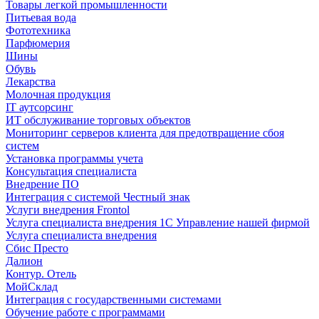
Товары легкой промышленности
Питьевая вода
Фототехника
Парфюмерия
Шины
Обувь
Лекарства
Молочная продукция
IT аутсорсинг
ИТ обслуживание торговых объектов
Мониторинг серверов клиента для предотвращение сбоя
систем
Установка программы учета
Консультация специалиста
Внедрение ПО
Интеграция с системой Честный знак
Услуги внедрения Frontol
Услуга специалиста внедрения 1С Управление нашей фирмой
Услуга специалиста внедрения
Сбис Престо
Далион
Контур. Отель
МойСклад
Интеграция с государственными системами
Обучение работе с программами