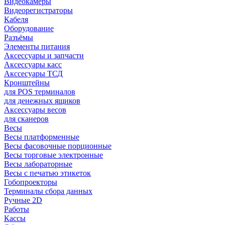
Видеокамеры
Видеорегистраторы
Кабеля
Оборудование
Разъёмы
Элементы питания
Аксессуары и запчасти
Аксессуары касс
Акссесуары ТСД
Кронштейны
для POS терминалов
для денежных ящиков
Аксессуары весов
для сканеров
Весы
Весы платформенные
Весы фасовочные порционные
Весы торговые электронные
Весы лабораторные
Весы с печатью этикеток
Гобопроекторы
Терминалы сбора данных
Ручные 2D
Работы
Кассы