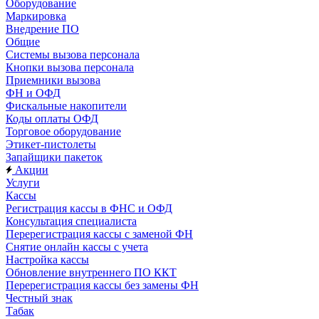
Оборудование
Маркировка
Внедрение ПО
Общие
Системы вызова персонала
Кнопки вызова персонала
Приемники вызова
ФН и ОФД
Фискальные накопители
Коды оплаты ОФД
Торговое оборудование
Этикет-пистолеты
Запайщики пакеток
Акции
Услуги
Кассы
Регистрация кассы в ФНС и ОФД
Консультация специалиста
Перерегистрация кассы с заменой ФН
Снятие онлайн кассы с учета
Настройка кассы
Обновление внутреннего ПО ККТ
Перерегистрация кассы без замены ФН
Честный знак
Табак