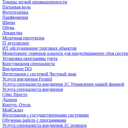
Товары легкой промышленности
Питьевая вода
Фототехника
Парфюмерия
Шины
Обувь
Лекарства
Молочная продукция
IT аутсорсинг
ИТ обслуживание торговых объектов
Мониторинг серверов клиента для предотвращение сбоя систе
Установка программы учета
Консультация специалиста
Внедрение ПО
Интеграция с системой Честный знак
Услуги внедрения Frontol
Услуга специалиста внедрения 1С Управление нашей фирмой
Услуга специалиста внедрения
Сбис Престо
Далион
Контур. Отель
МойСклад
Интеграция с государственными системами
Обучение работе с программами
Услуга специалиста внедрения 1С розница