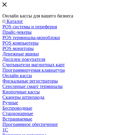
Онлайн кассы для вашего бизнеса
Каталог
POS системы и переферия
Прайс-чекеры
POS терминалы-моноблоки
POS компьютеры
POS мониторы
Денежные ящики
Дисплеи покупателя
Считыватели магнитных карт
Программируемая клавиатура
Онлайн кассы
Фискальные регистраторы
Сенсорные смарт терминалы
Кнопочные кассы
Сканеры штрихкода
Ручные
Беспроводные
Стационарные
Встраиваемые
Программное обеспечение
1С