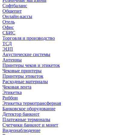
Розничные магазины
Софтбаланс
Общепит
Онлайн-кассы
Отель
Офис
СБИС
Торговля и производство
ТСД
ЭЦП
Акустические системы
Антенны
Принтеры чеков и этикеток
Чековые принтеры
Принтеры этикеток
Расходные материалы
Чековая лента
Этикетка
Риббон
Этикетка термотрансферная
Банковское оборудование
Детектор банкнот
Платежные терминалы
Счетчики банкнот и монет
Видеонаблюдение