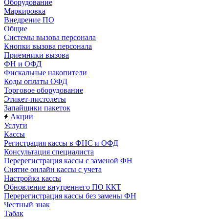
Оборудование
Маркировка
Внедрение ПО
Общие
Системы вызова персонала
Кнопки вызова персонала
Приемники вызова
ФН и ОФД
Фискальные накопители
Коды оплаты ОФД
Торговое оборудование
Этикет-пистолеты
Запайщики пакеток
Акции
Услуги
Кассы
Регистрация кассы в ФНС и ОФД
Консультация специалиста
Перерегистрация кассы с заменой ФН
Снятие онлайн кассы с учета
Настройка кассы
Обновление внутреннего ПО ККТ
Перерегистрация кассы без замены ФН
Честный знак
Табак