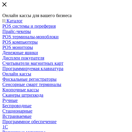
Онлайн кассы для вашего бизнеса
Каталог
POS системы и переферия
Прайс-чекеры
POS терминалы-моноблоки
POS компьютеры
POS мониторы
Денежные ящики
Дисплеи покупателя
Считыватели магнитных карт
Программируемая клавиатура
Онлайн кассы
Фискальные регистраторы
Сенсорные смарт терминалы
Кнопочные кассы
Сканеры штрихкода
Ручные
Беспроводные
Стационарные
Встраиваемые
Программное обеспечение
1С