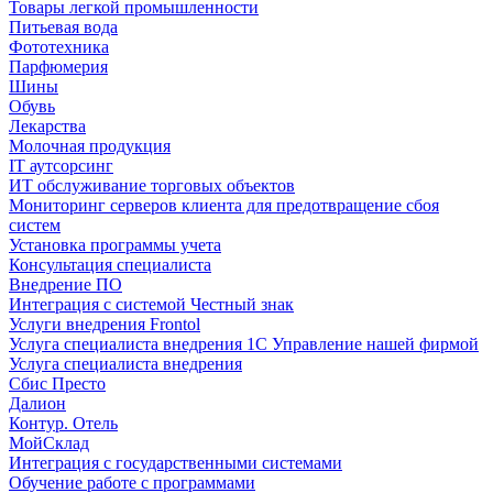
Товары легкой промышленности
Питьевая вода
Фототехника
Парфюмерия
Шины
Обувь
Лекарства
Молочная продукция
IT аутсорсинг
ИТ обслуживание торговых объектов
Мониторинг серверов клиента для предотвращение сбоя
систем
Установка программы учета
Консультация специалиста
Внедрение ПО
Интеграция с системой Честный знак
Услуги внедрения Frontol
Услуга специалиста внедрения 1С Управление нашей фирмой
Услуга специалиста внедрения
Сбис Престо
Далион
Контур. Отель
МойСклад
Интеграция с государственными системами
Обучение работе с программами