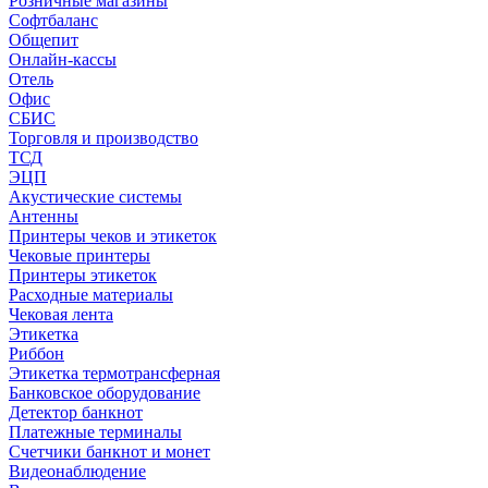
Розничные магазины
Софтбаланс
Общепит
Онлайн-кассы
Отель
Офис
СБИС
Торговля и производство
ТСД
ЭЦП
Акустические системы
Антенны
Принтеры чеков и этикеток
Чековые принтеры
Принтеры этикеток
Расходные материалы
Чековая лента
Этикетка
Риббон
Этикетка термотрансферная
Банковское оборудование
Детектор банкнот
Платежные терминалы
Счетчики банкнот и монет
Видеонаблюдение