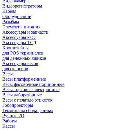
Видеокамеры
Видеорегистраторы
Кабеля
Оборудование
Разъёмы
Элементы питания
Аксессуары и запчасти
Аксессуары касс
Акссесуары ТСД
Кронштейны
для POS терминалов
для денежных ящиков
Аксессуары весов
для сканеров
Весы
Весы платформенные
Весы фасовочные порционные
Весы торговые электронные
Весы лабораторные
Весы с печатью этикеток
Гобопроекторы
Терминалы сбора данных
Ручные 2D
Работы
Кассы