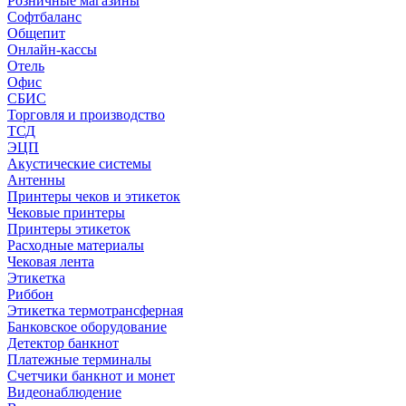
Розничные магазины
Софтбаланс
Общепит
Онлайн-кассы
Отель
Офис
СБИС
Торговля и производство
ТСД
ЭЦП
Акустические системы
Антенны
Принтеры чеков и этикеток
Чековые принтеры
Принтеры этикеток
Расходные материалы
Чековая лента
Этикетка
Риббон
Этикетка термотрансферная
Банковское оборудование
Детектор банкнот
Платежные терминалы
Счетчики банкнот и монет
Видеонаблюдение