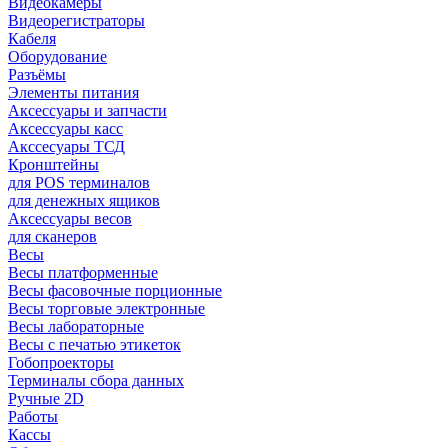
Видеокамеры
Видеорегистраторы
Кабеля
Оборудование
Разъёмы
Элементы питания
Аксессуары и запчасти
Аксессуары касс
Акссесуары ТСД
Кронштейны
для POS терминалов
для денежных ящиков
Аксессуары весов
для сканеров
Весы
Весы платформенные
Весы фасовочные порционные
Весы торговые электронные
Весы лабораторные
Весы с печатью этикеток
Гобопроекторы
Терминалы сбора данных
Ручные 2D
Работы
Кассы