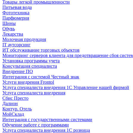
Товары легкой промышленности
Питьевая вода
Фототехника
Парфюмерия
Шины
Обувь
Лекарства
Молочная продукция
IT аутсорсинг
ИТ обслуживание торговых объектов
Мониторинг серверов клиента для предотвращение сбоя систе
Установка программы учета
Консультация специалиста
Внедрение ПО
Интеграция с системой Честный знак
Услуги внедрения Frontol
Услуга специалиста внедрения 1С Управление нашей фирмой
Услуга специалиста внедрения
Сбис Престо
Далион
Контур. Отель
МойСклад
Интеграция с государственными системами
Обучение работе с программами
Услуга специалиста внедрения 1С розница