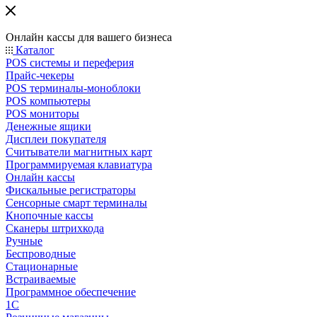
Онлайн кассы для вашего бизнеса
Каталог
POS системы и переферия
Прайс-чекеры
POS терминалы-моноблоки
POS компьютеры
POS мониторы
Денежные ящики
Дисплеи покупателя
Считыватели магнитных карт
Программируемая клавиатура
Онлайн кассы
Фискальные регистраторы
Сенсорные смарт терминалы
Кнопочные кассы
Сканеры штрихкода
Ручные
Беспроводные
Стационарные
Встраиваемые
Программное обеспечение
1С