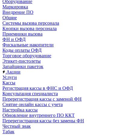
Оборудование
Маркировка
Внедрение ПО
Общие
Системы вызова персонала
Кнопки вызова персонала
Приемники вызова
ФН и ОФД
Фискальные накопители
Коды оплаты ОФД
Торговое оборудование
Этикет-пистолеты
Запайщики пакеток
Акции
Услуги
Кассы
Регистрация кассы в ФНС и ОФД
Консультация специалиста
Перерегистрация кассы с заменой ФН
Снятие онлайн кассы с учета
Настройка кассы
Обновление внутреннего ПО ККТ
Перерегистрация кассы без замены ФН
Честный знак
Табак