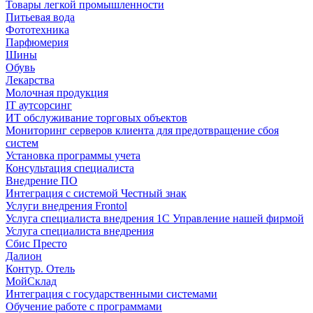
Товары легкой промышленности
Питьевая вода
Фототехника
Парфюмерия
Шины
Обувь
Лекарства
Молочная продукция
IT аутсорсинг
ИТ обслуживание торговых объектов
Мониторинг серверов клиента для предотвращение сбоя
систем
Установка программы учета
Консультация специалиста
Внедрение ПО
Интеграция с системой Честный знак
Услуги внедрения Frontol
Услуга специалиста внедрения 1С Управление нашей фирмой
Услуга специалиста внедрения
Сбис Престо
Далион
Контур. Отель
МойСклад
Интеграция с государственными системами
Обучение работе с программами