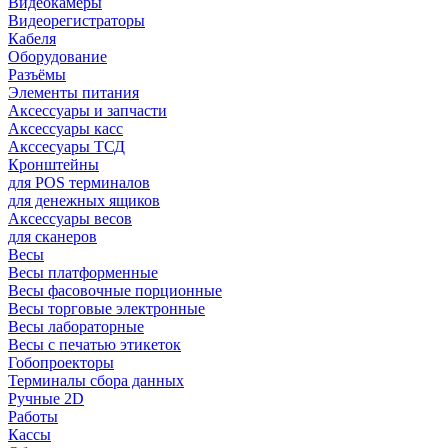
Видеокамеры
Видеорегистраторы
Кабеля
Оборудование
Разъёмы
Элементы питания
Аксессуары и запчасти
Аксессуары касс
Акссесуары ТСД
Кронштейны
для POS терминалов
для денежных ящиков
Аксессуары весов
для сканеров
Весы
Весы платформенные
Весы фасовочные порционные
Весы торговые электронные
Весы лабораторные
Весы с печатью этикеток
Гобопроекторы
Терминалы сбора данных
Ручные 2D
Работы
Кассы