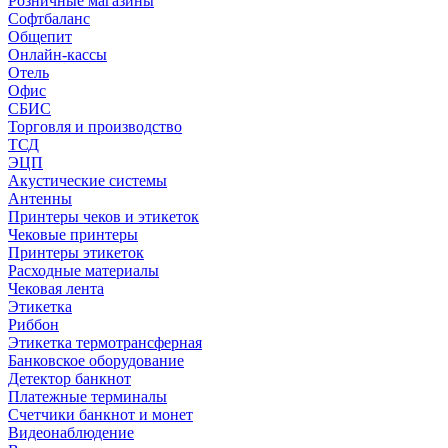
Розничные магазины
Софтбаланс
Общепит
Онлайн-кассы
Отель
Офис
СБИС
Торговля и производство
ТСД
ЭЦП
Акустические системы
Антенны
Принтеры чеков и этикеток
Чековые принтеры
Принтеры этикеток
Расходные материалы
Чековая лента
Этикетка
Риббон
Этикетка термотрансферная
Банковское оборудование
Детектор банкнот
Платежные терминалы
Счетчики банкнот и монет
Видеонаблюдение