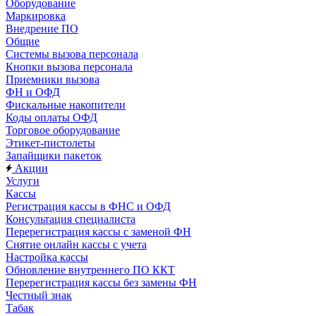
Оборудование
Маркировка
Внедрение ПО
Общие
Системы вызова персонала
Кнопки вызова персонала
Приемники вызова
ФН и ОФД
Фискальные накопители
Коды оплаты ОФД
Торговое оборудование
Этикет-пистолеты
Запайщики пакеток
Акции
Услуги
Кассы
Регистрация кассы в ФНС и ОФД
Консультация специалиста
Перерегистрация кассы с заменой ФН
Снятие онлайн кассы с учета
Настройка кассы
Обновление внутреннего ПО ККТ
Перерегистрация кассы без замены ФН
Честный знак
Табак