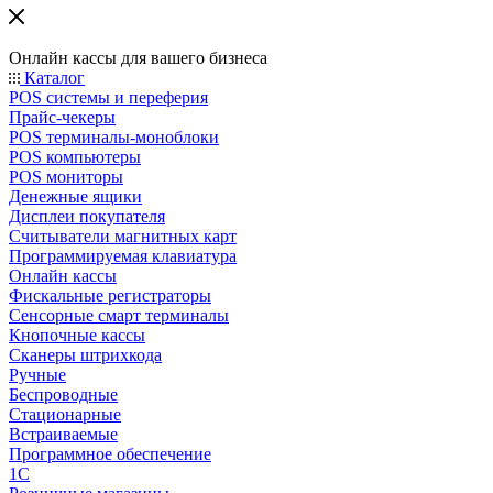
Онлайн кассы для вашего бизнеса
Каталог
POS системы и переферия
Прайс-чекеры
POS терминалы-моноблоки
POS компьютеры
POS мониторы
Денежные ящики
Дисплеи покупателя
Считыватели магнитных карт
Программируемая клавиатура
Онлайн кассы
Фискальные регистраторы
Сенсорные смарт терминалы
Кнопочные кассы
Сканеры штрихкода
Ручные
Беспроводные
Стационарные
Встраиваемые
Программное обеспечение
1С