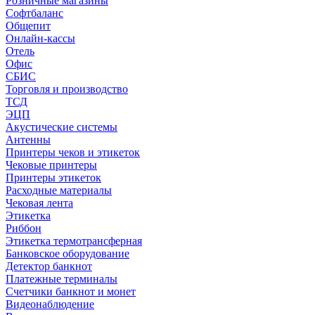
Розничные магазины
Софтбаланс
Общепит
Онлайн-кассы
Отель
Офис
СБИС
Торговля и производство
ТСД
ЭЦП
Акустические системы
Антенны
Принтеры чеков и этикеток
Чековые принтеры
Принтеры этикеток
Расходные материалы
Чековая лента
Этикетка
Риббон
Этикетка термотрансферная
Банковское оборудование
Детектор банкнот
Платежные терминалы
Счетчики банкнот и монет
Видеонаблюдение