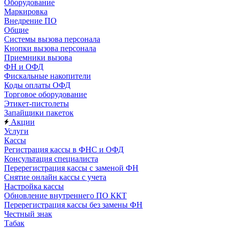
Оборудование
Маркировка
Внедрение ПО
Общие
Системы вызова персонала
Кнопки вызова персонала
Приемники вызова
ФН и ОФД
Фискальные накопители
Коды оплаты ОФД
Торговое оборудование
Этикет-пистолеты
Запайщики пакеток
Акции
Услуги
Кассы
Регистрация кассы в ФНС и ОФД
Консультация специалиста
Перерегистрация кассы с заменой ФН
Снятие онлайн кассы с учета
Настройка кассы
Обновление внутреннего ПО ККТ
Перерегистрация кассы без замены ФН
Честный знак
Табак