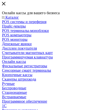
Онлайн кассы для вашего бизнеса
Каталог
POS системы и переферия
Прайс-чекеры
POS терминалы-моноблоки
POS компьютеры
POS мониторы
Денежные ящики
Дисплеи покупателя
Считыватели магнитных карт
Программируемая клавиатура
Онлайн кассы
Фискальные регистраторы
Сенсорные смарт терминалы
Кнопочные кассы
Сканеры штрихкода
Ручные
Беспроводные
Стационарные
Встраиваемые
Программное обеспечение
1С