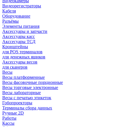
Видеокамеры
Видеорегистраторы
Кабеля
Оборудование
Разъёмы
Элементы питания
Аксессуары и запчасти
Аксессуары касс
Акссесуары ТСД
Кронштейны
для POS терминалов
для денежных ящиков
Аксессуары весов
для сканеров
Весы
Весы платформенные
Весы фасовочные порционные
Весы торговые электронные
Весы лабораторные
Весы с печатью этикеток
Гобопроекторы
Терминалы сбора данных
Ручные 2D
Работы
Кассы