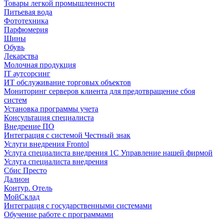
Товары легкой промышленности
Питьевая вода
Фототехника
Парфюмерия
Шины
Обувь
Лекарства
Молочная продукция
IT аутсорсинг
ИТ обслуживание торговых объектов
Мониторинг серверов клиента для предотвращение сбоя
систем
Установка программы учета
Консультация специалиста
Внедрение ПО
Интеграция с системой Честный знак
Услуги внедрения Frontol
Услуга специалиста внедрения 1С Управление нашей фирмой
Услуга специалиста внедрения
Сбис Престо
Далион
Контур. Отель
МойСклад
Интеграция с государственными системами
Обучение работе с программами