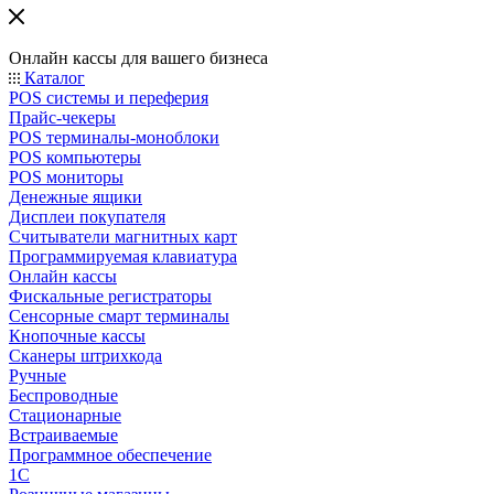
Онлайн кассы для вашего бизнеса
Каталог
POS системы и переферия
Прайс-чекеры
POS терминалы-моноблоки
POS компьютеры
POS мониторы
Денежные ящики
Дисплеи покупателя
Считыватели магнитных карт
Программируемая клавиатура
Онлайн кассы
Фискальные регистраторы
Сенсорные смарт терминалы
Кнопочные кассы
Сканеры штрихкода
Ручные
Беспроводные
Стационарные
Встраиваемые
Программное обеспечение
1С