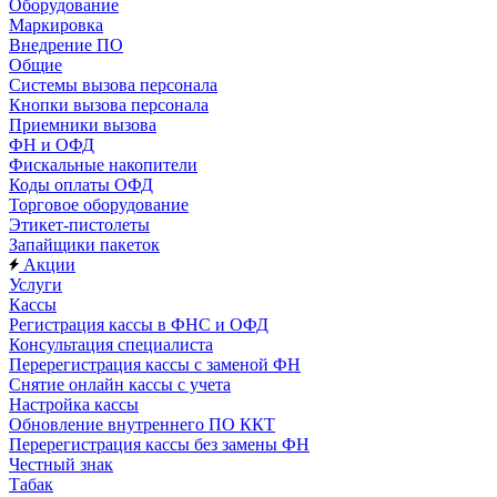
Оборудование
Маркировка
Внедрение ПО
Общие
Системы вызова персонала
Кнопки вызова персонала
Приемники вызова
ФН и ОФД
Фискальные накопители
Коды оплаты ОФД
Торговое оборудование
Этикет-пистолеты
Запайщики пакеток
Акции
Услуги
Кассы
Регистрация кассы в ФНС и ОФД
Консультация специалиста
Перерегистрация кассы с заменой ФН
Снятие онлайн кассы с учета
Настройка кассы
Обновление внутреннего ПО ККТ
Перерегистрация кассы без замены ФН
Честный знак
Табак