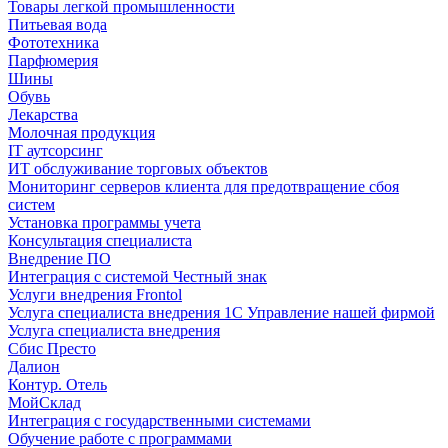
Товары легкой промышленности
Питьевая вода
Фототехника
Парфюмерия
Шины
Обувь
Лекарства
Молочная продукция
IT аутсорсинг
ИТ обслуживание торговых объектов
Мониторинг серверов клиента для предотвращение сбоя
систем
Установка программы учета
Консультация специалиста
Внедрение ПО
Интеграция с системой Честный знак
Услуги внедрения Frontol
Услуга специалиста внедрения 1С Управление нашей фирмой
Услуга специалиста внедрения
Сбис Престо
Далион
Контур. Отель
МойСклад
Интеграция с государственными системами
Обучение работе с программами