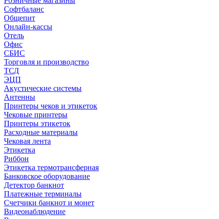
Розничные магазины
Софтбаланс
Общепит
Онлайн-кассы
Отель
Офис
СБИС
Торговля и производство
ТСД
ЭЦП
Акустические системы
Антенны
Принтеры чеков и этикеток
Чековые принтеры
Принтеры этикеток
Расходные материалы
Чековая лента
Этикетка
Риббон
Этикетка термотрансферная
Банковское оборудование
Детектор банкнот
Платежные терминалы
Счетчики банкнот и монет
Видеонаблюдение