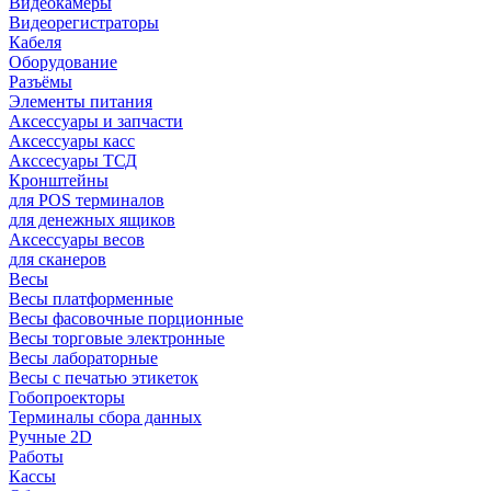
Видеокамеры
Видеорегистраторы
Кабеля
Оборудование
Разъёмы
Элементы питания
Аксессуары и запчасти
Аксессуары касс
Акссесуары ТСД
Кронштейны
для POS терминалов
для денежных ящиков
Аксессуары весов
для сканеров
Весы
Весы платформенные
Весы фасовочные порционные
Весы торговые электронные
Весы лабораторные
Весы с печатью этикеток
Гобопроекторы
Терминалы сбора данных
Ручные 2D
Работы
Кассы