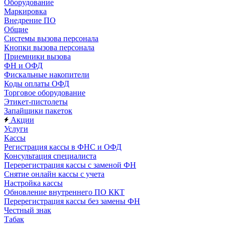
Оборудование
Маркировка
Внедрение ПО
Общие
Системы вызова персонала
Кнопки вызова персонала
Приемники вызова
ФН и ОФД
Фискальные накопители
Коды оплаты ОФД
Торговое оборудование
Этикет-пистолеты
Запайщики пакеток
Акции
Услуги
Кассы
Регистрация кассы в ФНС и ОФД
Консультация специалиста
Перерегистрация кассы с заменой ФН
Снятие онлайн кассы с учета
Настройка кассы
Обновление внутреннего ПО ККТ
Перерегистрация кассы без замены ФН
Честный знак
Табак