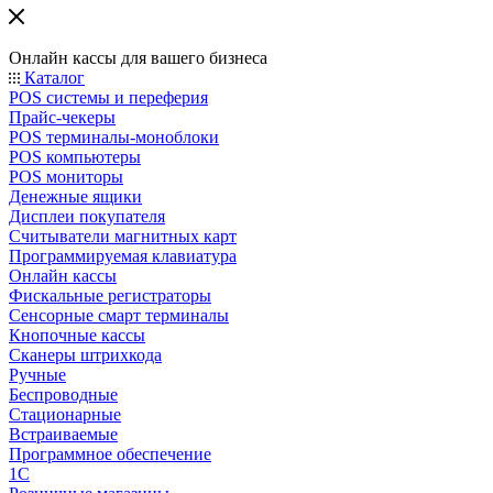
Онлайн кассы для вашего бизнеса
Каталог
POS системы и переферия
Прайс-чекеры
POS терминалы-моноблоки
POS компьютеры
POS мониторы
Денежные ящики
Дисплеи покупателя
Считыватели магнитных карт
Программируемая клавиатура
Онлайн кассы
Фискальные регистраторы
Сенсорные смарт терминалы
Кнопочные кассы
Сканеры штрихкода
Ручные
Беспроводные
Стационарные
Встраиваемые
Программное обеспечение
1С