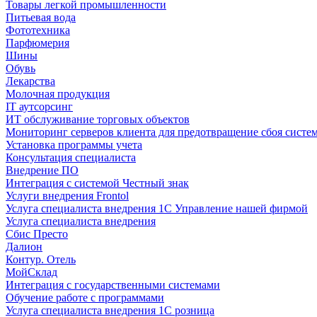
Товары легкой промышленности
Питьевая вода
Фототехника
Парфюмерия
Шины
Обувь
Лекарства
Молочная продукция
IT аутсорсинг
ИТ обслуживание торговых объектов
Мониторинг серверов клиента для предотвращение сбоя систе
Установка программы учета
Консультация специалиста
Внедрение ПО
Интеграция с системой Честный знак
Услуги внедрения Frontol
Услуга специалиста внедрения 1С Управление нашей фирмой
Услуга специалиста внедрения
Сбис Престо
Далион
Контур. Отель
МойСклад
Интеграция с государственными системами
Обучение работе с программами
Услуга специалиста внедрения 1С розница