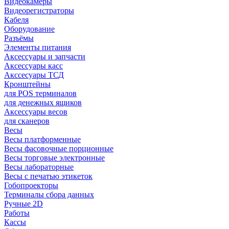
Видеокамеры
Видеорегистраторы
Кабеля
Оборудование
Разъёмы
Элементы питания
Аксессуары и запчасти
Аксессуары касс
Акссесуары ТСД
Кронштейны
для POS терминалов
для денежных ящиков
Аксессуары весов
для сканеров
Весы
Весы платформенные
Весы фасовочные порционные
Весы торговые электронные
Весы лабораторные
Весы с печатью этикеток
Гобопроекторы
Терминалы сбора данных
Ручные 2D
Работы
Кассы