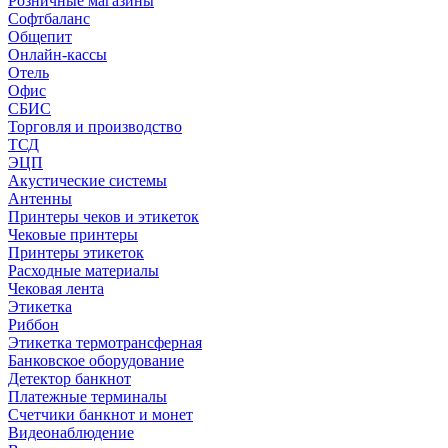
Розничные магазины
Софтбаланс
Общепит
Онлайн-кассы
Отель
Офис
СБИС
Торговля и производство
ТСД
ЭЦП
Акустические системы
Антенны
Принтеры чеков и этикеток
Чековые принтеры
Принтеры этикеток
Расходные материалы
Чековая лента
Этикетка
Риббон
Этикетка термотрансферная
Банковское оборудование
Детектор банкнот
Платежные терминалы
Счетчики банкнот и монет
Видеонаблюдение