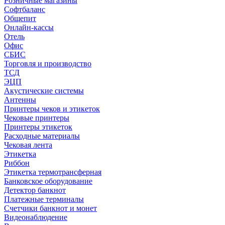
Розничные магазины
Софтбаланс
Общепит
Онлайн-кассы
Отель
Офис
СБИС
Торговля и производство
ТСД
ЭЦП
Акустические системы
Антенны
Принтеры чеков и этикеток
Чековые принтеры
Принтеры этикеток
Расходные материалы
Чековая лента
Этикетка
Риббон
Этикетка термотрансферная
Банковское оборудование
Детектор банкнот
Платежные терминалы
Счетчики банкнот и монет
Видеонаблюдение