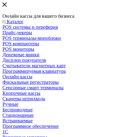
Онлайн кассы для вашего бизнеса
Каталог
POS системы и переферия
Прайс-чекеры
POS терминалы-моноблоки
POS компьютеры
POS мониторы
Денежные ящики
Дисплеи покупателя
Считыватели магнитных карт
Программируемая клавиатура
Онлайн кассы
Фискальные регистраторы
Сенсорные смарт терминалы
Кнопочные кассы
Сканеры штрихкода
Ручные
Беспроводные
Стационарные
Встраиваемые
Программное обеспечение
1С