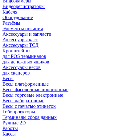
Видеокамеры
Видеорегистраторы
Кабеля
Оборудование
Разъёмы
Элементы питания
Аксессуары и запчасти
Аксессуары касс
Акссесуары ТСД
Кронштейны
для POS терминалов
для денежных ящиков
Аксессуары весов
для сканеров
Весы
Весы платформенные
Весы фасовочные порционные
Весы торговые электронные
Весы лабораторные
Весы с печатью этикеток
Гобопроекторы
Терминалы сбора данных
Ручные 2D
Работы
Кассы