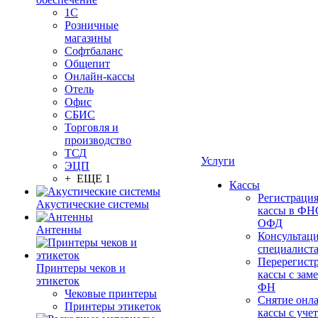
1С
Розничные
магазины
Софтбаланс
Общепит
Онлайн-кассы
Отель
Офис
СБИС
Торговля и
производство
ТСД
Услуги
ЭЦП
+ ЕЩЕ 1
Кассы
Регистраци
Акустические системы
кассы в ФН
ОФД
Антенны
Консультац
специалист
Перерегист
Принтеры чеков и
кассы с зам
этикеток
ФН
Чековые принтеры
Снятие онл
Принтеры этикеток
кассы с учет