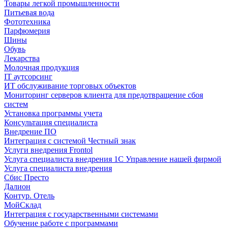
Товары легкой промышленности
Питьевая вода
Фототехника
Парфюмерия
Шины
Обувь
Лекарства
Молочная продукция
IT аутсорсинг
ИТ обслуживание торговых объектов
Мониторинг серверов клиента для предотвращение сбоя
систем
Установка программы учета
Консультация специалиста
Внедрение ПО
Интеграция с системой Честный знак
Услуги внедрения Frontol
Услуга специалиста внедрения 1С Управление нашей фирмой
Услуга специалиста внедрения
Сбис Престо
Далион
Контур. Отель
МойСклад
Интеграция с государственными системами
Обучение работе с программами