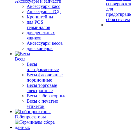
Аксессуары и запчасти
серверов кл
Аксессуары касс
для
Акссесуары ТСД
предотвращ
Кронштейны
сбоя систем
для POS
терминалов
для денежных
ящиков
Аксессуары весов
для сканеров
Весы
Весы
платформенные
Весы фасовочные
порционные
Весы торговые
электронные
Весы лабораторные
Весы с печатью
этикеток
Гобопроекторы