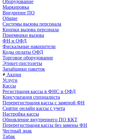
Оборудование
Маркировка
Внедрение ПО
Общие
Системы вызова персонала
Кнопки вызова персонала
Приемники вызова
ФН и ОФД
Фискальные накопители
Коды оплаты ОФД
Торговое оборудование
Этикет-пистолеты
Запайщики пакеток
Акции
Услуги
Кассы
Регистрация кассы в ФНС и ОФД
Консультация специалиста
Перерегистрация кассы с заменой ФН
Снятие онлайн кассы с учета
Настройка кассы
Обновление внутреннего ПО ККТ
Перерегистрация кассы без замены ФН
Честный знак
Табак