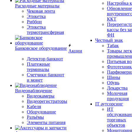
Настройка 
Расходные материалы
Обновление
Чековая лента
внутреннег
Этикетка
ККТ
Риббон
Перерегист
Этикетка
кассы без з
термотрансферная
ФН
Честный знак
Табак
Банковское оборудование
Акции
Товары лег
промышлен
Детектор банкнот
Питьевая во
Платежные
Фототехник
терминалы
Парфюмери
Счетчики банкнот
Шины
и монет
Обувь
Лекарства
Видеонаблюдение
Молочная
Видеокамеры
продукция
Видеорегистраторы
IT аутсорсинг
Кабеля
ИТ
Оборудование
обслуживан
Разъёмы
торговых
Элементы питания
объектов
Мониторин