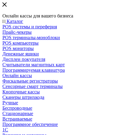
Онлайн кассы для вашего бизнеса
Каталог
POS системы и переферия
Прайс-чекеры
POS терминалы-моноблоки
POS компьютеры
POS мониторы
Денежные ящики
Дисплеи покупателя
Считыватели магнитных карт
Программируемая клавиатура
Онлайн кассы
Фискальные регистраторы
Сенсорные смарт терминалы
Кнопочные кассы
Сканеры штрихкода
Ручные
Беспроводные
Стационарные
Встраиваемые
Программное обеспечение
1С