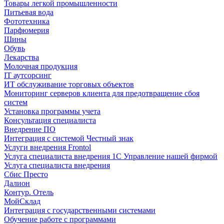
Товары легкой промышленности
Питьевая вода
Фототехника
Парфюмерия
Шины
Обувь
Лекарства
Молочная продукция
IT аутсорсинг
ИТ обслуживание торговых объектов
Мониторинг серверов клиента для предотвращение сбоя
систем
Установка программы учета
Консультация специалиста
Внедрение ПО
Интеграция с системой Честный знак
Услуги внедрения Frontol
Услуга специалиста внедрения 1С Управление нашей фирмой
Услуга специалиста внедрения
Сбис Престо
Далион
Контур. Отель
МойСклад
Интеграция с государственными системами
Обучение работе с программами