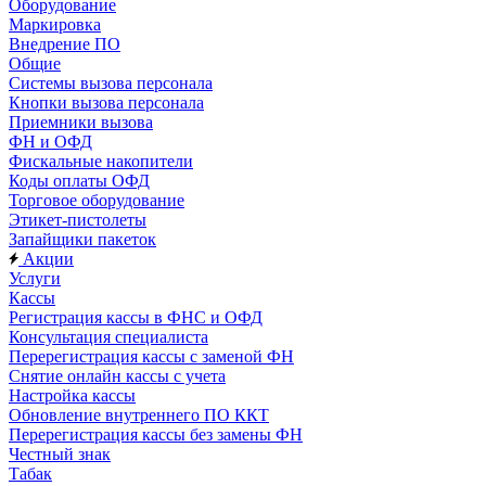
Оборудование
Маркировка
Внедрение ПО
Общие
Системы вызова персонала
Кнопки вызова персонала
Приемники вызова
ФН и ОФД
Фискальные накопители
Коды оплаты ОФД
Торговое оборудование
Этикет-пистолеты
Запайщики пакеток
Акции
Услуги
Кассы
Регистрация кассы в ФНС и ОФД
Консультация специалиста
Перерегистрация кассы с заменой ФН
Снятие онлайн кассы с учета
Настройка кассы
Обновление внутреннего ПО ККТ
Перерегистрация кассы без замены ФН
Честный знак
Табак