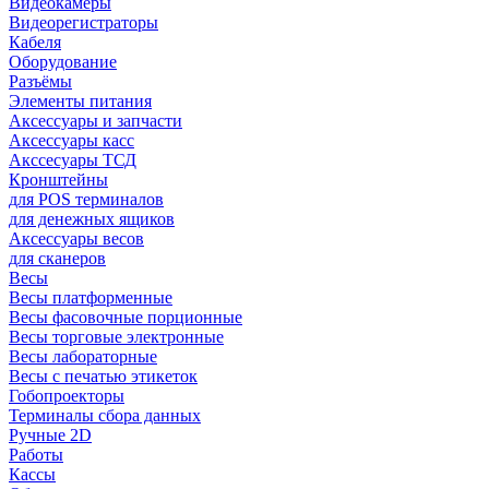
Видеокамеры
Видеорегистраторы
Кабеля
Оборудование
Разъёмы
Элементы питания
Аксессуары и запчасти
Аксессуары касс
Акссесуары ТСД
Кронштейны
для POS терминалов
для денежных ящиков
Аксессуары весов
для сканеров
Весы
Весы платформенные
Весы фасовочные порционные
Весы торговые электронные
Весы лабораторные
Весы с печатью этикеток
Гобопроекторы
Терминалы сбора данных
Ручные 2D
Работы
Кассы