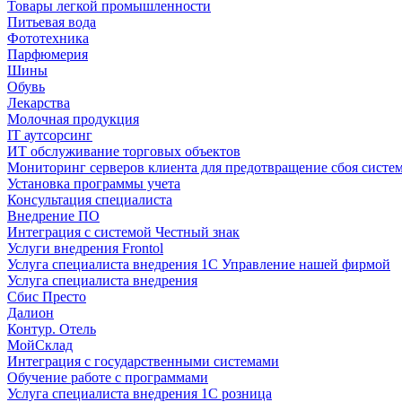
Товары легкой промышленности
Питьевая вода
Фототехника
Парфюмерия
Шины
Обувь
Лекарства
Молочная продукция
IT аутсорсинг
ИТ обслуживание торговых объектов
Мониторинг серверов клиента для предотвращение сбоя систе
Установка программы учета
Консультация специалиста
Внедрение ПО
Интеграция с системой Честный знак
Услуги внедрения Frontol
Услуга специалиста внедрения 1С Управление нашей фирмой
Услуга специалиста внедрения
Сбис Престо
Далион
Контур. Отель
МойСклад
Интеграция с государственными системами
Обучение работе с программами
Услуга специалиста внедрения 1С розница