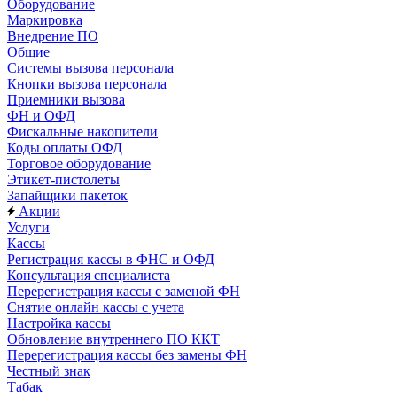
Оборудование
Маркировка
Внедрение ПО
Общие
Системы вызова персонала
Кнопки вызова персонала
Приемники вызова
ФН и ОФД
Фискальные накопители
Коды оплаты ОФД
Торговое оборудование
Этикет-пистолеты
Запайщики пакеток
Акции
Услуги
Кассы
Регистрация кассы в ФНС и ОФД
Консультация специалиста
Перерегистрация кассы с заменой ФН
Снятие онлайн кассы с учета
Настройка кассы
Обновление внутреннего ПО ККТ
Перерегистрация кассы без замены ФН
Честный знак
Табак