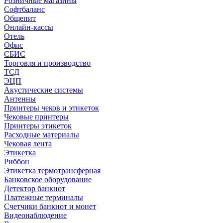
Розничные магазины
Софтбаланс
Общепит
Онлайн-кассы
Отель
Офис
СБИС
Торговля и производство
ТСД
ЭЦП
Акустические системы
Антенны
Принтеры чеков и этикеток
Чековые принтеры
Принтеры этикеток
Расходные материалы
Чековая лента
Этикетка
Риббон
Этикетка термотрансферная
Банковское оборудование
Детектор банкнот
Платежные терминалы
Счетчики банкнот и монет
Видеонаблюдение