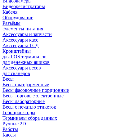
Видеокамеры
Видеорегистраторы
Кабеля
Оборудование
Разъёмы
Элементы питания
Аксессуары и запчасти
Аксессуары касс
Акссесуары ТСД
Кронштейны
для POS терминалов
для денежных ящиков
Аксессуары весов
для сканеров
Весы
Весы платформенные
Весы фасовочные порционные
Весы торговые электронные
Весы лабораторные
Весы с печатью этикеток
Гобопроекторы
Терминалы сбора данных
Ручные 2D
Работы
Кассы